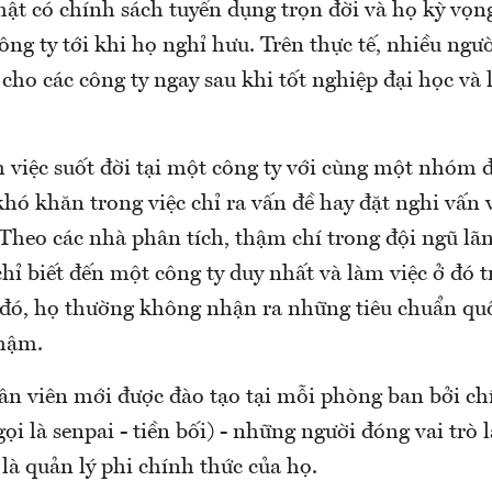
hật có chính sách tuyển dụng trọn đời và họ kỳ vọn
ông ty tới khi họ nghỉ hưu. Trên thực tế, nhiều ng
cho các công ty ngay sau khi tốt nghiệp đại học và 
m việc suốt đời tại một công ty với cùng một nhóm 
hó khăn trong việc chỉ ra vấn đề hay đặt nghi vấn 
 Theo các nhà phân tích, thậm chí trong đội ngũ lã
hỉ biết đến một công ty duy nhất và làm việc ở đó 
 đó, họ thường không nhận ra những tiêu chuẩn qu
chậm.
n viên mới được đào tạo tại mỗi phòng ban bởi ch
gọi là senpai - tiền bối) - những người đóng vai trò 
là quản lý phi chính thức của họ.