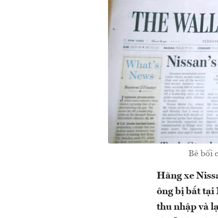
Bê bối 
Hãng xe Nissa
ông bị bắt tại
thu nhập và lạ