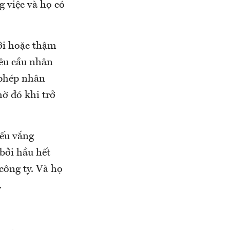
 việc và họ có
mới hoặc thậm
yêu cầu nhân
 phép nhân
hờ đó khi trở
.
iếu vắng
bởi hầu hết
công ty. Và họ
.