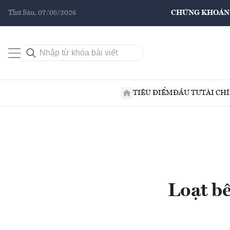
Thứ Sáu, 07/08/2026
CHỨNG KHOÁN
TIÊU ĐIỂM
ĐẦU TƯ
TÀI CH
Loạt bê