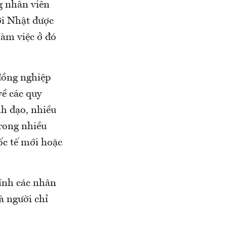
g nhân viên
ười Nhật được
làm việc ở đó
đồng nghiệp
về các quy
nh đạo, nhiều
trong nhiều
ốc tế mới hoặc
ính các nhân
là người chỉ