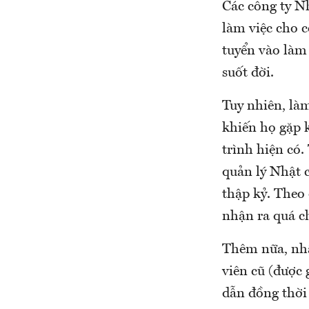
Các công ty N
làm việc cho c
tuyển vào làm 
suốt đời.
Tuy nhiên, là
khiến họ gặp k
trình hiện có.
quản lý Nhật c
thập kỷ. Theo
nhận ra quá 
Thêm nữa, nhâ
viên cũ (được 
dẫn đồng thời 