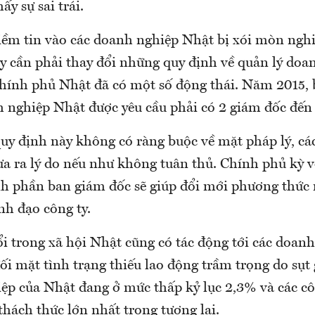
ấy sự sai trái.
niềm tin vào các doanh nghiệp Nhật bị xói mòn nghi
y cần phải thay đổi những quy định về quản lý doa
 chính phủ Nhật đã có một số động thái. Năm 2015,
 nghiệp Nhật được yêu cầu phải có 2 giám đốc đến 
uy định này không có ràng buộc về mặt pháp lý, c
ưa ra lý do nếu như không tuân thủ. Chính phủ kỳ v
h phần ban giám đốc sẽ giúp đổi mới phương thức 
nh đạo công ty.
i trong xã hội Nhật cũng có tác động tới các doan
ối mặt tình trạng thiếu lao động trầm trọng do sụt
iệp của Nhật đang ở mức thấp kỷ lục 2,3% và các côn
thách thức lớn nhất trong tương lai.