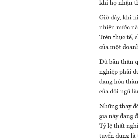
khi họ nhận th
Giờ đây, khi 
nhiên nước nà
Trên thực tế,
của một doanh
Dù bản thân q
nghiệp phải đ
dạng hóa thàn
của đội ngũ lã
Những thay đổ
gia này đang đ
Tỷ lệ thất ngh
tuyển dụng là 