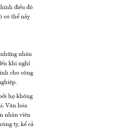
chính điều đó
ó có thể nảy
i những nhân
đến khi nghỉ
mình cho công
 nghiệp.
 bởi họ không
ại. Văn hóa
ến nhân viên
công ty, kể cả