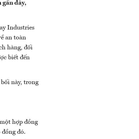
n gần đây,
ay Industries
về an toàn
ch hàng, đối
ợc biết đến
bối này, trong
o một hợp đồng
p đồng đó.