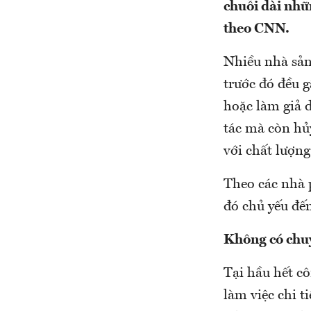
chuỗi dài nhữ
theo CNN.
Nhiều nhà sản
trước đó đều 
hoặc làm giả d
tác mà còn hủ
với chất lượng
Theo các nhà 
đó chủ yếu đế
Không có chu
Tại hầu hết c
làm việc chi t