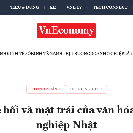
TIÊU & DÙNG
XE
VNE TV
TECH CONNECT
ÍNH
KINH TẾ SỐ
KINH TẾ XANH
THỊ TRƯỜNG
DOANH NGHIỆP
BẤT
DOANH NHÂN
DOANH NGHIỆP
 bối và mặt trái của văn h
nghiệp Nhật