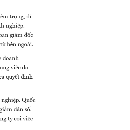
êm trọng, dĩ
nh nghiệp.
 ban giám đốc
từ bên ngoài.
ác doanh
ọng việc đa
ra quyết định
h nghiệp. Quốc
 giảm dân số.
g ty coi việc