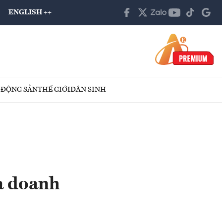
ENGLISH ++
 ĐỘNG SẢN
THẾ GIỚI
DÂN SINH
óa doanh