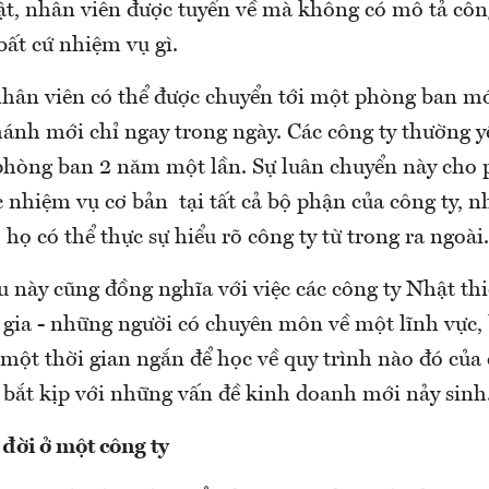
t, nhân viên được tuyển về mà không có mô tả công
bất cứ nhiệm vụ gì.
ả nhân viên có thể được chuyển tới một phòng ban 
hánh mới chỉ ngay trong ngày. Các công ty thường 
 phòng ban 2 năm một lần. Sự luân chuyển này cho
nhiệm vụ cơ bản tại tất cả bộ phận của công ty, n
 họ có thể thực sự hiểu rõ công ty từ trong ra ngoài
u này cũng đồng nghĩa với việc các công ty Nhật th
gia - những người có chuyên môn về một lĩnh vực, 
 một thời gian ngắn để học về quy trình nào đó của 
bắt kịp với những vấn đề kinh doanh mới nảy sinh
 đời ở một công ty