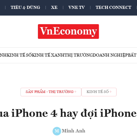
TIÊU & DÙNG
XE
VNE TV
TECH CONNECT
ÍNH
KINH TẾ SỐ
KINH TẾ XANH
THỊ TRƯỜNG
DOANH NGHIỆP
BẤT
SẢN PHẨM - THỊ TRƯỜNG
KINH TẾ SỐ
a iPhone 4 hay đợi iPhone
Minh Anh
M