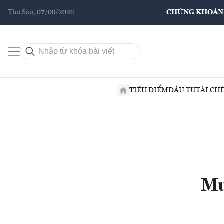
Thứ Sáu, 07/08/2026
CHỨNG KHOÁN
TIÊU ĐIỂM
ĐẦU TƯ
TÀI CH
Mu