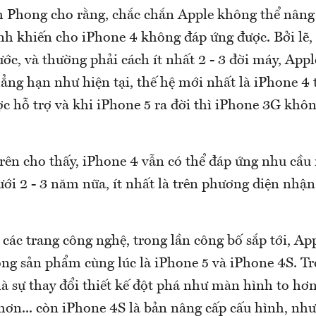
h Phong cho rằng, chắc chắn Apple không thể nâng
 khiến cho iPhone 4 không đáp ứng được. Bởi lẽ, 
ước, và thường phải cách ít nhất 2 - 3 đời máy, Ap
ẳng hạn như hiện tại, thế hệ mới nhất là iPhone 4
c hỗ trợ và khi iPhone 5 ra đời thì iPhone 3G khô
rên cho thấy, iPhone 4 vẫn có thể đáp ứng nhu cầu 
ới 2 - 3 năm nữa, ít nhất là trên phương diện nhận
 các trang công nghệ, trong lần công bố sắp tới, App
òng sản phẩm cùng lúc là iPhone 5 và iPhone 4S. Tr
à sự thay đổi thiết kế đột phá như màn hình to hơn
hơn... còn iPhone 4S là bản nâng cấp cấu hình, nh