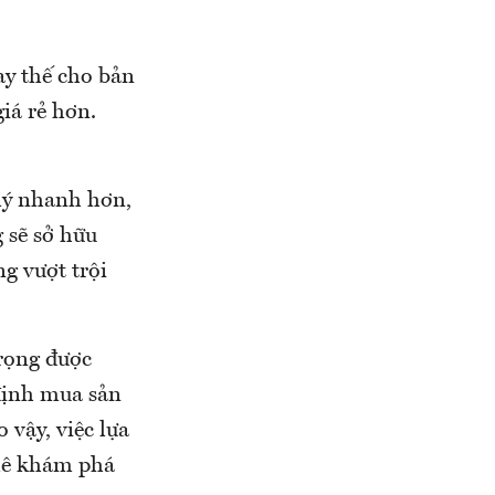
ay thế cho bản
iá rẻ hơn.
 lý nhanh hơn,
 sẽ sở hữu
g vượt trội
trọng được
 định mua sản
 vậy, việc lựa
 mê khám phá