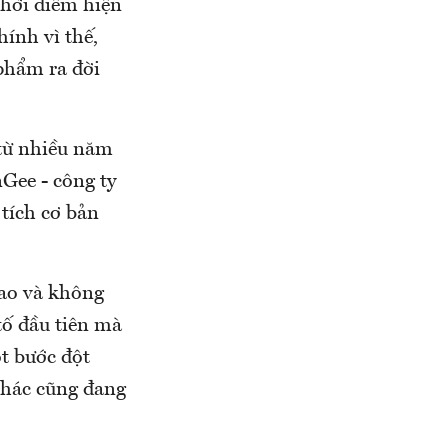
thời điểm hiện
ính vì thế,
 phẩm ra đời
từ nhiều năm
Gee - công ty
tích cơ bản
cao và không
 tố đầu tiên mà
ột bước đột
khác cũng đang