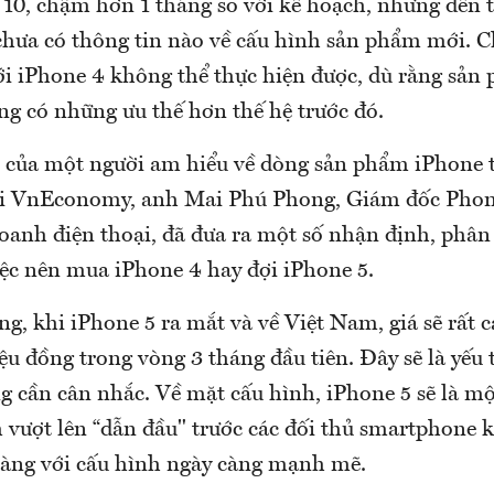
 10, chậm hơn 1 tháng so với kế hoạch, nhưng đến 
chưa có thông tin nào về cấu hình sản phẩm mới. Ch
ới iPhone 4 không thể thực hiện được, dù rằng sản
ng có những ưu thế hơn thế hệ trước đó.
 của một người am hiểu về dòng sản phẩm iPhone 
với VnEconomy, anh Mai Phú Phong, Giám đốc Phon
oanh điện thoại, đã đưa ra một số nhận định, phân 
ệc nên mua iPhone 4 hay đợi iPhone 5.
g, khi iPhone 5 ra mắt và về Việt Nam, giá sẽ rất 
iệu đồng trong vòng 3 tháng đầu tiên. Đây sẽ là yếu
g cần cân nhắc. Về mặt cấu hình, iPhone 5 sẽ là m
 vượt lên “dẫn đầu" trước các đối thủ smartphone 
 làng với cấu hình ngày càng mạnh mẽ.