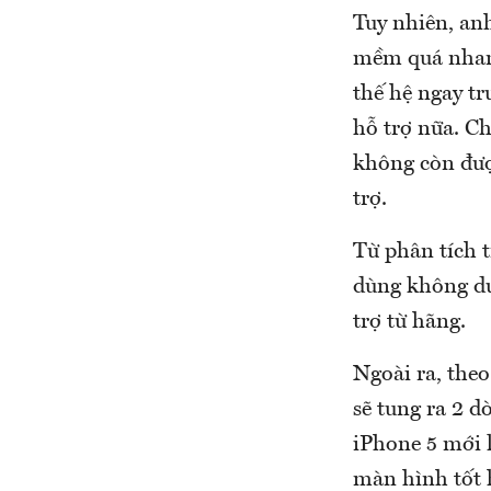
Tuy nhiên, an
mềm quá nhanh
thế hệ ngay tr
hỗ trợ nữa. Ch
không còn đượ
trợ.
Từ phân tích t
dùng không dư
trợ từ hãng.
Ngoài ra, theo
sẽ tung ra 2 d
iPhone 5 mới l
màn hình tốt 