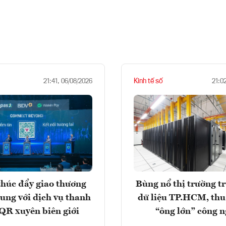
Kinh tế số
21:41, 06/08/2026
21:0
húc đẩy giao thương
Bùng nổ thị trường t
rung với dịch vụ thanh
dữ liệu TP.HCM, thu
QR xuyên biên giới
“ông lớn” công 