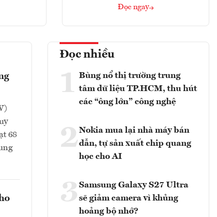
Đọc ngay
Đọc nhiều
1
Bùng nổ thị trường trung
ông
tâm dữ liệu TP.HCM, thu hút
các “ông lớn” công nghệ
W)
uy
2
Nokia mua lại nhà máy bán
ạt 68
dẫn, tự sản xuất chip quang
rung
học cho AI
3
Samsung Galaxy S27 Ultra
cho
sẽ giảm camera vì khủng
hoảng bộ nhớ?