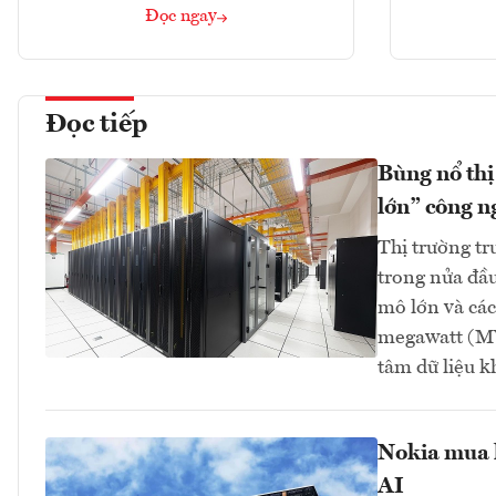
Đọc ngay
Đọc tiếp
Bùng nổ thị
lớn” công n
Thị trường tr
trong nửa đầu
mô lớn và các
megawatt (MW
tâm dữ liệu 
Nokia mua l
AI