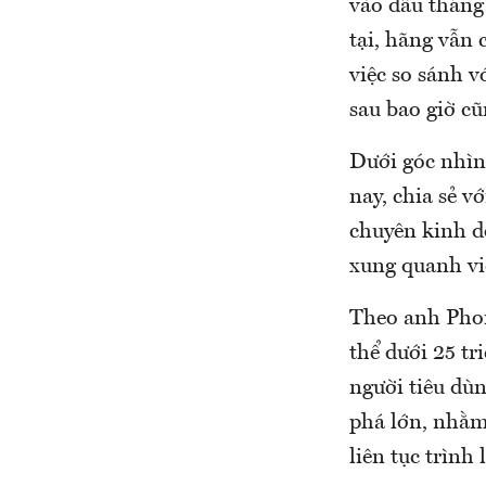
vào đầu tháng
tại, hãng vẫn 
việc so sánh v
sau bao giờ cũ
Dưới góc nhìn
nay, chia sẻ 
chuyên kinh d
xung quanh vi
Theo anh Phon
thể dưới 25 tr
người tiêu dùn
phá lớn, nhằm
liên tục trình