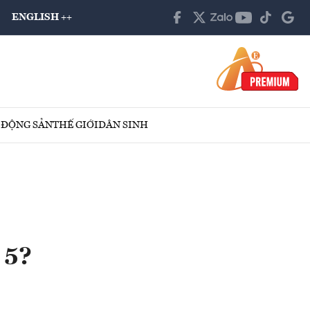
ENGLISH ++
 ĐỘNG SẢN
THẾ GIỚI
DÂN SINH
 5?