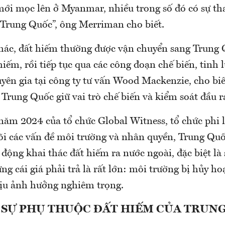
ới mọc lên ở Myanmar, nhiều trong số đó có sự th
Trung Quốc”, ông Merriman cho biết.
thác, đất hiếm thường được vận chuyển sang Trung
hiếm, rồi tiếp tục qua các công đoạn chế biến, tinh 
yên gia tại công ty tư vấn Wood Mackenzie, cho b
 Trung Quốc giữ vai trò chế biến và kiểm soát đầu r
năm 2024 của tổ chức Global Witness, tổ chức phi 
õi các vấn đề môi trường và nhân quyền, Trung Qu
động khai thác đất hiếm ra nước ngoài, đặc biệt là
 cái giá phải trả là rất lớn: môi trường bị hủy ho
ịu ảnh hưởng nghiêm trọng.
Ừ SỰ PHỤ THUỘC ĐẤT HIẾM CỦA TRU