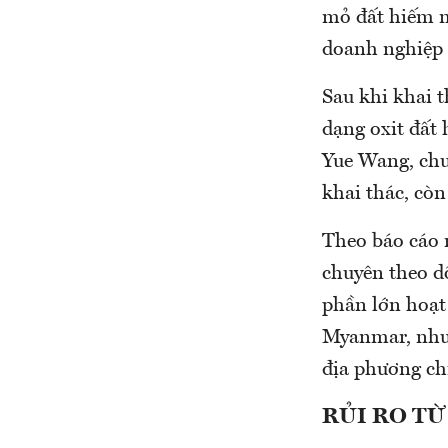
mỏ đất hiếm m
doanh nghiệp 
Sau khi khai 
dạng oxit đất 
Yue Wang, chu
khai thác, còn
Theo báo cáo 
chuyên theo d
phần lớn hoạt 
Myanmar, nhưng
địa phương ch
RỦI RO T