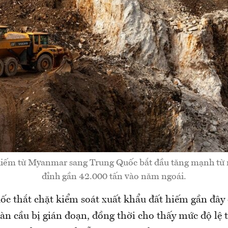
hiếm từ Myanmar sang Trung Quốc bắt đầu tăng mạnh từ 
đỉnh gần 42.000 tấn vào năm ngoái.
ốc thắt chặt kiểm soát xuất khẩu đất hiếm gần đây
àn cầu bị gián đoạn, đồng thời cho thấy mức độ lệ 