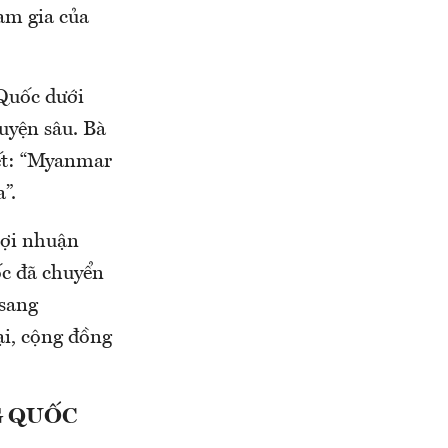
am gia của
 Quốc dưới
luyện sâu. Bà
iết: “Myanmar
a”.
lợi nhuận
ốc đã chuyển
 sang
ại, cộng đồng
NG QUỐC