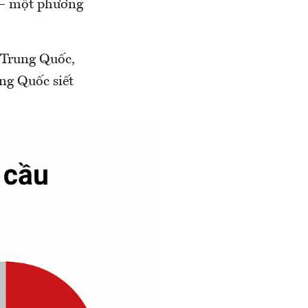
i – một phương
 Trung Quốc,
ung Quốc siết