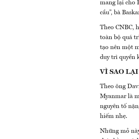
mang lại cho 
cầu”, bà Bask
Theo CNBC, hi
toàn bộ quá tr
tạo nên một m
duy trì quyền 
VÌ SAO L
Theo ông Davi
Myanmar là mộ
nguyên tố nặng
hiếm nhẹ.
Những mỏ này 