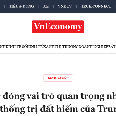
TIÊU & DÙNG
XE
VNE TV
TECH CONNECT
ÍNH
KINH TẾ SỐ
KINH TẾ XANH
THỊ TRƯỜNG
DOANH NGHIỆP
BẤT
KINH TẾ SỐ
đóng vai trò quan trọng nh
 thống trị đất hiếm của Tr