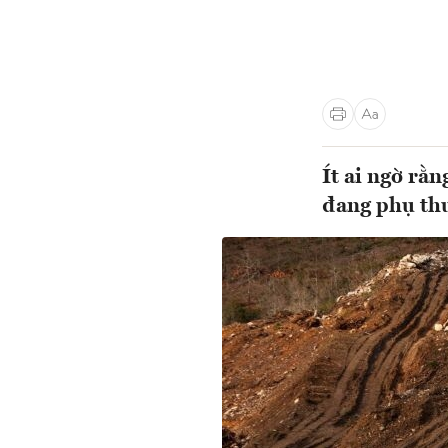
Ít ai ngờ rằ
đang phụ th