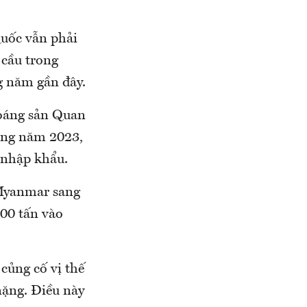
Quốc vẫn phải
 cầu trong
g năm gần đây.
oáng sản Quan
rong năm 2023,
 nhập khẩu.
 Myanmar sang
00 tấn vào
củng cố vị thế
nặng. Điều này