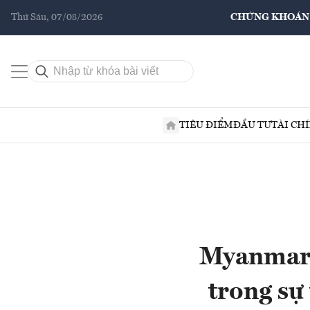
Thứ Sáu, 07/08/2026
CHỨNG KHOÁN
TIÊU ĐIỂM
ĐẦU TƯ
TÀI CH
Myanmar 
trong sự