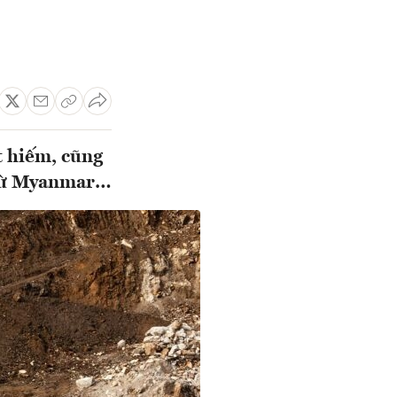
t hiếm, cũng
 từ Myanmar…