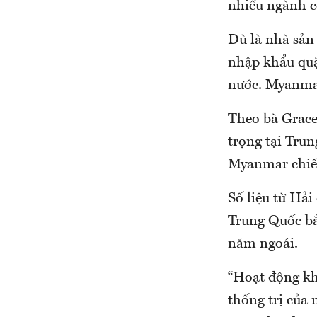
nhiều ngành c
Dù là nhà sản 
nhập khẩu quặ
nước. Myanmar
Theo bà Grac
trọng tại Tru
Myanmar chiế
Số liệu từ Hả
Trung Quốc bắ
năm ngoái.
“Hoạt động kh
thống trị của 