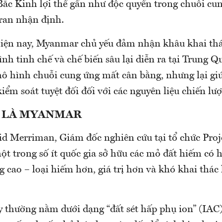
Bắc Kinh lợi thế gần như độc quyền trong chuỗi cu
aran nhận định.
ện nay, Myanmar chủ yếu đảm nhận khâu khai thác
ình tinh chế và chế biến sâu lại diễn ra tại Trung Q
ô hình chuỗi cung ứng mất cân bằng, nhưng lại g
kiểm soát tuyệt đối đối với các nguyên liệu chiến lượ
ẠI LÀ MYANMAR
d Merriman, Giám đốc nghiên cứu tại tổ chức Proje
t trong số ít quốc gia sở hữu các mỏ đất hiếm có
 cao – loại hiếm hơn, giá trị hơn và khó khai thác 
thường nằm dưới dạng “đất sét hấp phụ ion” (IAC)