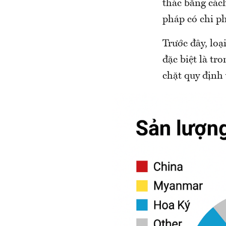
thác bằng các
pháp có chi ph
Trước đây, lo
đặc biệt là tr
chặt quy định