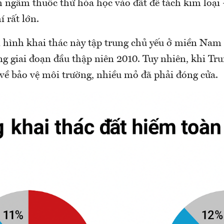
h ngấm thuốc thử hóa học vào đất để tách kim loạ
í rất lớn.
ại hình khai thác này tập trung chủ yếu ở miền Nam
ong giai đoạn đầu thập niên 2010. Tuy nhiên, khi Tr
 về bảo vệ môi trường, nhiều mỏ đã phải đóng cửa.