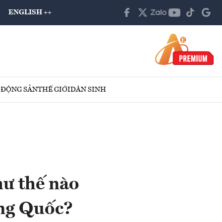
ENGLISH ++
 ĐỘNG SẢN
THẾ GIỚI
DÂN SINH
ư thế nào
ung Quốc?