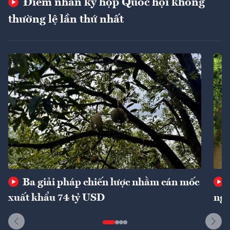
Điểm nhấn kỳ họp Quốc hội không
thường lệ lần thứ nhất
Ba giải pháp chiến lược nhằm cán mốc
xuất khẩu 74 tỷ USD
ngu