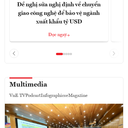
Đề nghị sửa nghị định về chuyển
D
giao công nghệ để bảo vệ ngành
c
xuất khẩu tỷ USD
Đọc ngay
Multimedia
VnE TV
Podcast
Infographics
eMagazine