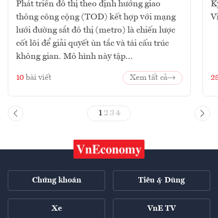
Phát triển đô thị theo định hướng giao
K
thông công cộng (TOD) kết hợp với mạng
V
lưới đường sắt đô thị (metro) là chiến lược
cốt lõi để giải quyết ùn tắc và tái cấu trúc
không gian. Mô hình này tập...
10
bài viết
Xem tất cả
2
1
2
3
4
Chứng khoán
Tiêu & Dùng
Xe
VnE TV