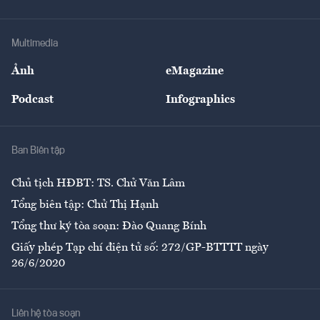
Doanh nhân
Tư vấn Tiêu & Dùng
Infographics
Hạ tầng
Sức khỏe
Khung pháp lý
Doanh nghiệp
Địa phương
Thị trường
Bảo hiểm
Multimedia
Sự kiện
Nhân lực
Ảnh
eMagazine
Đẹp +
An sinh
Podcast
Infographics
Giải trí
Y tế
Nhà
Ban Biên tập
Ẩm thực
Chủ tịch HĐBT: TS. Chử Văn Lâm
Tổng biên tập: Chử Thị Hạnh
Tổng thư ký tòa soạn: Đào Quang Bính
Giấy phép Tạp chí điện tử số: 272/GP-BTTTT ngày
26/6/2020
Liên hệ tòa soạn