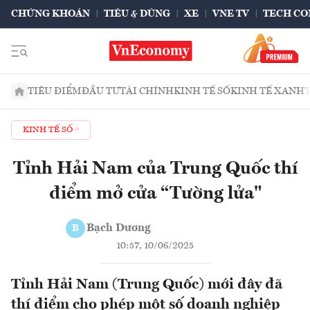
CHỨNG KHOÁN
TIÊU & DÙNG
XE
VNE TV
TECH CO
TIÊU ĐIỂM
ĐẦU TƯ
TÀI CHÍNH
KINH TẾ SỐ
KINH TẾ XANH
KINH TẾ SỐ
Tỉnh Hải Nam của Trung Quốc thí
điểm mở cửa “Tường lửa"
Bạch Dương
B
10:57, 10/06/2025
Tỉnh Hải Nam (Trung Quốc) mới đây đã
thí điểm cho phép một số doanh nghiệp