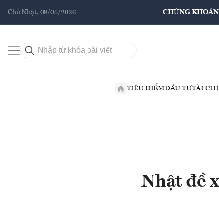
Chủ Nhật, 09/08/2026
CHỨNG KHOÁN
TIÊU ĐIỂM
ĐẦU TƯ
TÀI CH
Nhật đề x