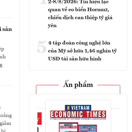
2-8/8/2026: Tín hiệu lạc
quan về eo biển Hormuz,
chiến dịch can thiệp tỷ giá
yên
i sản
5
4 tập đoàn công nghệ lớn
ệp
của Mỹ sở hữu 1,46 nghìn tỷ
ành
USD tài sản hữu hình
g
Ấn phẩm
c
hoảng
 giảm
 bị