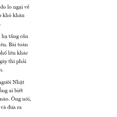
do lo ngại về
ặp khó khăn
.
ủ hạ tầng cần
lên. Bài toán
phố lớn khác
gày thì phải
m.
người Nhật
ng ai biết
nào. Ông nói,
 và đưa ra