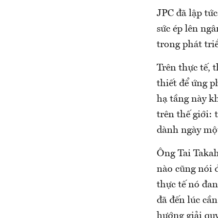
JPC đã lập tức
sức ép lên ngâ
trong phát tri
Trên thực tế, 
thiết để ứng p
hạ tầng này k
trên thế giới:
dành ngày một
Ông Tai Takah
nào cũng nói đ
thực tế nó đa
đã đến lúc cần
hướng giải quyế