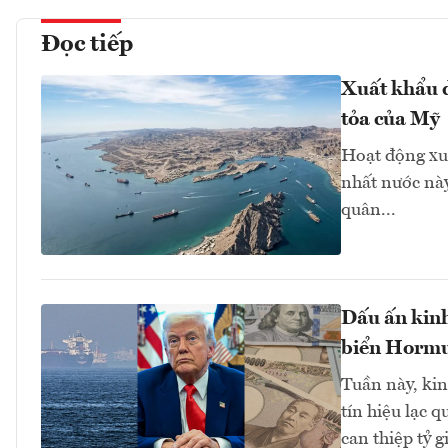
Đọc tiếp
Xuất khẩu d
tỏa của Mỹ
Hoạt động xu
nhất nước này
quân...
Dấu ấn kinh
biển Hormuz
Tuần này, kinh
tín hiệu lạc 
can thiệp tỷ 