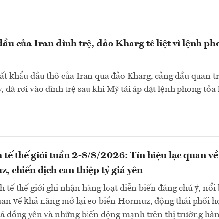
ầu của Iran đình trệ, đảo Kharg tê liệt vì lệnh ph
ất khẩu dầu thô của Iran qua đảo Kharg, cảng dầu quan t
, đã rơi vào đình trệ sau khi Mỹ tái áp đặt lệnh phong tỏa 
 tế thế giới tuần 2-8/8/2026: Tín hiệu lạc quan về
, chiến dịch can thiệp tỷ giá yên
 tế thế giới ghi nhận hàng loạt diễn biến đáng chú ý, nổi 
quan về khả năng mở lại eo biển Hormuz, động thái phối h
giá đồng yên và những biến động mạnh trên thị trường hà