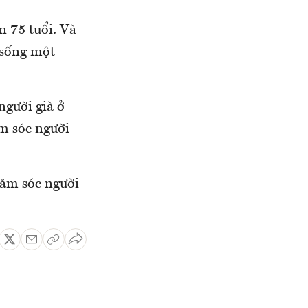
n 75 tuổi. Và
 sống một
người già ở
m sóc người
hăm sóc người