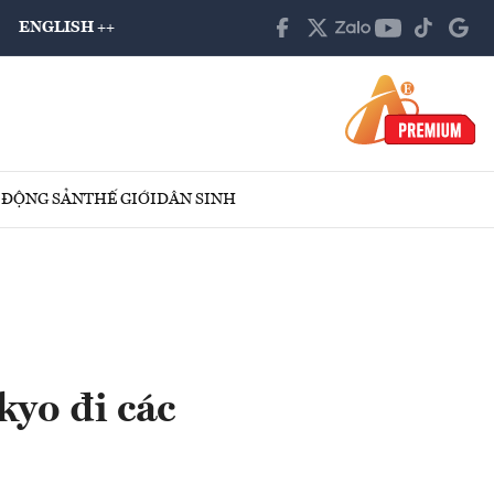
ENGLISH ++
 ĐỘNG SẢN
THẾ GIỚI
DÂN SINH
kyo đi các