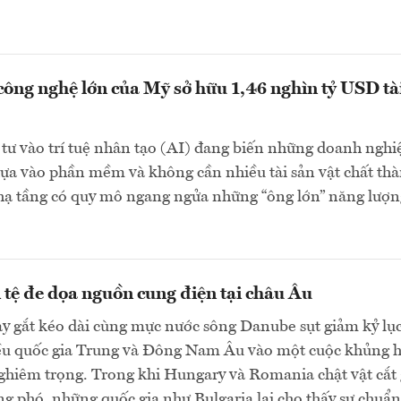
công nghệ lớn của Mỹ sở hữu 1,46 nghìn tỷ USD tà
tư vào trí tuệ nhân tạo (AI) đang biến những doanh nghi
ựa vào phần mềm và không cần nhiều tài sản vật chất th
 hạ tầng có quy mô ngang ngửa những “ông lớn” năng lượn
 tệ đe dọa nguồn cung điện tại châu Âu
y gắt kéo dài cùng mực nước sông Danube sụt giảm kỷ lụ
ều quốc gia Trung và Đông Nam Âu vào một cuộc khủng 
ghiêm trọng. Trong khi Hungary và Romania chật vật cắt
ng phó, những quốc gia như Bulgaria lại cho thấy sự chuẩn