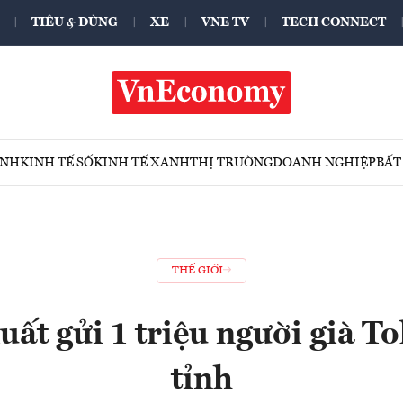
TIÊU & DÙNG
XE
VNE TV
TECH CONNECT
ÍNH
KINH TẾ SỐ
KINH TẾ XANH
THỊ TRƯỜNG
DOANH NGHIỆP
BẤT
THẾ GIỚI
uất gửi 1 triệu người già To
tỉnh