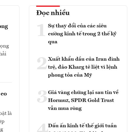
Đọc nhiều
1
Sự thay đổi của các siêu
ong
cường kinh tế trong 2 thế kỷ
qua
rọng
hải
2
Xuất khẩu dầu của Iran đình
trệ, đảo Kharg tê liệt vì lệnh
phong tỏa của Mỹ
3
Giá vàng chững lại sau tin về
 eo
Hormuz, SPDR Gold Trust
vẫn mua ròng
bật là
ợp
4
Dấu ấn kinh tế thế giới tuần
ng