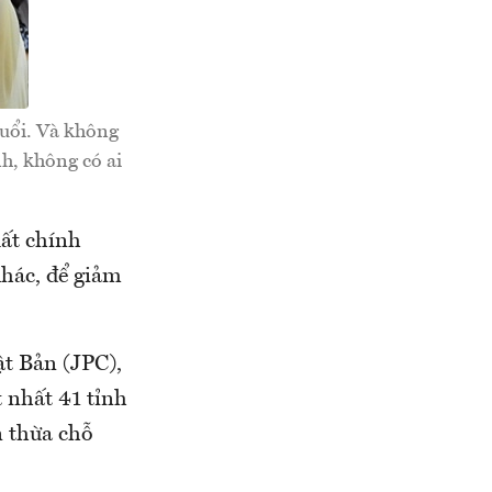
tuổi. Và không
h, không có ai
ất chính
khác, để giảm
ật Bản (JPC),
 nhất 41 tỉnh
n thừa chỗ