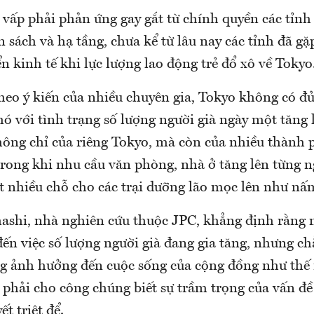
 vấp phải phản ứng gay gắt từ chính quyền các tỉnh 
n sách và hạ tầng, chưa kể từ lâu nay các tỉnh đã g
ển kinh tế khi lực lượng lao động trẻ đổ xô về Tokyo
theo ý kiến của nhiều chuyên gia, Tokyo không có đ
hó với tình trạng số lượng người già ngày một tăng 
hông chỉ của riêng Tokyo, mà còn của nhiều thành 
 trong khi nhu cầu văn phòng, nhà ở tăng lên từng n
 nhiều chỗ cho các trại dưỡng lão mọc lên như nấ
ashi, nhà nghiên cứu thuộc JPC, khẳng định rằng 
ến việc số lượng người già đang gia tăng, nhưng chẳ
ng ảnh hưởng đến cuộc sống của cộng đồng như thế 
 phải cho công chúng biết sự trầm trọng của vấn đề
t triệt để.