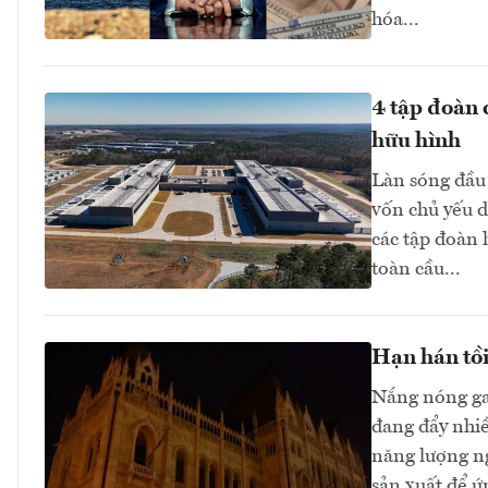
hóa...
4 tập đoàn 
hữu hình
Làn sóng đầu 
vốn chủ yếu d
các tập đoàn
toàn cầu...
Hạn hán tồi
Nắng nóng ga
đang đẩy nhi
năng lượng n
sản xuất để ứ