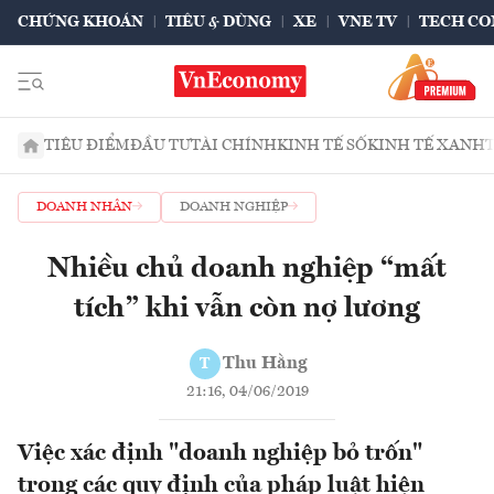
CHỨNG KHOÁN
TIÊU & DÙNG
XE
VNE TV
TECH CO
TIÊU ĐIỂM
ĐẦU TƯ
TÀI CHÍNH
KINH TẾ SỐ
KINH TẾ XANH
DOANH NHÂN
DOANH NGHIỆP
Nhiều chủ doanh nghiệp “mất
tích” khi vẫn còn nợ lương
Thu Hằng
T
21:16, 04/06/2019
Việc xác định "doanh nghiệp bỏ trốn"
trong các quy định của pháp luật hiện