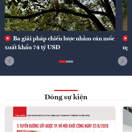
Ba giải pháp chiến lược nhằm cán mốc
xuất khẩu 74 tỷ USD
ngu
Dòng sự kiện