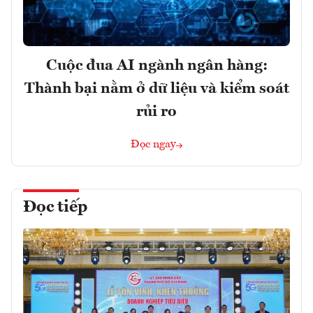
Cuộc đua AI ngành ngân hàng:
Thành bại nằm ở dữ liệu và kiểm soát
rủi ro
Đọc ngay
Đọc tiếp