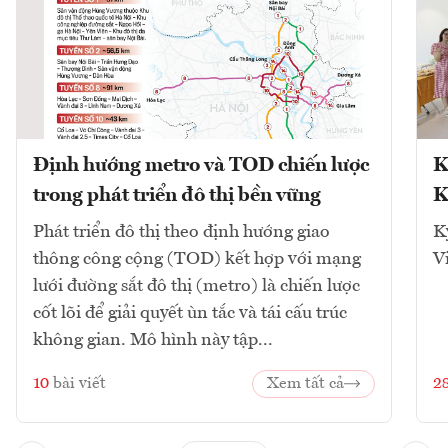
Định hướng metro và TOD chiến lược
K
trong phát triển đô thị bền vững
K
Phát triển đô thị theo định hướng giao
K
thông công cộng (TOD) kết hợp với mạng
V
lưới đường sắt đô thị (metro) là chiến lược
cốt lõi để giải quyết ùn tắc và tái cấu trúc
không gian. Mô hình này tập...
10
bài viết
Xem tất cả
2