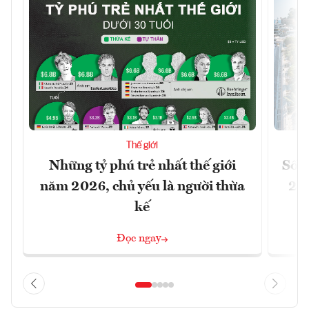
Thế giới
Những tỷ phú trẻ nhất thế giới
Số n
năm 2026, chủ yếu là người thừa
26%
kế
Đọc ngay