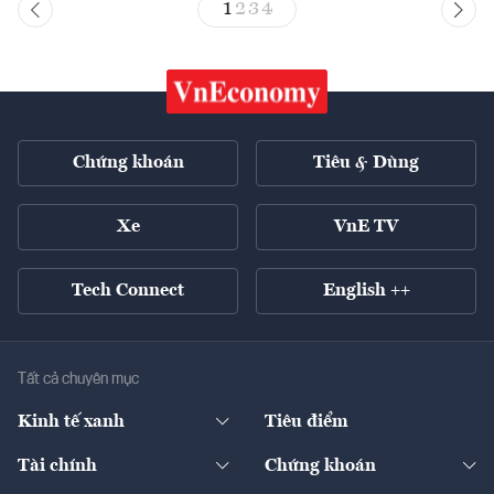
1
2
3
4
Chứng khoán
Tiêu & Dùng
Xe
VnE TV
Tech Connect
English ++
Tất cả chuyên mục
Kinh tế xanh
Tiêu điểm
Chuyển động xanh
Tài chính
Chứng khoán
Pháp lý