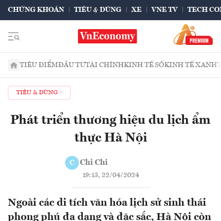
CHỨNG KHOÁN
TIÊU & DÙNG
XE
VNE TV
TECH CO
TIÊU ĐIỂM
ĐẦU TƯ
TÀI CHÍNH
KINH TẾ SỐ
KINH TẾ XANH
TIÊU & DÙNG
Phát triển thương hiệu du lịch ẩm
thực Hà Nội
Chi Chi
C
19:13, 22/04/2024
Ngoài các di tích văn hóa lịch sử sinh thái
phong phú đa dạng và đặc sắc, Hà Nội còn