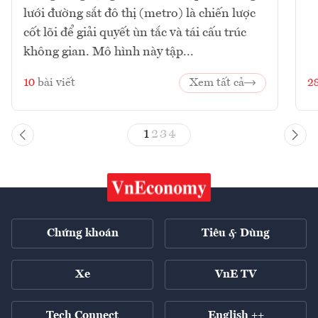
lưới đường sắt đô thị (metro) là chiến lược
cốt lõi để giải quyết ùn tắc và tái cấu trúc
không gian. Mô hình này tập...
10
bài viết
Xem tất cả
2
1
2
3
4
Chứng khoán
Tiêu & Dùng
Xe
VnE TV
Tech Connect
English ++