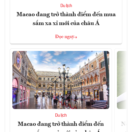
Du lịch
Macao đang trở thành điểm đến mua
sắm xa xỉ mới của châu Á
Đọc ngay
Du lịch
Macao đang trở thành điểm đến
Nền