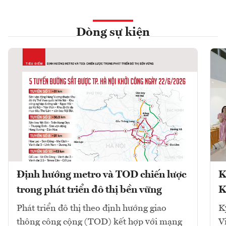
Dòng sự kiện
Định hướng metro và TOD chiến lược
K
trong phát triển đô thị bền vững
K
Phát triển đô thị theo định hướng giao
K
thông công cộng (TOD) kết hợp với mạng
V