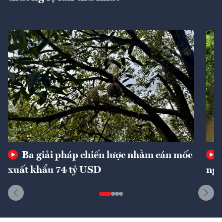
Ba giải pháp chiến lược nhằm cán mốc
xuất khẩu 74 tỷ USD
ngu