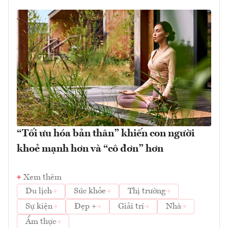
“Tối ưu hóa bản thân” khiến con người
khoẻ mạnh hơn và “cô đơn” hơn
Xem thêm
Du lịch
Sức khỏe
Thị trường
Sự kiện
Đẹp +
Giải trí
Nhà
Ẩm thực