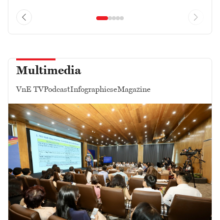
Multimedia
VnE TV
Podcast
Infographics
eMagazine