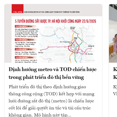
Định hướng metro và TOD chiến lược
K
trong phát triển đô thị bền vững
K
Phát triển đô thị theo định hướng giao
K
thông công cộng (TOD) kết hợp với mạng
V
lưới đường sắt đô thị (metro) là chiến lược
cốt lõi để giải quyết ùn tắc và tái cấu trúc
không gian. Mô hình này tập...