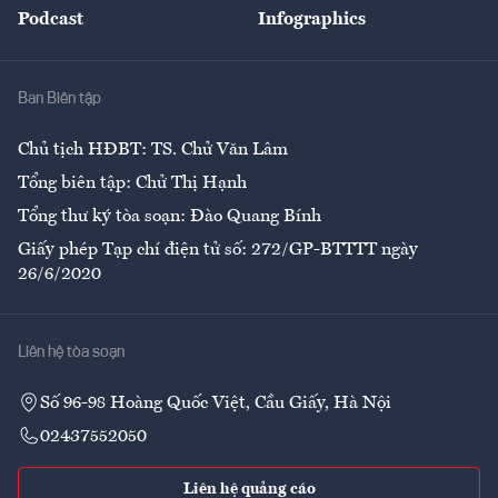
Podcast
Infographics
Giải trí
Y tế
Nhà
Ban Biên tập
Ẩm thực
Chủ tịch HĐBT: TS. Chử Văn Lâm
Tổng biên tập: Chử Thị Hạnh
Tổng thư ký tòa soạn: Đào Quang Bính
Giấy phép Tạp chí điện tử số: 272/GP-BTTTT ngày
26/6/2020
Liên hệ tòa soạn
Số 96-98 Hoàng Quốc Việt, Cầu Giấy, Hà Nội
02437552050
Liên hệ quảng cáo