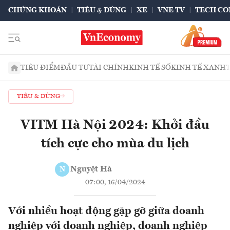
CHỨNG KHOÁN
TIÊU & DÙNG
XE
VNE TV
TECH CO
TIÊU ĐIỂM
ĐẦU TƯ
TÀI CHÍNH
KINH TẾ SỐ
KINH TẾ XANH
TIÊU & DÙNG
VITM Hà Nội 2024: Khởi đầu
tích cực cho mùa du lịch
Nguyệt Hà
N
07:00, 16/04/2024
Với nhiều hoạt động gặp gỡ giữa doanh
nghiệp với doanh nghiệp, doanh nghiệp