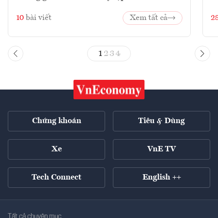
10
bài viết
Xem tất cả
2
1
2
3
4
Chứng khoán
Tiêu & Dùng
Xe
VnE TV
Tech Connect
English ++
Tất cả chuyên mục