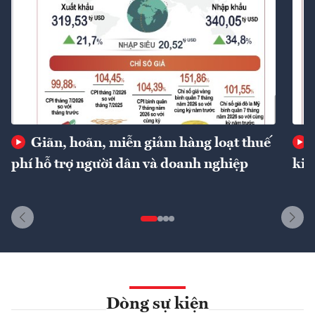
Giãn, hoãn, miễn giảm hàng loạt thuế
phí hỗ trợ người dân và doanh nghiệp
kin
Dòng sự kiện