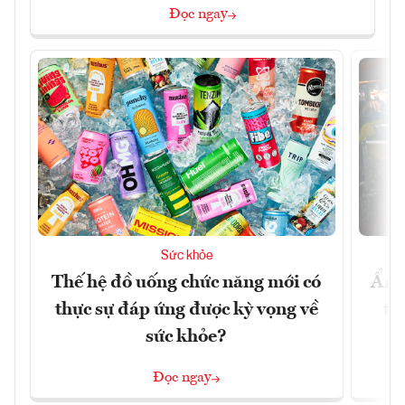
Đọc ngay
Sức khỏe
Thế hệ đồ uống chức năng mới có
Ẩm 
thực sự đáp ứng được kỳ vọng về
tê
sức khỏe?
Đọc ngay