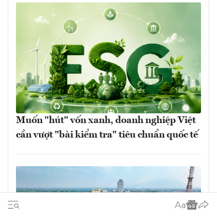
Muốn "hút" vốn xanh, doanh nghiệp Việt
cần vượt "bài kiểm tra" tiêu chuẩn quốc tế