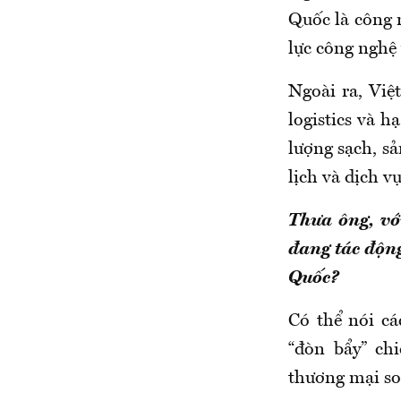
Quốc là công n
lực công nghệ
Ngoài ra, Việ
logistics và 
lượng sạch, s
lịch và dịch v
Thưa ông, vớ
đang tác độn
Quốc?
Có thể nói cá
“đòn bẩy” ch
thương mại s