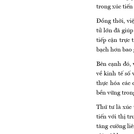
trong xúc tiế
Đồng thời, việ
tử lớn đã giú
tiếp cận trực
bạch hơn bao g
Bên cạnh đó, 
về kinh tế số 
thực hóa các 
bền vững tron
Thứ tư là xúc 
tiến với thị 
tăng cường li