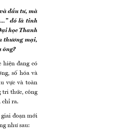
và đầu tư, mà
…” đó là tinh
 Đại học Thanh
n thương mại,
a ông?
c hiện đang có
ợng, số hóa và
hu vực và toàn
 tri thức, công
chỉ ra.
 giai đoạn mới
ớng như sau: