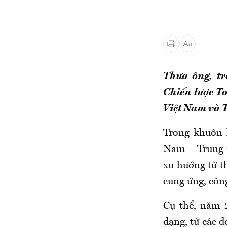
Thưa ông, t
Chiến lược To
Việt Nam và 
Trong khuôn 
Nam – Trung 
xu hướng từ t
cung ứng, côn
Cụ thể, năm 2
dạng, từ các 