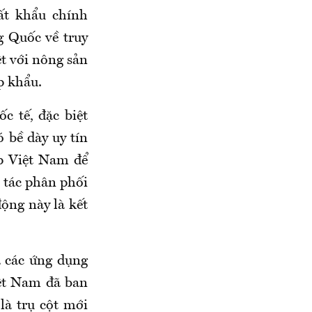
ất khẩu chính
g Quốc về truy
ệt với nông sản
p khẩu.
c tế, đặc biệt
 bề dày uy tín
p Việt Nam để
i tác phân phối
ộng này là kết
a các ứng dụng
iệt Nam đã ban
là trụ cột mới