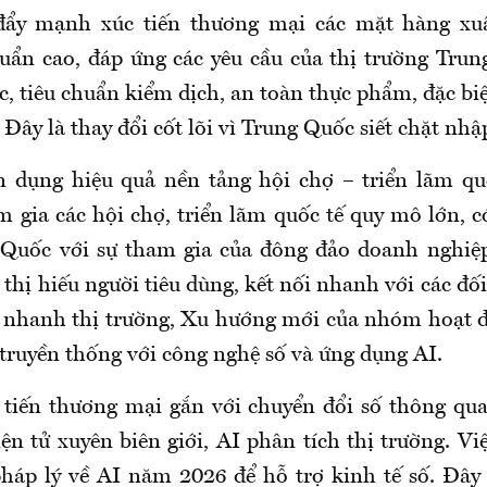
đẩy mạnh xúc tiến thương mại các mặt hàng xu
huẩn cao, đáp ứng các yêu cầu của thị trường Trun
, tiêu chuẩn kiểm dịch, an toàn thực phẩm, đặc bi
Đây là thay đổi cốt lõi vì Trung Quốc siết chặt nhậ
n dụng hiệu quả nền tảng hội chợ – triển lãm quố
 gia các hội chợ, triển lãm quốc tế quy mô lớn, có
g Quốc với sự tham gia của đông đảo doanh nghiệ
thị hiếu người tiêu dùng, kết nối nhanh với các đố
nhanh thị trường, Xu hướng mới của nhóm hoạt đ
 truyền thống với công nghệ số và ứng dụng AI.
 tiến thương mại gắn với chuyển đổi số thông qu
ện tử xuyên biên giới, AI phân tích thị trường. V
áp lý về AI năm 2026 để hỗ trợ kinh tế số. Đây 