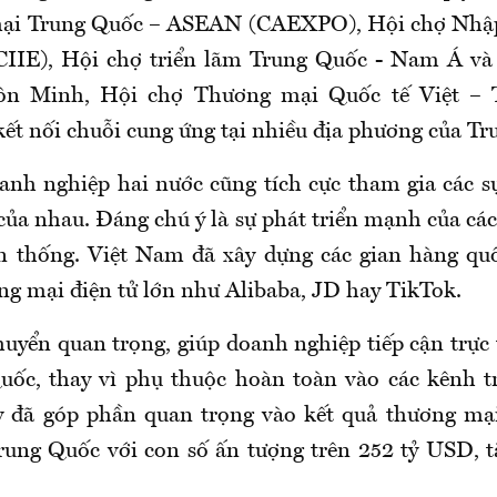
ại Trung Quốc – ASEAN (CAEXPO), Hội chợ Nhập
CIIE), Hội chợ triển lãm Trung Quốc - Nam Á và
n Minh, Hội chợ Thương mại Quốc tế Việt – 
kết nối chuỗi cung ứng tại nhiều địa phương của Tr
anh nghiệp hai nước cũng tích cực tham gia các sự
 của nhau. Đáng chú ý là sự phát triển mạnh của cá
ền thống. Việt Nam đã xây dựng các gian hàng quố
ng mại điện tử lớn như Alibaba, JD hay TikTok.
uyển quan trọng, giúp doanh nghiệp tiếp cận trực 
ốc, thay vì phụ thuộc hoàn toàn vào các kênh t
y đã góp phần quan trọng vào kết quả thương mạ
ung Quốc với con số ấn tượng trên 252 tỷ USD, 