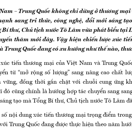
 Nam – Trung Quốc không chỉ dừng ở thương mại 
ạnh sang tri thức, công nghệ, đổi mới sáng tạo
Bí thư, Chủ tịch nước Tô Lâm vừa phát biểu tại
uyến thăm mới đây. Vậy hiện chiến lược xúc tiế
à Trung Quốc đang có xu hướng như thế nào, thư
 xúc tiến thương mại của Việt Nam và Trung Quố
ển từ “mở rộng số lượng” sang nâng cao chất lư
n vững, đồng thời gắn chặt với chuỗi cung ứng k
ĩ đó cũng chính là hướng hợp tác chuyển sang sang
 sáng tạo mà Tổng Bí thư, Chủ tịch nước Tô Lâm đã 
 số nội dung xúc tiến thương mại trọng điểm trong
với Trung Quốc đang được thực hiện theo năm hư