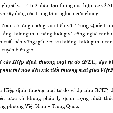
ghệ số và trí tuệ nhân tạo thông qua hợp tác về A
 và xây dựng các trung tâm nghiên cứu chung.
t Nam sẽ tăng cường xúc tiến với Trung Quốc tron
hạ tầng thương mại, năng lượng và công nghệ xanh (
ản xuất bền vững) gắn với xu hướng thương mại xan
ụ xuyên biên giới…
i các Hiệp định thương mại tự do (FTA), đặc b
g như thế nào đến xúc tiến thương mại giữa Việt
c Hiệp định thương mại tự do ví dụ như RCEP, đ
iến lược và khung pháp lý quan trọng nhất thúc
ong phương Việt Nam – Trung Quốc.