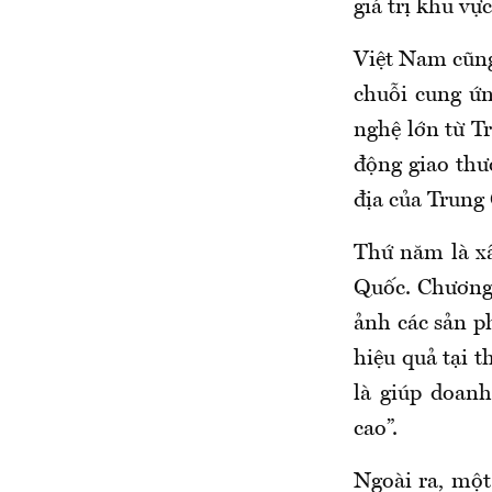
giá trị khu vự
Việt Nam cũng
chuỗi cung ứn
nghệ lớn từ Tr
động giao thư
địa của Trung
Thứ năm là xâ
Quốc. Chương 
ảnh các sản p
hiệu quả tại 
là giúp doanh
cao”.
Ngoài ra, một