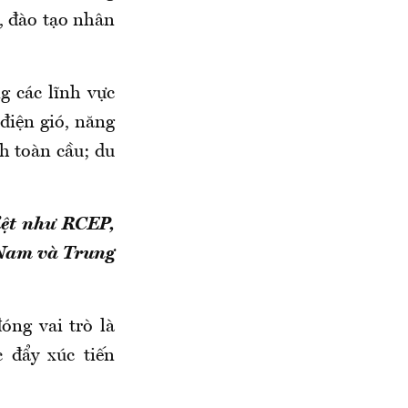
I, đào tạo nhân
g các lĩnh vực
điện gió, năng
h toàn cầu; du
iệt như RCEP,
 Nam và Trung
óng vai trò là
 đẩy xúc tiến