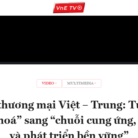
VIDEO
MULTIMEDIA
thương mại Việt – Trung: 
hoá” sang “chuỗi cung ứng,
và phát triển bền vững”