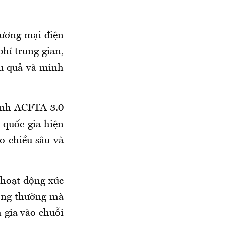
thương mại điện
hí trung gian,
ệu quả và minh
định ACFTA 3.0
i quốc gia hiện
o chiều sâu và
c hoạt động xúc
hông thường mà
 gia vào chuỗi