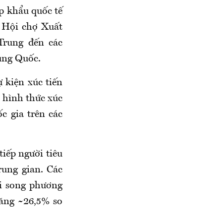
 khẩu quốc tế
 Hội chợ Xuất
Trung đến các
ung Quốc.
 kiện xúc tiến
c hình thức xúc
c gia trên các
tiếp người tiêu
rung gian. Các
i song phương
tăng ~26,5% so