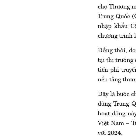
chợ Thương m
Trung Quốc (
nhập khẩu Cô
chương trình 
Đồng thời, do
tại thị trường
tiến phi truy
nền tảng thươ
Đây là bước ch
dùng Trung Qu
hoạt động nà
Việt Nam – Tr
với 2024.