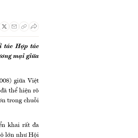
 tác Hợp tác
hương mại giữa
08) giữa Việt
ã thể hiện rõ
ơn trong chuỗi
ển khai rất đa
mô lớn như Hội