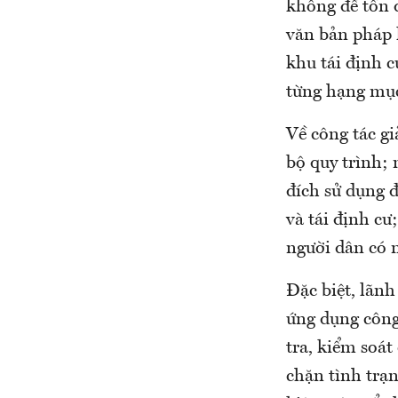
không để tồn 
văn bản pháp l
khu tái định 
từng hạng mục
Về công tác g
bộ quy trình;
đích sử dụng đ
và tái định cư
người dân có 
Đặc biệt, lãnh
ứng dụng công
tra, kiểm soát
chặn tình trạ