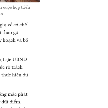
 cuộc họp triển
ao.
ghị về cơ chế
ợ tháo gỡ
uy hoạch và bố
ng trực UBND
ức rõ trách
 thực hiện dự
ướng mắc phát
ý dứt điểm,