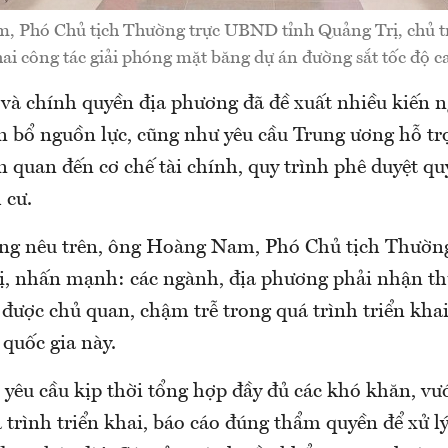
 Phó Chủ tịch Thường trực UBND tỉnh Quảng Trị, chủ trì
ai công tác giải phóng mặt băng dự án đường sắt tốc độ c
 và chính quyền địa phương đã đề xuất nhiều kiến n
n bổ nguồn lực, cũng như yêu cầu Trung ương hỗ tr
 quan đến cơ chế tài chính, quy trình phê duyệt q
h cư.
ạng nêu trên, ông Hoàng Nam, Phó Chủ tịch Thườ
ị, nhấn mạnh: các ngành, địa phương phải nhận th
được chủ quan, chậm trễ trong quá trình triển khai
quốc gia này.
 yêu cầu kịp thời tổng hợp đầy đủ các khó khăn, v
 trình triển khai, báo cáo đúng thẩm quyền để xử l