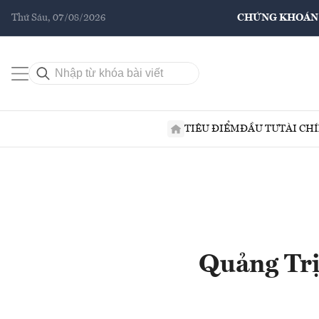
Thứ Sáu, 07/08/2026
CHỨNG KHOÁN
TIÊU ĐIỂM
ĐẦU TƯ
TÀI CH
Quảng Trị 