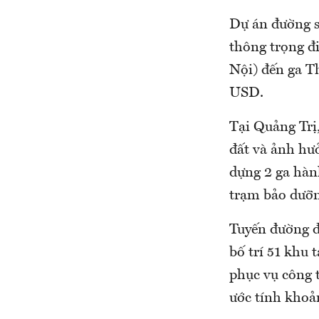
Dự án đường sắ
thông trọng đ
Nội) đến ga T
USD.
Tại Quảng Trị
đất và ảnh hưở
dựng 2 ga hà
trạm bảo dưỡn
Tuyến đường đ
bố trí 51 khu 
phục vụ công 
ước tính khoả