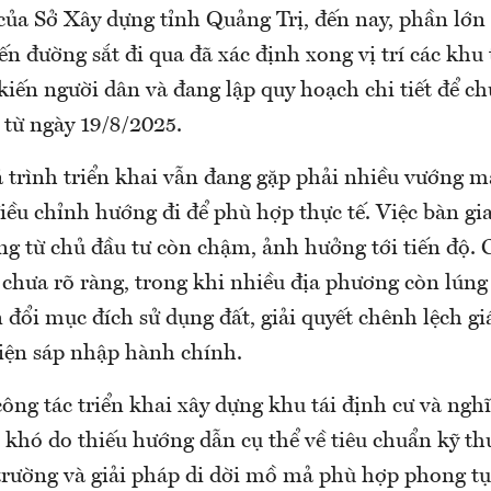
của Sở Xây dựng tỉnh Quảng Trị, đến nay, phần lớn 
n đường sắt đi qua đã xác định xong vị trí các khu 
 kiến người dân và đang lập quy hoạch chi tiết để c
 từ ngày 19/8/2025.
 trình triển khai vẫn đang gặp phải nhiều vướng m
điều chỉnh hướng đi để phù hợp thực tế. Việc bàn gi
g từ chủ đầu tư còn chậm, ảnh hưởng tới tiến độ. 
 chưa rõ ràng, trong khi nhiều địa phương còn lúng
 đổi mục đích sử dụng đất, giải quyết chênh lệch gi
hiện sáp nhập hành chính.
ông tác triển khai xây dựng khu tái định cư và ngh
khó do thiếu hướng dẫn cụ thể về tiêu chuẩn kỹ th
trường và giải pháp di dời mồ mả phù hợp phong tụ