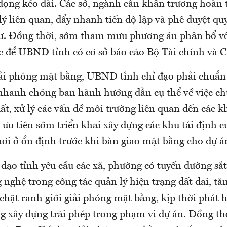
đọng kéo dài. Các sở, ngành cần khẩn trương hoàn 
ý liên quan, đẩy nhanh tiến độ lập và phê duyệt qu
cư. Đồng thời, sớm tham mưu phương án phân bổ vố
 để UBND tỉnh có cơ sở báo cáo Bộ Tài chính và 
iải phóng mặt bằng, UBND tỉnh chỉ đạo phải chuẩn 
 nhanh chóng ban hành hướng dẫn cụ thể về việc c
ất, xử lý các vấn đề môi trường liên quan đến các k
; ưu tiên sớm triển khai xây dựng các khu tái định 
nơi ở ổn định trước khi bàn giao mặt bằng cho dự á
 đạo tỉnh yêu cầu các xã, phường có tuyến đường sắt
 nghệ trong công tác quản lý hiện trạng đất đai, t
 chặt ranh giới giải phóng mặt bằng, kịp thời phát 
ng xây dựng trái phép trong phạm vi dự án. Đồng th