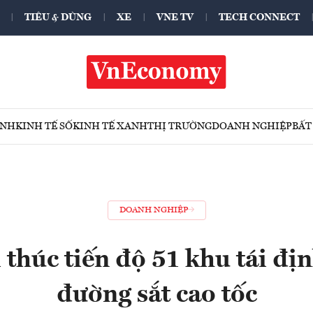
TIÊU & DÙNG
XE
VNE TV
TECH CONNECT
ÍNH
KINH TẾ SỐ
KINH TẾ XANH
THỊ TRƯỜNG
DOANH NGHIỆP
BẤT
DOANH NGHIỆP
thúc tiến độ 51 khu tái đị
đường sắt cao tốc