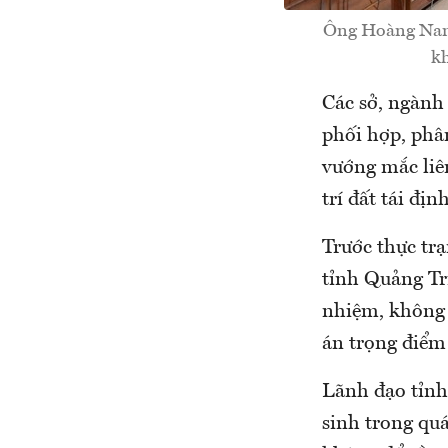
Ông Hoàng Nam,
kh
Các sở, ngành
phối hợp, phâ
vướng mắc liên
trí đất tái địn
Trước thực tr
tỉnh Quảng Tr
nhiệm, không 
án trọng điểm 
Lãnh đạo tỉnh
sinh trong quá