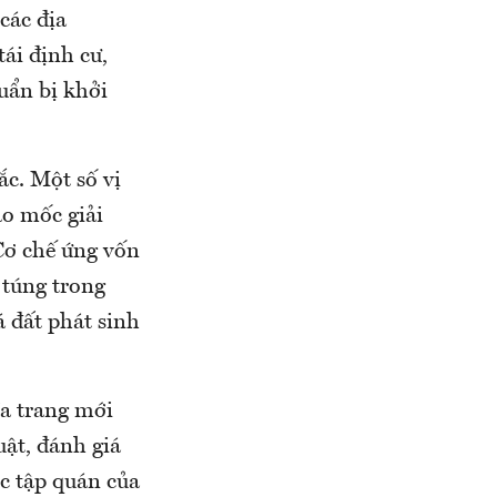
các địa
tái định cư,
huẩn bị khởi
ắc. Một số vị
ao mốc giải
Cơ chế ứng vốn
 túng trong
á đất phát sinh
ĩa trang mới
uật, đánh giá
c tập quán của