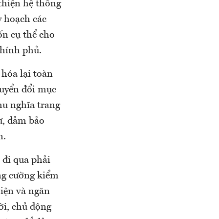
thiện hệ thống
y hoạch các
n cụ thể cho
Chính phủ.
hóa lại toàn
huyển đổi mục
hu nghĩa trang
cư, đảm bảo
n.
 đi qua phải
ăng cường kiểm
hiện và ngăn
ời, chủ động