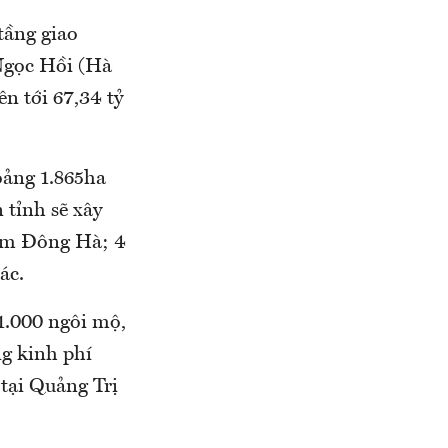
tầng giao
 Ngọc Hồi (Hà
n tới 67,34 tỷ
oảng 1.865ha
 tỉnh sẽ xây
am Đông Hà; 4
ác.
1.000 ngôi mộ,
ng kinh phí
tại Quảng Trị