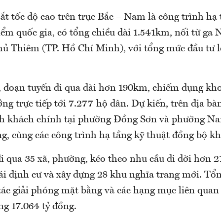
t tốc độ cao trên trục Bắc – Nam là công trình hạ 
iểm quốc gia, có tổng chiều dài 1.541km, nối từ ga
hủ Thiêm (TP. Hồ Chí Minh), với tổng mức đầu tư lê
, đoạn tuyến đi qua dài hơn 190km, chiếm dụng kh
ng trực tiếp tới 7.277 hộ dân. Dự kiến, trên địa bàn
nh khách chính tại phường Đồng Sơn và phường N
g, cùng các công trình hạ tầng kỹ thuật đồng bộ kh
i qua 35 xã, phường, kéo theo nhu cầu di dời hơn 2
tái định cư và xây dựng 28 khu nghĩa trang mới. Tổ
tác giải phóng mặt bằng và các hạng mục liên quan 
ng 17.064 tỷ đồng.