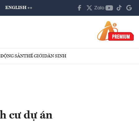
ENGLISH ++
 ĐỘNG SẢN
THẾ GIỚI
DÂN SINH
nh cư dự án