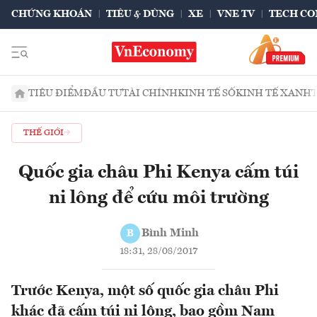
CHỨNG KHOÁN
TIÊU & DÙNG
XE
VNE TV
TECH CO
TIÊU ĐIỂM
ĐẦU TƯ
TÀI CHÍNH
KINH TẾ SỐ
KINH TẾ XANH
THẾ GIỚI
Quốc gia châu Phi Kenya cấm túi
ni lông để cứu môi trường
Bình Minh
B
18:31, 28/08/2017
Trước Kenya, một số quốc gia châu Phi
khác đã cấm túi ni lông, bao gồm Nam