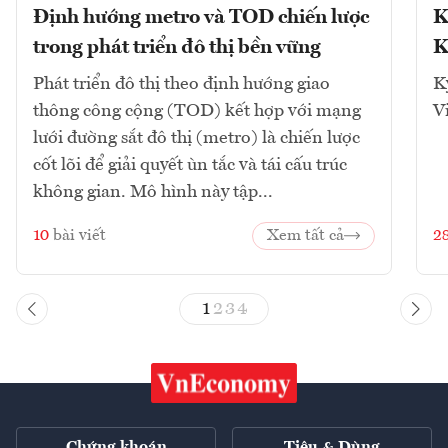
Định hướng metro và TOD chiến lược
K
trong phát triển đô thị bền vững
K
Phát triển đô thị theo định hướng giao
K
thông công cộng (TOD) kết hợp với mạng
V
lưới đường sắt đô thị (metro) là chiến lược
cốt lõi để giải quyết ùn tắc và tái cấu trúc
không gian. Mô hình này tập...
10
bài viết
Xem tất cả
2
1
2
3
4