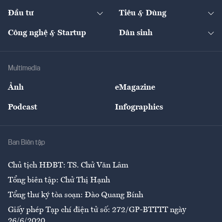
Dự án
Công nghiệp
Chuyển động 24h
Đối thoại
The Guide
Video
Đầu tư
Tiêu & Dùng
Quản trị số
Cafe BĐS
Thị trường
Kinh doanh
Kết nối
Tạp chí kinh tế Việt Nam
eMagazine
Nhà đầu tư
Du lịch
Công nghệ & Startup
Dân sinh
Tư vấn
Nông sản
Doanh nhân
Tư vấn Tiêu & Dùng
Infographics
Hạ tầng
Sức khỏe
Khung pháp lý
Doanh nghiệp
Địa phương
Thị trường
Bảo hiểm
Multimedia
Sự kiện
Nhân lực
Ảnh
eMagazine
Đẹp +
An sinh
Podcast
Infographics
Giải trí
Y tế
Nhà
Ban Biên tập
Ẩm thực
Chủ tịch HĐBT: TS. Chử Văn Lâm
Tổng biên tập: Chử Thị Hạnh
Tổng thư ký tòa soạn: Đào Quang Bính
Giấy phép Tạp chí điện tử số: 272/GP-BTTTT ngày
26/6/2020