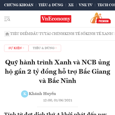
CHỨNG KHOÁN
TIÊU & DÙNG
XE
VNE TV
TECH CO
TIÊU ĐIỂM
ĐẦU TƯ
TÀI CHÍNH
KINH TẾ SỐ
KINH TẾ XANH
SỰ KIỆN
TIÊU & DÙNG
Quỹ hành trình Xanh và NCB ủng
hộ gần 2 tỷ đồng hỗ trợ Bắc Giang
và Bắc Ninh
Khánh Huyền
K
12:00, 01/06/2021
Tính từ đợt dịch thứ 4 khởi phát đến nay,