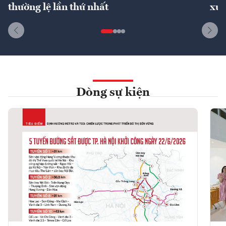
thường lệ lần thứ nhất
xuấ
Dòng sự kiện