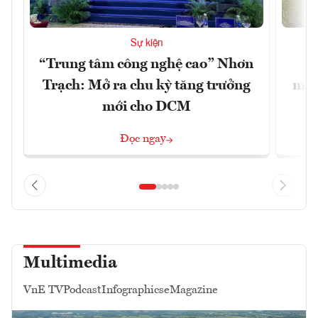
Sự kiện
“Trung tâm công nghệ cao” Nhơn
X
Trạch: Mở ra chu kỳ tăng trưởng
mạn
mới cho DCM
Đọc ngay
Multimedia
VnE TV
Podcast
Infographics
eMagazine