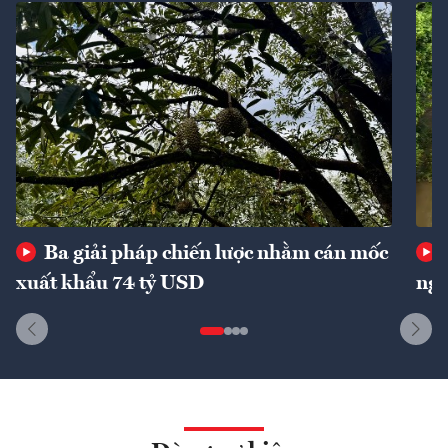
Ba giải pháp chiến lược nhằm cán mốc
xuất khẩu 74 tỷ USD
ngu