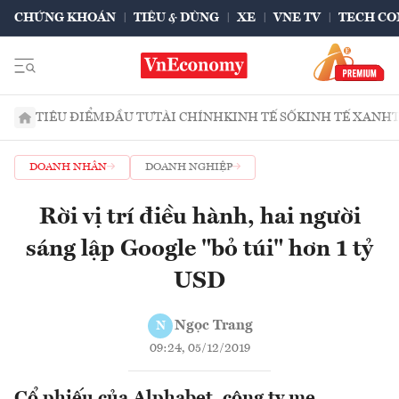
CHỨNG KHOÁN
TIÊU & DÙNG
XE
VNE TV
TECH CO
TIÊU ĐIỂM
ĐẦU TƯ
TÀI CHÍNH
KINH TẾ SỐ
KINH TẾ XANH
DOANH NHÂN
DOANH NGHIỆP
Rời vị trí điều hành, hai người
sáng lập Google "bỏ túi" hơn 1 tỷ
USD
Ngọc Trang
N
09:24, 05/12/2019
Cổ phiếu của Alphabet, công ty mẹ