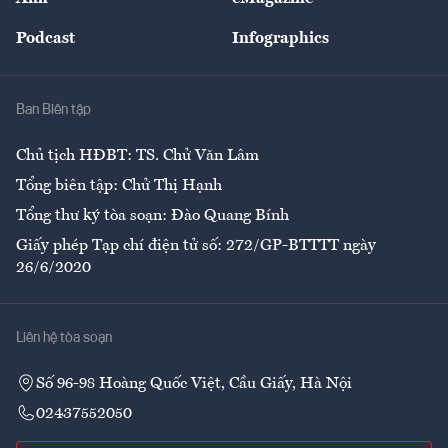
Đẹp +
An sinh
Podcast
Infographics
Giải trí
Y tế
Nhà
Ban Biên tập
Ẩm thực
Chủ tịch HĐBT: TS. Chử Văn Lâm
Tổng biên tập: Chử Thị Hạnh
Tổng thư ký tòa soạn: Đào Quang Bính
Giấy phép Tạp chí điện tử số: 272/GP-BTTTT ngày
26/6/2020
Liên hệ tòa soạn
Số 96-98 Hoàng Quốc Việt, Cầu Giấy, Hà Nội
02437552050