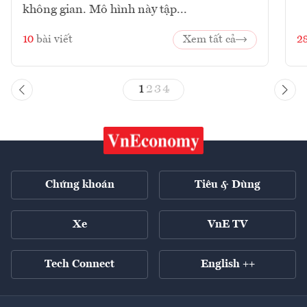
không gian. Mô hình này tập...
10
bài viết
Xem tất cả
2
1
2
3
4
Chứng khoán
Tiêu & Dùng
Xe
VnE TV
Tech Connect
English ++