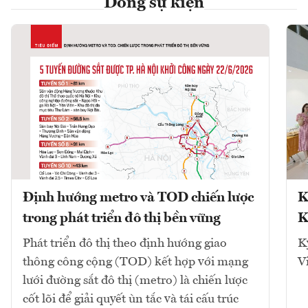
Dòng sự kiện
Định hướng metro và TOD chiến lược
K
trong phát triển đô thị bền vững
K
Phát triển đô thị theo định hướng giao
K
thông công cộng (TOD) kết hợp với mạng
V
lưới đường sắt đô thị (metro) là chiến lược
cốt lõi để giải quyết ùn tắc và tái cấu trúc