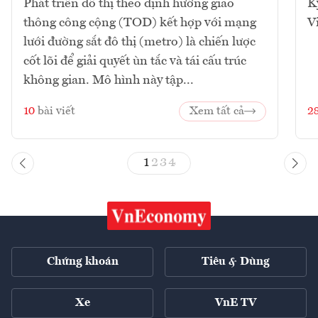
Phát triển đô thị theo định hướng giao
K
thông công cộng (TOD) kết hợp với mạng
V
lưới đường sắt đô thị (metro) là chiến lược
cốt lõi để giải quyết ùn tắc và tái cấu trúc
không gian. Mô hình này tập...
10
bài viết
Xem tất cả
2
1
2
3
4
Chứng khoán
Tiêu & Dùng
Xe
VnE TV