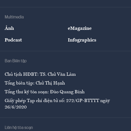
Tư vấn Tiêu & Dùng
Infographics
Hạ tầng
Sức khỏe
Khung pháp lý
Doanh nghiệp
Địa phương
Thị trường
Bảo hiểm
Multimedia
Sự kiện
Nhân lực
Ảnh
eMagazine
Đẹp +
An sinh
Podcast
Infographics
Giải trí
Y tế
Nhà
Ban Biên tập
Ẩm thực
Chủ tịch HĐBT: TS. Chử Văn Lâm
Tổng biên tập: Chử Thị Hạnh
Tổng thư ký tòa soạn: Đào Quang Bính
Giấy phép Tạp chí điện tử số: 272/GP-BTTTT ngày
26/6/2020
Liên hệ tòa soạn