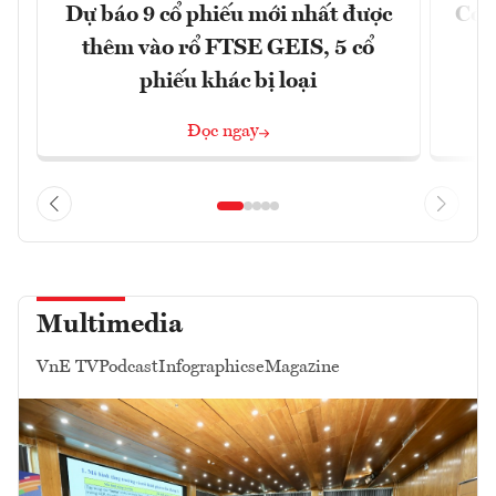
Dự báo 9 cổ phiếu mới nhất được
Có t
thêm vào rổ FTSE GEIS, 5 cổ
phiếu khác bị loại
Đọc ngay
Multimedia
VnE TV
Podcast
Infographics
eMagazine