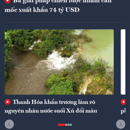
Ba giải pháp chiến lược nhằm cán
mốc xuất khẩu 74 tỷ USD
Thanh Hóa khẩn trương làm rõ
nguyên nhân nước suối Xú đổi màu
phí