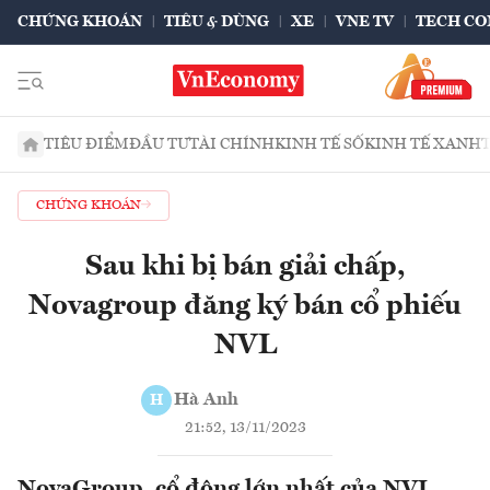
CHỨNG KHOÁN
TIÊU & DÙNG
XE
VNE TV
TECH CO
TIÊU ĐIỂM
ĐẦU TƯ
TÀI CHÍNH
KINH TẾ SỐ
KINH TẾ XANH
CHỨNG KHOÁN
Sau khi bị bán giải chấp,
Novagroup đăng ký bán cổ phiếu
NVL
Hà Anh
H
21:52, 13/11/2023
NovaGroup, cổ đông lớn nhất của NVL