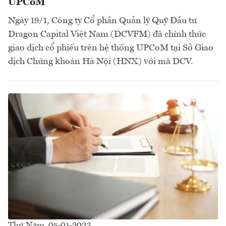
UPCoM
Ngày 19/1, Công ty Cổ phần Quản lý Quỹ Đầu tư
Dragon Capital Việt Nam (DCVFM) đã chính thức
giao dịch cổ phiếu trên hệ thống UPCoM tại Sở Giao
dịch Chứng khoán Hà Nội (HNX) với mã DCV.
Thứ Năm, 05-01-2023