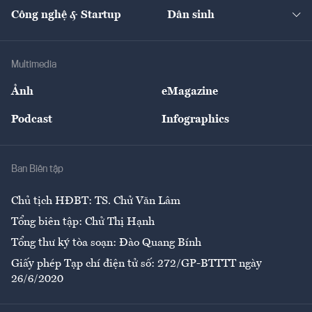
Tạp chí kinh tế Việt Nam
eMagazine
Nhà đầu tư
Du lịch
Công nghệ & Startup
Dân sinh
Tư vấn
Nông sản
Doanh nhân
Tư vấn Tiêu & Dùng
Infographics
Hạ tầng
Sức khỏe
Khung pháp lý
Doanh nghiệp
Địa phương
Thị trường
Bảo hiểm
Multimedia
Sự kiện
Nhân lực
Ảnh
eMagazine
Đẹp +
An sinh
Podcast
Infographics
Giải trí
Y tế
Nhà
Ban Biên tập
Ẩm thực
Chủ tịch HĐBT: TS. Chử Văn Lâm
Tổng biên tập: Chử Thị Hạnh
Tổng thư ký tòa soạn: Đào Quang Bính
Giấy phép Tạp chí điện tử số: 272/GP-BTTTT ngày
26/6/2020