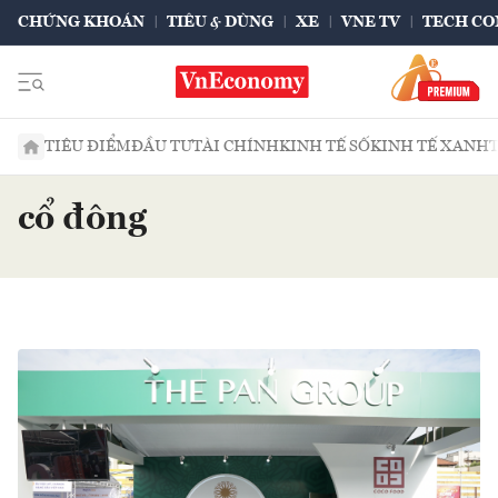
CHỨNG KHOÁN
TIÊU & DÙNG
XE
VNE TV
TECH CO
TIÊU ĐIỂM
ĐẦU TƯ
TÀI CHÍNH
KINH TẾ SỐ
KINH TẾ XANH
cổ đông