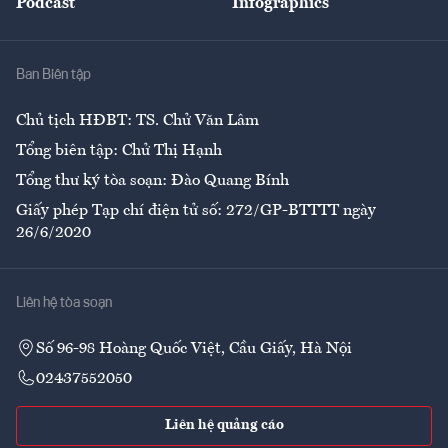
Podcast
Infographics
Giải trí
Y tế
Nhà
Ban Biên tập
Ẩm thực
Chủ tịch HĐBT: TS. Chử Văn Lâm
Tổng biên tập: Chử Thị Hạnh
Tổng thư ký tòa soạn: Đào Quang Bính
Giấy phép Tạp chí điện tử số: 272/GP-BTTTT ngày
26/6/2020
Liên hệ tòa soạn
Số 96-98 Hoàng Quốc Việt, Cầu Giấy, Hà Nội
02437552050
Liên hệ quảng cáo