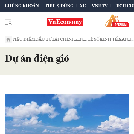
CHỨNG KHOÁN
TIÊU & DÙNG
XE
VNE TV
TECH CO
TIÊU ĐIỂM
ĐẦU TƯ
TÀI CHÍNH
KINH TẾ SỐ
KINH TẾ XANH
Dự án điện gió