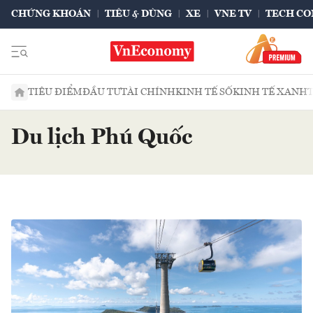
CHỨNG KHOÁN
TIÊU & DÙNG
XE
VNE TV
TECH CO
TIÊU ĐIỂM
ĐẦU TƯ
TÀI CHÍNH
KINH TẾ SỐ
KINH TẾ XANH
Du lịch Phú Quốc