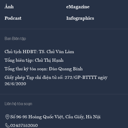
Sự kiện
Nhân lực
Ảnh
eMagazine
Đẹp +
An sinh
Podcast
Infographics
Giải trí
Y tế
Nhà
Ban Biên tập
Ẩm thực
Chủ tịch HĐBT: TS. Chử Văn Lâm
Tổng biên tập: Chử Thị Hạnh
Tổng thư ký tòa soạn: Đào Quang Bính
Giấy phép Tạp chí điện tử số: 272/GP-BTTTT ngày
26/6/2020
Liên hệ tòa soạn
Số 96-98 Hoàng Quốc Việt, Cầu Giấy, Hà Nội
02437552050