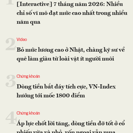
[Interactive] 7 tháng năm 2026: Nhiều
chỉ số vĩ mô đạt mức cao nhất trong nhiều
năm qua
2
Video
Bỏ mức lương cao ở Nhật, chàng kỹ sư về
quê làm giàu từ loài vật ít người nuôi
3
Chứng khoán
Dòng tiền bắt đáy tích cực, VN-Index
hướng tới mốc 1800 điểm
4
Chứng khoán
Áp lực chốt lời tăng, dòng tiền đỡ tốt ở cổ
phiếu vừa và nhỏ, vốn ngoại vẫn mua