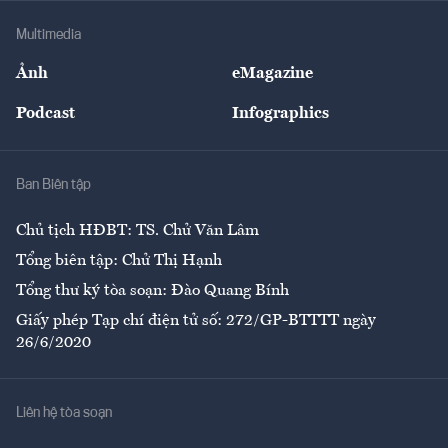
Doanh nghiệp
Địa phương
Thị trường
Bảo hiểm
Multimedia
Sự kiện
Nhân lực
Ảnh
eMagazine
Đẹp +
An sinh
Podcast
Infographics
Giải trí
Y tế
Nhà
Ban Biên tập
Ẩm thực
Chủ tịch HĐBT: TS. Chử Văn Lâm
Tổng biên tập: Chử Thị Hạnh
Tổng thư ký tòa soạn: Đào Quang Bính
Giấy phép Tạp chí điện tử số: 272/GP-BTTTT ngày
26/6/2020
Liên hệ tòa soạn