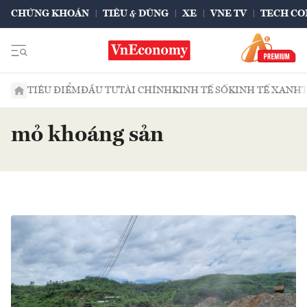
CHỨNG KHOÁN
TIÊU & DÙNG
XE
VNE TV
TECH CO
TIÊU ĐIỂM
ĐẦU TƯ
TÀI CHÍNH
KINH TẾ SỐ
KINH TẾ XANH
mỏ khoáng sản