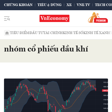
CHỨNG KHOÁN
TIÊU & DÙNG
XE
VNE TV
TECH CO
TIÊU ĐIỂM
ĐẦU TƯ
TÀI CHÍNH
KINH TẾ SỐ
KINH TẾ XANH
nhóm cổ phiếu dầu khí