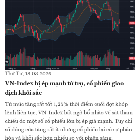
Thứ Tư, 18-03-2026
VN-Index bị ép mạnh từ trụ, cổ phiếu giao
dịch khởi sắc
Từ mức tăng rất tốt 1,25% thời điểm cuối đợt khớp
lệnh liên tục, VN-Index bất ngờ bổ nhào về sát tham
chiếu do một số cổ phiếu lớn bị ép giá mạnh. Tuy chỉ
số đóng cửa tăng rất ít nhưng cổ phiếu lại có sự phân
hóa và khởi sắc hơn nhiều so với phiên sáng.