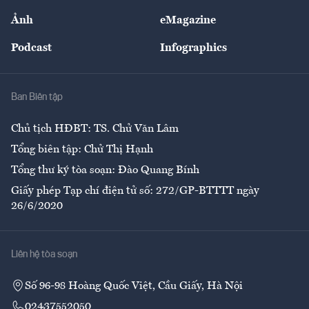
Sự kiện
Nhân lực
Ảnh
eMagazine
Đẹp +
An sinh
Podcast
Infographics
Giải trí
Y tế
Nhà
Ban Biên tập
Ẩm thực
Chủ tịch HĐBT: TS. Chử Văn Lâm
Tổng biên tập: Chử Thị Hạnh
Tổng thư ký tòa soạn: Đào Quang Bính
Giấy phép Tạp chí điện tử số: 272/GP-BTTTT ngày
26/6/2020
Liên hệ tòa soạn
Số 96-98 Hoàng Quốc Việt, Cầu Giấy, Hà Nội
02437552050