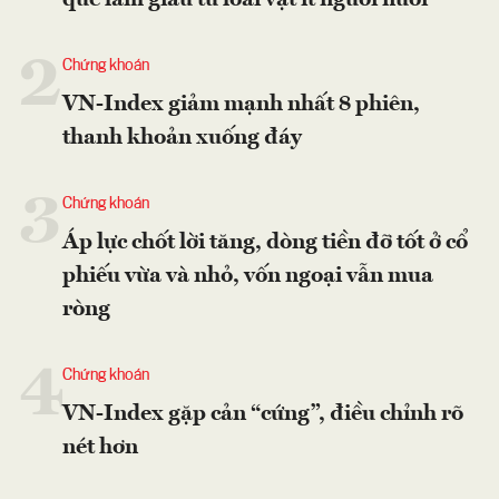
quê làm giàu từ loài vật ít người nuôi
2
Chứng khoán
VN-Index giảm mạnh nhất 8 phiên,
thanh khoản xuống đáy
3
Chứng khoán
Áp lực chốt lời tăng, dòng tiền đỡ tốt ở cổ
phiếu vừa và nhỏ, vốn ngoại vẫn mua
ròng
4
Chứng khoán
VN-Index gặp cản “cứng”, điều chỉnh rõ
nét hơn