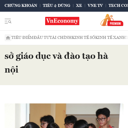
CHỨNG KHOÁN
TIÊU & DÙNG
XE
VNE TV
TECH CO
TIÊU ĐIỂM
ĐẦU TƯ
TÀI CHÍNH
KINH TẾ SỐ
KINH TẾ XANH
sở giáo dục và đào tạo hà
nội