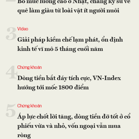
Bỏ mức lương cao ở Nhật, chàng kỹ sư về
quê làm giàu từ loài vật ít người nuôi
3
Video
Giải pháp kiềm chế lạm phát, ổn định
kinh tế vĩ mô 5 tháng cuối năm
4
Chứng khoán
Dòng tiền bắt đáy tích cực, VN-Index
hướng tới mốc 1800 điểm
5
Chứng khoán
Áp lực chốt lời tăng, dòng tiền đỡ tốt ở cổ
phiếu vừa và nhỏ, vốn ngoại vẫn mua
ròng