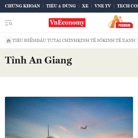
CHỨNG KHOÁN
TIÊU & DÙNG
XE
VNE TV
TECH CO
TIÊU ĐIỂM
ĐẦU TƯ
TÀI CHÍNH
KINH TẾ SỐ
KINH TẾ XANH
Tỉnh An Giang