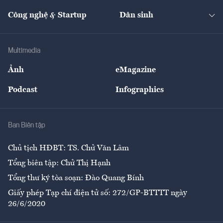
Cafe BĐS
Thị trường
Kinh doanh
Kết nối
Tạp chí kinh tế Việt Nam
eMagazine
Nhà đầu tư
Du lịch
Công nghệ & Startup
Dân sinh
Tư vấn
Nông sản
Doanh nhân
Tư vấn Tiêu & Dùng
Infographics
Hạ tầng
Sức khỏe
Khung pháp lý
Doanh nghiệp
Địa phương
Thị trường
Bảo hiểm
Multimedia
Sự kiện
Nhân lực
Ảnh
eMagazine
Đẹp +
An sinh
Podcast
Infographics
Giải trí
Y tế
Nhà
Ban Biên tập
Ẩm thực
Chủ tịch HĐBT: TS. Chử Văn Lâm
Tổng biên tập: Chử Thị Hạnh
Tổng thư ký tòa soạn: Đào Quang Bính
Giấy phép Tạp chí điện tử số: 272/GP-BTTTT ngày
26/6/2020