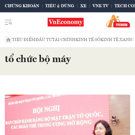
CHỨNG KHOÁN
TIÊU & DÙNG
XE
VNE TV
TECH CO
TIÊU ĐIỂM
ĐẦU TƯ
TÀI CHÍNH
KINH TẾ SỐ
KINH TẾ XANH
tổ chức bộ máy