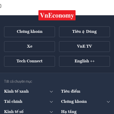
}
Chứng khoán
Tiêu & Dùng
Xe
VnE TV
Tech Connect
English ++
Tất cả chuyên mục
Kinh tế xanh
Tiêu điểm
Chuyển động xanh
Tài chính
Chứng khoán
Pháp lý
Ngân hàng
Doanh nghiệp niêm yết
Kinh tế số
Hạ tầng