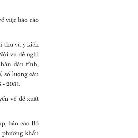
ề việc báo cáo
 thư và ý kiến
ội vụ đề nghị
hân dân tỉnh,
, số lượng cán
 - 2031.
yền về đề xuất
p, báo cáo Bộ
ịa phương khẩn