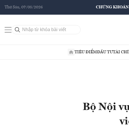
Thứ Sáu, 07/08/2026
CHỨNG KHOÁN
TIÊU ĐIỂM
ĐẦU TƯ
TÀI CH
Bộ Nội vụ
v