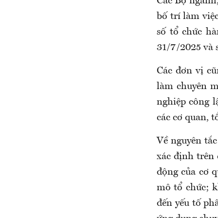
Các Bộ ngành,
bố trí làm việ
số tổ chức hà
31/7/2025 và s
Các đơn vị cũ
làm chuyên mô
nghiệp công lậ
các cơ quan, t
Về nguyên tắc
xác định trên 
động của cơ q
mô tổ chức; k
đến yếu tố phâ