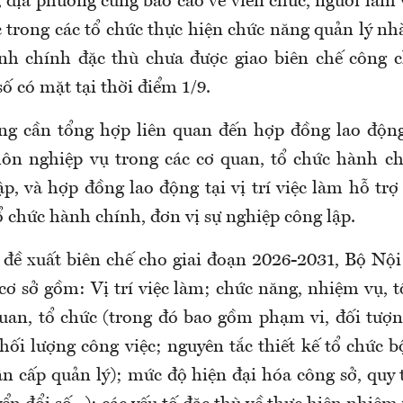
 địa phương cũng báo cáo về viên chức, người làm v
c trong các tổ chức thực hiện chức năng quản lý n
nh chính đặc thù chưa được giao biên chế công 
ố có mặt tại thời điểm 1/9.
ng cần tổng hợp liên quan đến hợp đồng lao động t
n nghiệp vụ trong các cơ quan, tổ chức hành ch
p, và hợp đồng lao động tại vị trí việc làm hỗ tr
ổ chức hành chính, đơn vị sự nghiệp công lập.
 đề xuất biên chế cho giai đoạn 2026-2031, Bộ Nộ
cơ sở gồm: Vị trí việc làm; chức năng, nhiệm vụ, 
uan, tổ chức (trong đó bao gồm phạm vi, đối tượn
hối lượng công việc; nguyên tắc thiết kế tổ chức b
n cấp quản lý); mức độ hiện đại hóa công sở, quy 