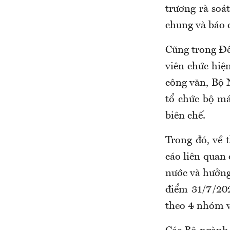
trương rà soá
chung và báo 
Cũng trong Đề
viên chức hiệ
công văn, Bộ N
tổ chức bộ má
biên chế.
Trong đó, về 
cáo liên quan
nước và hưởng
điểm 31/7/202
theo 4 nhóm vị