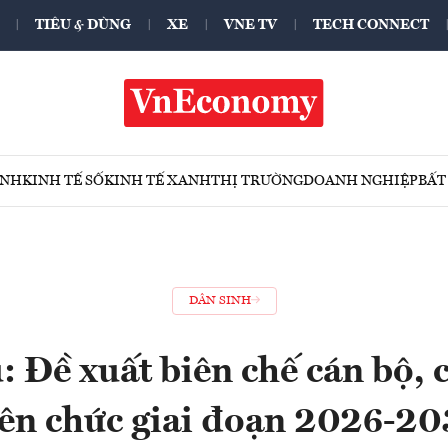
TIÊU & DÙNG
XE
VNE TV
TECH CONNECT
ÍNH
KINH TẾ SỐ
KINH TẾ XANH
THỊ TRƯỜNG
DOANH NGHIỆP
BẤT
DÂN SINH
: Đề xuất biên chế cán bộ, 
iên chức giai đoạn 2026-20