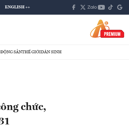
ENGLISH ++
 ĐỘNG SẢN
THẾ GIỚI
DÂN SINH
công chức,
31