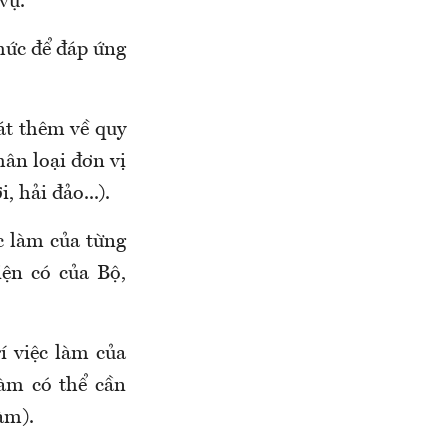
vụ.
chức để đáp ứng
oát thêm về quy
hân loại đơn vị
, hải đảo...).
ệc làm của từng
iện có của Bộ,
í việc làm của
làm có thể cần
àm).