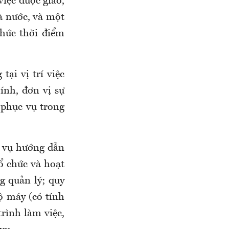
iệc được giao,
hà nước, và một
chức thời điểm
ại vị trí việc
ính, đơn vị sự
ợ phục vụ trong
i vụ hướng dẫn
tổ chức và hoạt
g quản lý; quy
ộ máy (có tính
trình làm việc,