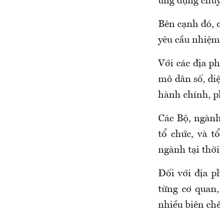
ứng dụng chuyể
Bên cạnh đó, c
yêu cầu nhiệm
Với các địa ph
mô dân số, diệ
hành chính, phâ
Các Bộ, ngành 
tổ chức, và t
ngành tại thờ
Đối với địa p
từng cơ quan,
nhiều biên chế