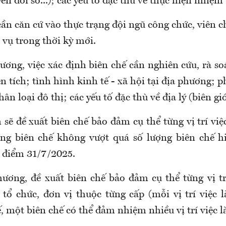
n đổi số...); các yếu tố đặc thù về thực hiện nhiệm 
ần căn cứ vào thực trạng đội ngũ công chức, viên 
 vụ trong thời kỳ mới.
ương, việc xác định biên chế cần nghiên cứu, rà s
n tích; tình hình kinh tế - xã hội tại địa phương; p
n loại đô thị; các yếu tố đặc thù về địa lý (biên giới
sẽ đề xuất biên chế bảo đảm cụ thể từng vị trí vi
ổng biên chế không vượt quá số lượng biên chế h
i điểm 31/7/2025.
hương, đề xuất biên chế bảo đảm cụ thể từng vị tr
 tổ chức, đơn vị thuộc từng cấp (mỗi vị trí việc 
, một biên chế có thể đảm nhiệm nhiều vị trí việc l