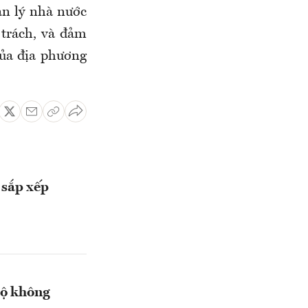
ản lý nhà nước
 trách, và đảm
của địa phương
 sắp xếp
bộ không