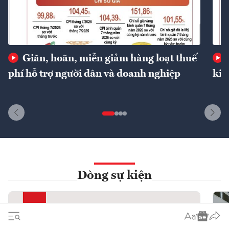
Giãn, hoãn, miễn giảm hàng loạt thuế
phí hỗ trợ người dân và doanh nghiệp
kin
Dòng sự kiện