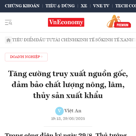
CHỨNG KHOÁN
TIÊU & DÙNG
XE
VNE TV
TECH CO
TIÊU ĐIỂM
ĐẦU TƯ
TÀI CHÍNH
KINH TẾ SỐ
KINH TẾ XANH
DOANH NGHIỆP
Tăng cường truy xuất nguồn gốc,
đảm bảo chất lượng nông, lâm,
thủy sản xuất khẩu
Việt An
V
19:13, 29/08/2025
Trong công điện ký ngày 29/8, Thủ tướng