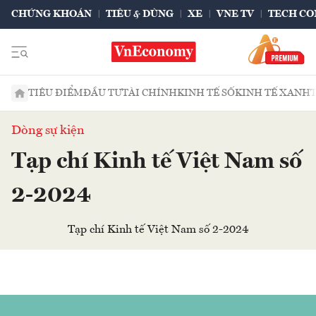
CHỨNG KHOÁN
TIÊU & DÙNG
XE
VNE TV
TECH CO
TIÊU ĐIỂM
ĐẦU TƯ
TÀI CHÍNH
KINH TẾ SỐ
KINH TẾ XANH
Dòng sự kiện
Tạp chí Kinh tế Việt Nam số
2-2024
Tạp chí Kinh tế Việt Nam số 2-2024