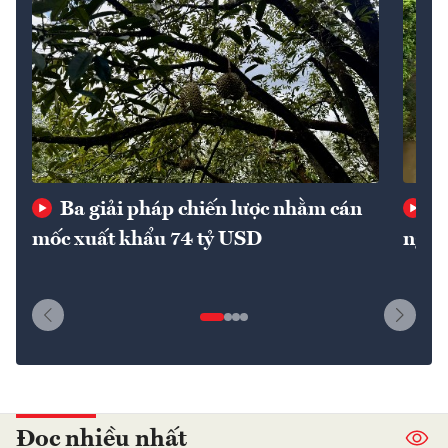
Ba giải pháp chiến lược nhằm cán
Th
mốc xuất khẩu 74 tỷ USD
nguy
Đọc nhiều nhất