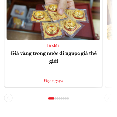
Tài chính
Giá vàng trong nước đi ngược giá thế
C
giới
Đọc ngay