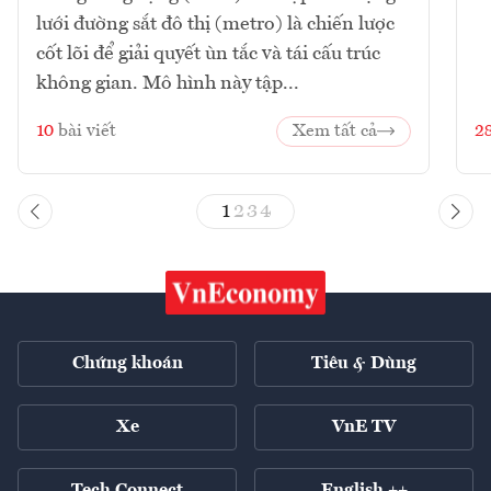
lưới đường sắt đô thị (metro) là chiến lược
cốt lõi để giải quyết ùn tắc và tái cấu trúc
không gian. Mô hình này tập...
10
bài viết
Xem tất cả
2
1
2
3
4
Chứng khoán
Tiêu & Dùng
Xe
VnE TV