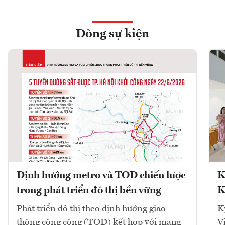
Dòng sự kiện
Định hướng metro và TOD chiến lược
K
trong phát triển đô thị bền vững
K
Phát triển đô thị theo định hướng giao
K
thông công cộng (TOD) kết hợp với mạng
V