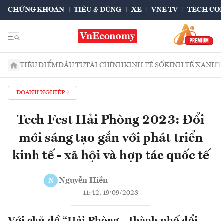
CHỨNG KHOÁN
TIÊU & DÙNG
XE
VNE TV
TECH CO
TIÊU ĐIỂM
ĐẦU TƯ
TÀI CHÍNH
KINH TẾ SỐ
KINH TẾ XANH
DOANH NGHIỆP
Tech Fest Hải Phòng 2023: Đổi
mới sáng tạo gắn với phát triển
kinh tế - xã hội và hợp tác quốc tế
Nguyễn Hiền
N
11:42, 19/09/2023
Với chủ đề “Hải Phòng – thành phố đổi