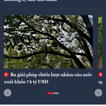
Ba giải pháp chiến lược nhằm cán mốc
xuất khẩu 74 tỷ USD
ngu