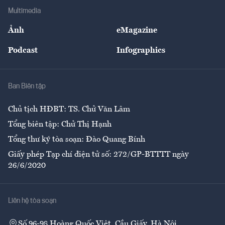
Địa phương
Thị trường
Bảo hiểm
Multimedia
Sự kiện
Nhân lực
Ảnh
eMagazine
Đẹp +
An sinh
Podcast
Infographics
Giải trí
Y tế
Nhà
Ban Biên tập
Ẩm thực
Chủ tịch HĐBT: TS. Chử Văn Lâm
Tổng biên tập: Chử Thị Hạnh
Tổng thư ký tòa soạn: Đào Quang Bính
Giấy phép Tạp chí điện tử số: 272/GP-BTTTT ngày
26/6/2020
Liên hệ tòa soạn
Số 96-98 Hoàng Quốc Việt, Cầu Giấy, Hà Nội