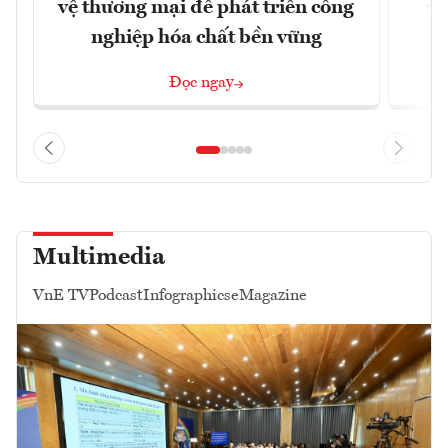
vệ thương mại để phát triển công
xu
nghiệp hóa chất bền vững
Đọc ngay
Multimedia
VnE TV
Podcast
Infographics
eMagazine