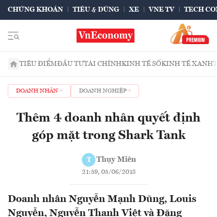
CHỨNG KHOÁN
TIÊU & DÙNG
XE
VNE TV
TECH CO
TIÊU ĐIỂM
ĐẦU TƯ
TÀI CHÍNH
KINH TẾ SỐ
KINH TẾ XANH
DOANH NHÂN
DOANH NGHIỆP
Thêm 4 doanh nhân quyết định
góp mặt trong Shark Tank
Thụy Miên
T
21:59, 05/06/2018
Doanh nhân Nguyễn Mạnh Dũng, Louis
Nguyễn, Nguyễn Thanh Việt và Đặng