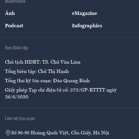
Multimedia
Sự kiện
Nhân lực
Ảnh
eMagazine
Đẹp +
An sinh
Podcast
Infographics
Giải trí
Y tế
Nhà
Ban Biên tập
Ẩm thực
Chủ tịch HĐBT: TS. Chử Văn Lâm
Tổng biên tập: Chử Thị Hạnh
Tổng thư ký tòa soạn: Đào Quang Bính
Giấy phép Tạp chí điện tử số: 272/GP-BTTTT ngày
26/6/2020
Liên hệ tòa soạn
Số 96-98 Hoàng Quốc Việt, Cầu Giấy, Hà Nội