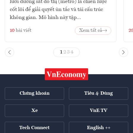
lưới đường sắt đô thị (metro) là chiến lược
cốt lõi để giải quyết ùn tắc và tái cấu trúc
không gian. Mô hình này tập...
10
bài viết
Xem tất cả
2
1
2
3
4
Chứng khoán
Tiêu & Dùng
Xe
VnE TV
Tech Connect
English ++