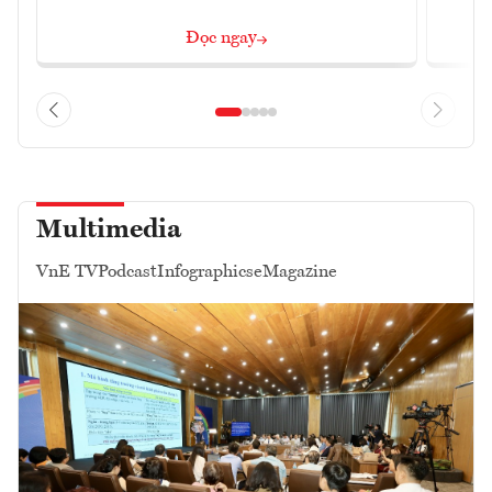
Đọc ngay
Multimedia
VnE TV
Podcast
Infographics
eMagazine