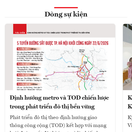
Dòng sự kiện
Định hướng metro và TOD chiến lược
K
trong phát triển đô thị bền vững
K
Phát triển đô thị theo định hướng giao
K
thông công cộng (TOD) kết hợp với mạng
V