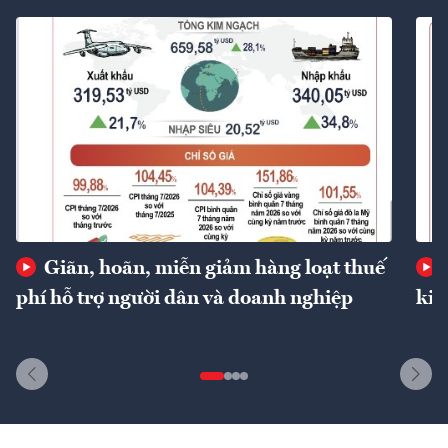
Giãn, hoãn, miễn giảm hàng loạt thuế
phí hỗ trợ người dân và doanh nghiệp
kin