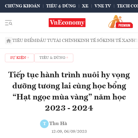
CHỨNG KHOÁN
TIÊU & DÙNG
XE
VNE TV
TECH CO
TIÊU ĐIỂM
ĐẦU TƯ
TÀI CHÍNH
KINH TẾ SỐ
KINH TẾ XANH
SỰ KIỆN
TIÊU & DÙNG
Tiếp tục hành trình nuôi hy vọng
dưỡng tương lai cùng học bổng
“Hạt ngọc mùa vàng” năm học
2023 - 2024
Thu Hà
T
12:09, 06/09/2023