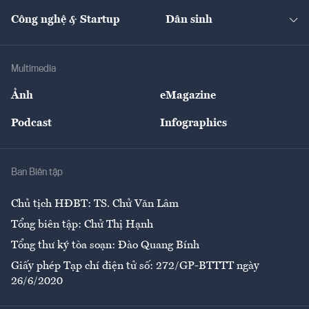
Kinh doanh
Kết nối
Tạp chí kinh tế Việt Nam
eMagazine
Nhà đầu tư
Du lịch
Công nghệ & Startup
Dân sinh
Tư vấn
Nông sản
Doanh nhân
Tư vấn Tiêu & Dùng
Infographics
Hạ tầng
Sức khỏe
Khung pháp lý
Doanh nghiệp
Địa phương
Thị trường
Bảo hiểm
Multimedia
Sự kiện
Nhân lực
Ảnh
eMagazine
Đẹp +
An sinh
Podcast
Infographics
Giải trí
Y tế
Nhà
Ban Biên tập
Ẩm thực
Chủ tịch HĐBT: TS. Chử Văn Lâm
Tổng biên tập: Chử Thị Hạnh
Tổng thư ký tòa soạn: Đào Quang Bính
Giấy phép Tạp chí điện tử số: 272/GP-BTTTT ngày
26/6/2020