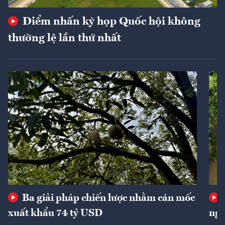
Điểm nhấn kỳ họp Quốc hội không
thường lệ lần thứ nhất
Ba giải pháp chiến lược nhằm cán mốc
xuất khẩu 74 tỷ USD
ngu