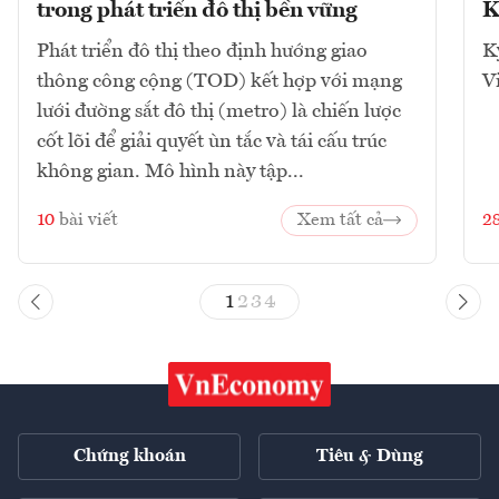
trong phát triển đô thị bền vững
K
Phát triển đô thị theo định hướng giao
K
thông công cộng (TOD) kết hợp với mạng
V
lưới đường sắt đô thị (metro) là chiến lược
cốt lõi để giải quyết ùn tắc và tái cấu trúc
không gian. Mô hình này tập...
10
bài viết
Xem tất cả
2
1
2
3
4
Chứng khoán
Tiêu & Dùng