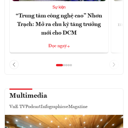
Sự kiện
“Trung tâm công nghệ cao” Nhơn
X
Trạch: Mở ra chu kỳ tăng trưởng
mạn
mới cho DCM
Đọc ngay
Multimedia
VnE TV
Podcast
Infographics
eMagazine