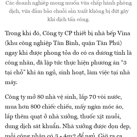
Các doanh nghiệp mong muốn vừa chấp hành phòng
dịch, vừa đảm bảo chuỗi sản xuất không bị đứt gãy
khi dịch tấn công.
Trong khi đó, Công ty CP thiết bị nhà bếp Vina
(khu công nghiệp Tân Bình, quận Tân Phú)
ngay khi được phong tỏa do có ca dương tính là
công nhân, đã lập tức thực hiện phương án “3
tại chỗ” khi ăn ngủ, sinh hoạt, làm việc tại nhà
máy.
Công ty mở 80 nhà vệ sinh, lắp 70 vòi nước,
mua hơn 800 chiếc chiếu, mấy ngàn móc áo,
lắp thêm quạt ở nhà xưởng, thuốc xịt muỗi,
dung dịch sát khuẩn. Nhà xưởng được dọn dẹp,
mỗi công nhân có 3 - 4m2 để ngủ. Giờ ra ca,