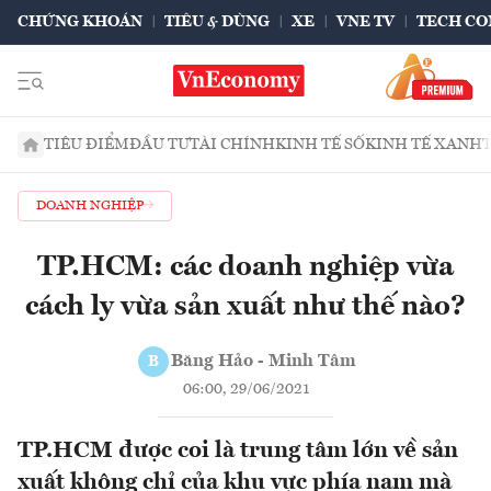
CHỨNG KHOÁN
TIÊU & DÙNG
XE
VNE TV
TECH CO
TIÊU ĐIỂM
ĐẦU TƯ
TÀI CHÍNH
KINH TẾ SỐ
KINH TẾ XANH
DOANH NGHIỆP
TP.HCM: các doanh nghiệp vừa
cách ly vừa sản xuất như thế nào?
Băng Hảo - Minh Tâm
B
06:00, 29/06/2021
TP.HCM được coi là trung tâm lớn về sản
xuất không chỉ của khu vực phía nam mà