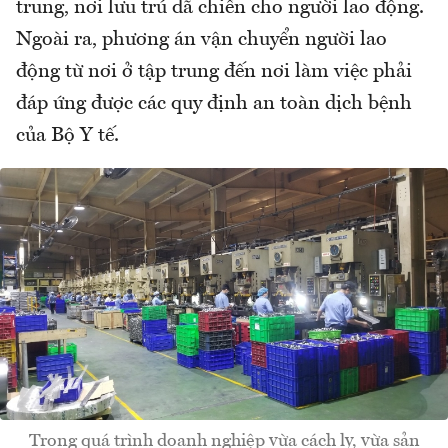
trung, nơi lưu trú dã chiến cho người lao động.
Ngoài ra, phương án vận chuyển người lao
động từ nơi ở tập trung đến nơi làm việc phải
đáp ứng được các quy định an toàn dịch bệnh
của Bộ Y tế.
Trong quá trình doanh nghiệp vừa cách ly, vừa sản