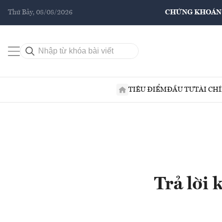
Thứ Bảy, 08/08/2026
CHỨNG KHOÁN
TIÊU ĐIỂM
ĐẦU TƯ
TÀI CH
Trả lời 