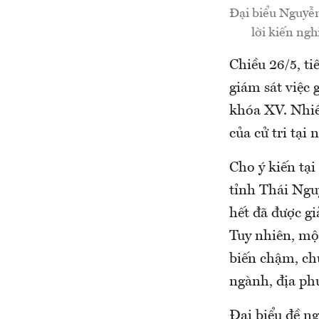
Đại biểu Nguyễn
lời kiến ngh
Chiều 26/5, ti
giám sát việc 
khóa XV. Nhiều
của cử tri tại
Cho ý kiến tạ
tỉnh Thái Nguy
hết đã được gi
Tuy nhiên, một
biến chậm, chư
ngành, địa ph
Đại biểu đề ng