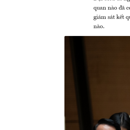
quan nào đã có 
giám sát kết q
nào.