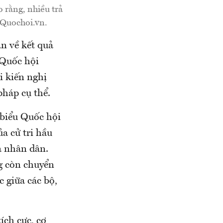
 rằng, nhiều trả
- Quochoi.vn.
ận về kết quả
, Quốc hội
i kiến nghị
pháp cụ thể.
 biểu Quốc hội
a cử tri hầu
à nhân dân.
ng còn chuyển
c giữa các bộ,
ích cực, cơ