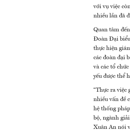
với vụ việc cò
nhiều lần đã đ
Quan tâm đến c
Đoàn Đại biểu
thực hiện giám
các đoàn đại b
và các tổ chức
yếu được thể h
“Thực ra việc 
nhiều vấn đề c
hệ thống pháp 
bộ, ngành giải
Xuân An nói và