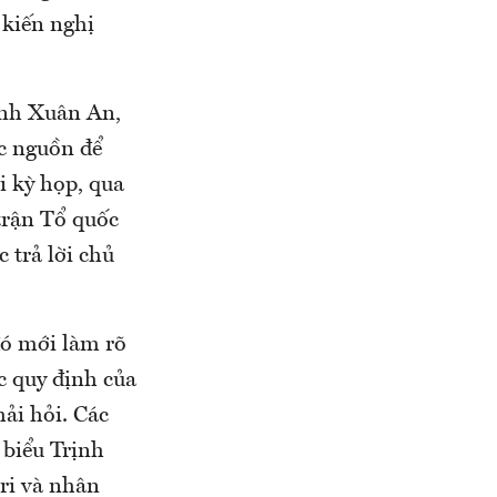
 kiến nghị
rịnh Xuân An,
c nguồn để
i kỳ họp, qua
 trận Tổ quốc
c trả lời chủ
 đó mới làm rõ
c quy định của
hải hỏi. Các
 biểu Trịnh
tri và nhân