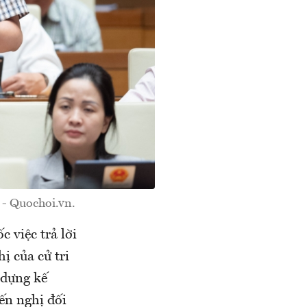
 - Quochoi.vn.
 việc trả lời
ị của cử tri
 dựng kế
ến nghị đối