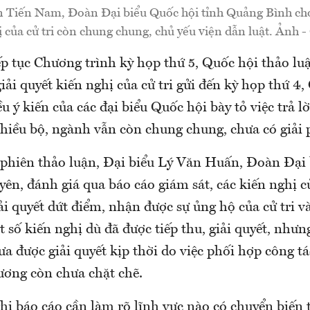
 Tiến Nam, Đoàn Đại biểu Quốc hội tỉnh Quảng Bình cho
ị của cử tri còn chung chung, chủ yếu viện dẫn luật. Ảnh 
ếp tục Chương trình kỳ họp thứ 5, Quốc hội thảo lu
giải quyết kiến nghị của cử tri gửi đến kỳ họp thứ 4
 ý kiến của các đại biểu Quốc hội bày tỏ việc trả lờ
 nhiều bộ, ngành vẫn còn chung chung, chưa có giải 
i phiên thảo luận, Đại biểu Lý Văn Huấn, Đoàn Đại
ên, đánh giá qua báo cáo giám sát, các kiến nghị củ
ải quyết dứt điểm, nhận được sự ủng hộ của cử tri v
 số kiến nghị dù đã được tiếp thu, giải quyết, như
a được giải quyết kịp thời do việc phối hợp công tá
ương còn chưa chặt chẽ.
hị báo cáo cần làm rõ lĩnh vực nào có chuyển biến t