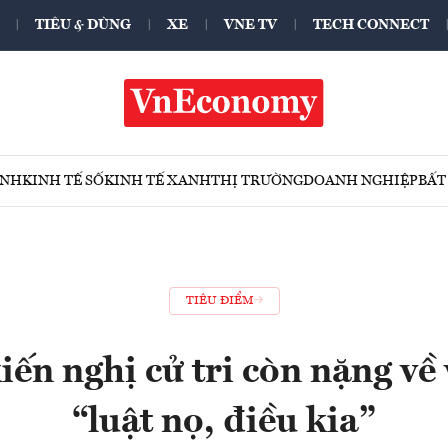
TIÊU & DÙNG
XE
VNE TV
TECH CONNECT
ÍNH
KINH TẾ SỐ
KINH TẾ XANH
THỊ TRƯỜNG
DOANH NGHIỆP
BẤT
TIÊU ĐIỂM
kiến nghị cử tri còn nặng về
“luật nọ, điều kia”