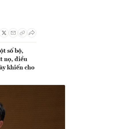
ột số bộ,
t nọ, điều
này khiến cho