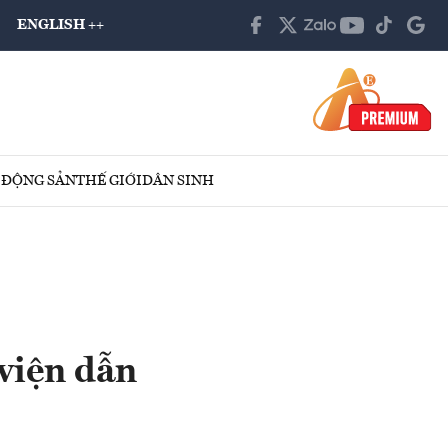
ENGLISH ++
 ĐỘNG SẢN
THẾ GIỚI
DÂN SINH
 viện dẫn