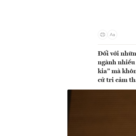
Đối với những
ngành nhiều 
kia” mà khôn
cử tri cảm t