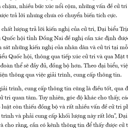
n chậm, nhiều bức xúc nổi cộm, những vấn đề cử tri
ược trả lời nhưng chưa có chuyển biến tích cực.
hất lượng trả lời kiến nghị của cử tri, Đại biểu T
 Quốc hội tỉnh Đồng Nai đề nghị cần xác định đượ
 sát những kiến nghị của nhân dân và cử tri tại mỗ
iểu Quốc hội, thông qua tiếp xúc cử tri và qua Mặt
 đoàn thể sẽ đầy đủ, đồng bộ hơn. Theo đại biểu, việ
iện thông qua việc giải trình, cung cấp thông tin.
giải trình, cung cấp thông tin cũng là điều tốt, qua
ử tri quan tâm. Tuy nhiên, góc độ khác cho thấy, cá
luật còn thiếu đồng bộ và rất nhiều vấn đề cử tri p
 trình và phải cung cấp khối lượng này rất lớn”, Đại
 cho rằng, cần có kênh thông tin để thấy được cử 