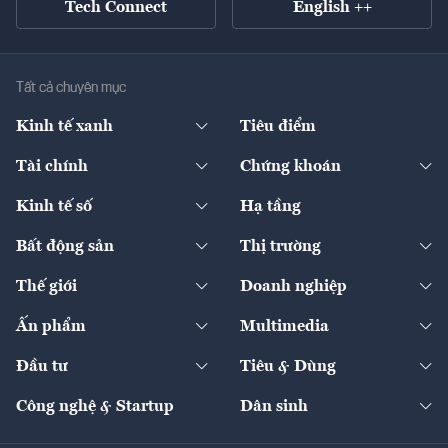
Tech Connect
English ++
Tất cả chuyên mục
Kinh tế xanh
Tiêu điểm
Chuyển động xanh
Tài chính
Chứng khoán
Pháp lý
Ngân hàng
Doanh nghiệp niêm yết
Kinh tế số
Hạ tầng
Thương hiệu xanh
Thị trường vốn
Thị trường
Sản phẩm - Thị trường
Bất động sản
Thị trường
Diễn đàn
Thuế
Đầu tư
Tài sản số
Chính sách
Xuất nhập khẩu
Thế giới
Doanh nghiệp
Bảo hiểm
Quốc tế
Dịch vụ số
Thị trường
Khung pháp lý
Kinh tế
Chuyển động
Ấn phẩm
Multimedia
Khung pháp lý
Start-up
Dự án
Công nghiệp
Chuyển động 24h
Đối thoại
The Guide
Video
Đầu tư
Tiêu & Dùng
Quản trị số
Cafe BĐS
Thị trường
Kinh doanh
Kết nối
Tạp chí kinh tế Việt Nam
eMagazine
Nhà đầu tư
Du lịch
Công nghệ & Startup
Dân sinh
Tư vấn
Nông sản
Doanh nhân
Tư vấn Tiêu & Dùng
Infographics
Hạ tầng
Sức khỏe
Khung pháp lý