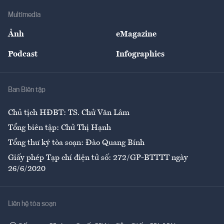
Doanh nghiệp
Địa phương
Thị trường
Bảo hiểm
Multimedia
Sự kiện
Nhân lực
Ảnh
eMagazine
Đẹp +
An sinh
Podcast
Infographics
Giải trí
Y tế
Nhà
Ban Biên tập
Ẩm thực
Chủ tịch HĐBT: TS. Chử Văn Lâm
Tổng biên tập: Chử Thị Hạnh
Tổng thư ký tòa soạn: Đào Quang Bính
Giấy phép Tạp chí điện tử số: 272/GP-BTTTT ngày
26/6/2020
Liên hệ tòa soạn