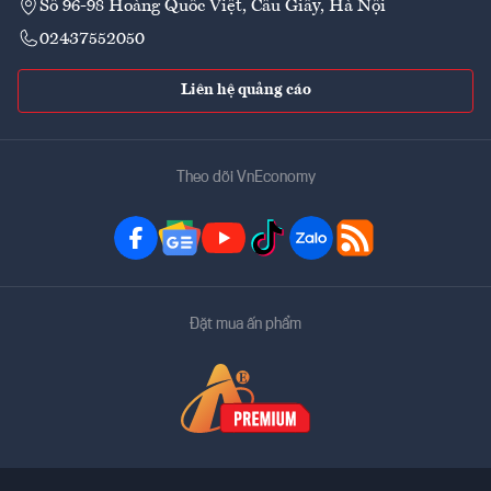
Số 96-98 Hoàng Quốc Việt, Cầu Giấy, Hà Nội
02437552050
Liên hệ quảng cáo
Theo dõi VnEconomy
Đặt mua ấn phẩm