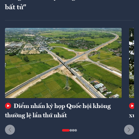
bất tử"
Điểm nhấn kỳ họp Quốc hội không
thường lệ lần thứ nhất
xuấ