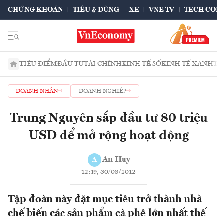
CHỨNG KHOÁN
TIÊU & DÙNG
XE
VNE TV
TECH CO
TIÊU ĐIỂM
ĐẦU TƯ
TÀI CHÍNH
KINH TẾ SỐ
KINH TẾ XANH
DOANH NHÂN
DOANH NGHIỆP
Trung Nguyên sắp đầu tư 80 triệu
USD để mở rộng hoạt động
An Huy
A
12:19, 30/08/2012
Tập đoàn này đặt mục tiêu trở thành nhà
chế biến các sản phẩm cà phê lớn nhất thế