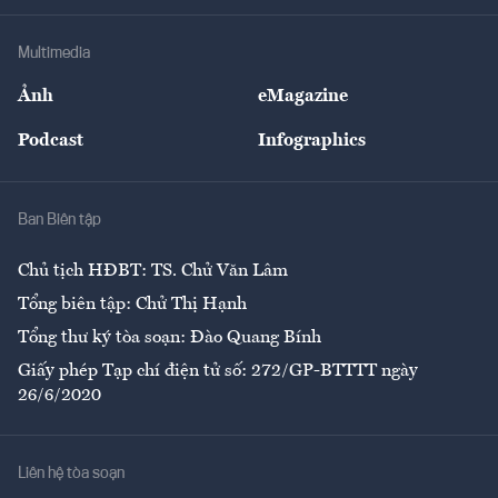
Khung pháp lý
Doanh nghiệp
Địa phương
Thị trường
Bảo hiểm
Multimedia
Sự kiện
Nhân lực
Ảnh
eMagazine
Đẹp +
An sinh
Podcast
Infographics
Giải trí
Y tế
Nhà
Ban Biên tập
Ẩm thực
Chủ tịch HĐBT: TS. Chử Văn Lâm
Tổng biên tập: Chử Thị Hạnh
Tổng thư ký tòa soạn: Đào Quang Bính
Giấy phép Tạp chí điện tử số: 272/GP-BTTTT ngày
26/6/2020
Liên hệ tòa soạn