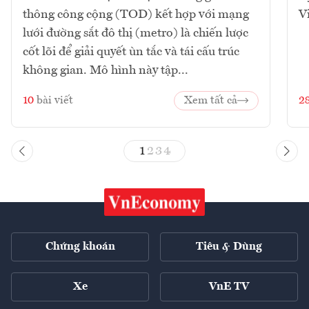
thông công cộng (TOD) kết hợp với mạng
V
lưới đường sắt đô thị (metro) là chiến lược
cốt lõi để giải quyết ùn tắc và tái cấu trúc
không gian. Mô hình này tập...
10
bài viết
Xem tất cả
2
1
2
3
4
Chứng khoán
Tiêu & Dùng
Xe
VnE TV