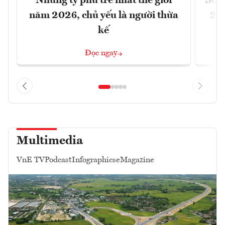
Những tỷ phú trẻ nhất thế giới
Số n
năm 2026, chủ yếu là người thừa
26%
kế
Đọc ngay
Multimedia
VnE TV
Podcast
Infographics
eMagazine