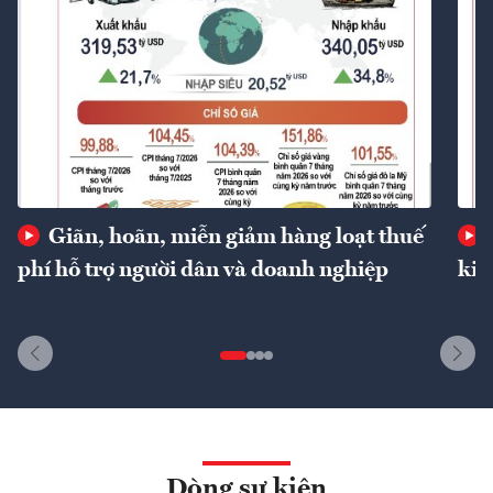
Giãn, hoãn, miễn giảm hàng loạt thuế
phí hỗ trợ người dân và doanh nghiệp
kin
Dòng sự kiện