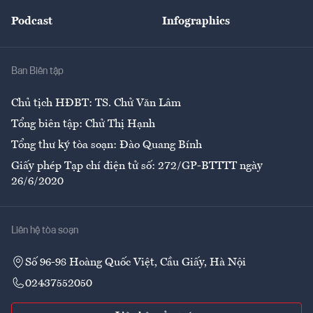
Đẹp +
An sinh
Podcast
Infographics
Giải trí
Y tế
Nhà
Ban Biên tập
Ẩm thực
Chủ tịch HĐBT: TS. Chử Văn Lâm
Tổng biên tập: Chử Thị Hạnh
Tổng thư ký tòa soạn: Đào Quang Bính
Giấy phép Tạp chí điện tử số: 272/GP-BTTTT ngày
26/6/2020
Liên hệ tòa soạn
Số 96-98 Hoàng Quốc Việt, Cầu Giấy, Hà Nội
02437552050