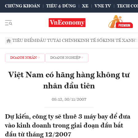
CHỨNG KHOÁN
TIÊU & DÙNG
XE
VNE TV
TECH CO
TIÊU ĐIỂM
ĐẦU TƯ
TÀI CHÍNH
KINH TẾ SỐ
KINH TẾ XANH
DOANH NHÂN
DOANH NGHIỆP
Việt Nam có hãng hàng không tư
nhân đầu tiên
08:12, 30/11/2007
Dự kiến, công ty sẽ thuê 3 máy bay để đưa
vào kinh doanh trong giai đoạn đầu bắt
đầu từ tháng 12/2007