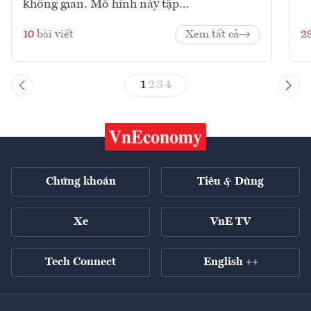
không gian. Mô hình này tập...
10
bài viết
Xem tất cả
2
1
2
3
4
Chứng khoán
Tiêu & Dùng
Xe
VnE TV
Tech Connect
English ++