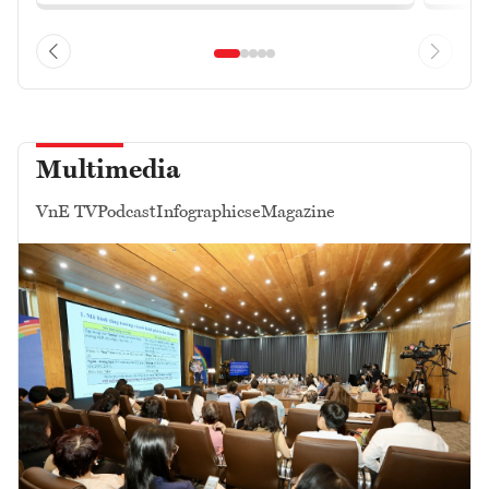
Multimedia
VnE TV
Podcast
Infographics
eMagazine