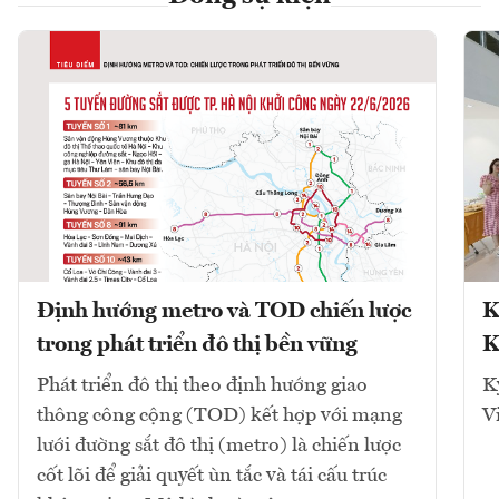
Định hướng metro và TOD chiến lược
K
trong phát triển đô thị bền vững
K
Phát triển đô thị theo định hướng giao
K
thông công cộng (TOD) kết hợp với mạng
V
lưới đường sắt đô thị (metro) là chiến lược
cốt lõi để giải quyết ùn tắc và tái cấu trúc