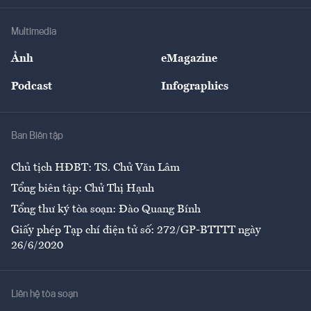
Khung pháp lý
Doanh nghiệp
Địa phương
Thị trường
Bảo hiểm
Multimedia
Sự kiện
Nhân lực
Ảnh
eMagazine
Đẹp +
An sinh
Podcast
Infographics
Giải trí
Y tế
Nhà
Ban Biên tập
Ẩm thực
Chủ tịch HĐBT: TS. Chử Văn Lâm
Tổng biên tập: Chử Thị Hạnh
Tổng thư ký tòa soạn: Đào Quang Bính
Giấy phép Tạp chí điện tử số: 272/GP-BTTTT ngày
26/6/2020
Liên hệ tòa soạn