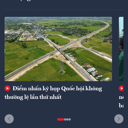
Điểm nhấn kỳ họp Quốc hội không
thường lệ lần thứ nhất
nôn
bất