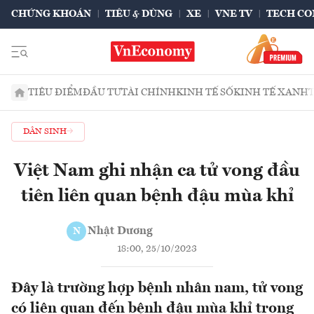
CHỨNG KHOÁN
TIÊU & DÙNG
XE
VNE TV
TECH CO
TIÊU ĐIỂM
ĐẦU TƯ
TÀI CHÍNH
KINH TẾ SỐ
KINH TẾ XANH
DÂN SINH
Việt Nam ghi nhận ca tử vong đầu
tiên liên quan bệnh đậu mùa khỉ
Nhật Dương
N
18:00, 25/10/2023
Đây là trường hợp bệnh nhân nam, tử vong
có liên quan đến bệnh đậu mùa khỉ trong