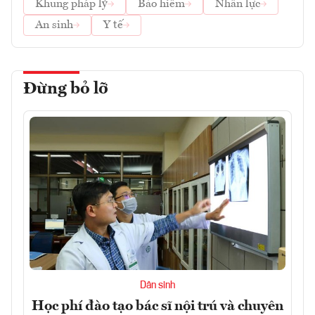
Khung pháp lý
Bảo hiểm
Nhân lực
An sinh
Y tế
Đừng bỏ lỡ
Dân sinh
Học phí đào tạo bác sĩ nội trú và chuyên