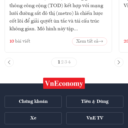
thông công cộng (TOD) kết hợp với mạng
V
lưới đường sắt đô thị (metro) là chiến lược
cốt lõi để giải quyết ùn tắc và tái cấu trúc
không gian. Mô hình này tập...
10
bài viết
Xem tất cả
2
1
2
3
4
Chứng khoán
Tiêu & Dùng
Xe
VnE TV