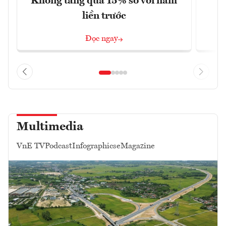
Không tăng quá 15% so với năm
liền trước
Đọc ngay
Multimedia
VnE TV
Podcast
Infographics
eMagazine