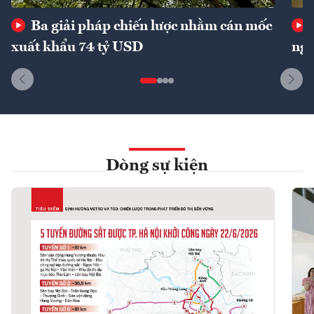
Ba giải pháp chiến lược nhằm cán mốc
xuất khẩu 74 tỷ USD
ngu
Dòng sự kiện