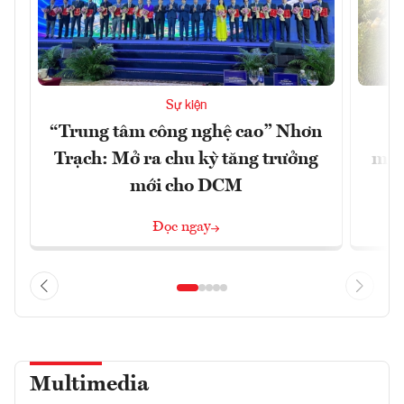
Sự kiện
“Trung tâm công nghệ cao” Nhơn
X
Trạch: Mở ra chu kỳ tăng trưởng
mạn
mới cho DCM
Đọc ngay
Multimedia