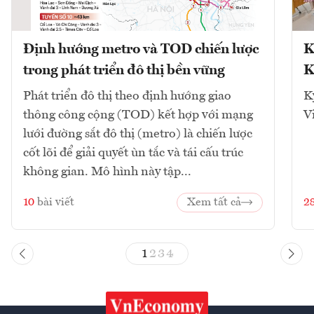
Định hướng metro và TOD chiến lược
K
trong phát triển đô thị bền vững
K
Phát triển đô thị theo định hướng giao
K
thông công cộng (TOD) kết hợp với mạng
V
lưới đường sắt đô thị (metro) là chiến lược
cốt lõi để giải quyết ùn tắc và tái cấu trúc
không gian. Mô hình này tập...
10
bài viết
Xem tất cả
2
1
2
3
4