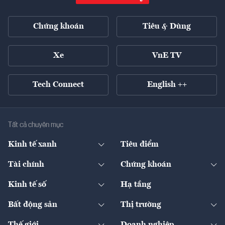
Chứng khoán
Tiêu & Dùng
Xe
VnE TV
Tech Connect
English ++
Tất cả chuyên mục
Kinh tế xanh
Tiêu điểm
Chuyển động xanh
Tài chính
Chứng khoán
Pháp lý
Ngân hàng
Doanh nghiệp niêm yết
Kinh tế số
Hạ tầng
Thương hiệu xanh
Thị trường vốn
Thị trường
Sản phẩm - Thị trường
Bất động sản
Thị trường
Diễn đàn
Thuế
Đầu tư
Tài sản số
Chính sách
Xuất nhập khẩu