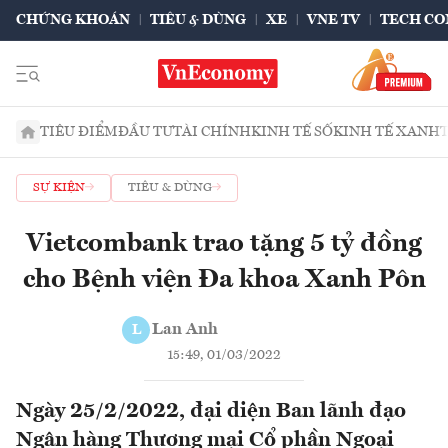
CHỨNG KHOÁN
TIÊU & DÙNG
XE
VNE TV
TECH CO
TIÊU ĐIỂM
ĐẦU TƯ
TÀI CHÍNH
KINH TẾ SỐ
KINH TẾ XANH
SỰ KIỆN
TIÊU & DÙNG
Vietcombank trao tặng 5 tỷ đồng
cho Bệnh viện Đa khoa Xanh Pôn
Lan Anh
L
15:49, 01/03/2022
Ngày 25/2/2022, đại diện Ban lãnh đạo
Ngân hàng Thương mại Cổ phần Ngoại