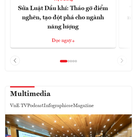
Sửa Luật Dầu khí: Tháo gỡ điểm
"H
nghẽn, tạo đột phá cho ngành
nhì
năng lượng
Đọc ngay
Multimedia
VnE TV
Podcast
Infographics
eMagazine