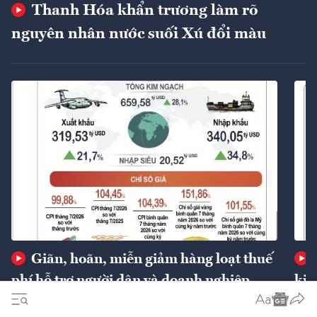
Thanh Hóa khẩn trương làm rõ
nguyên nhân nước suối Xú đổi màu
Giãn, hoãn, miễn giảm hàng loạt thuế
phí hỗ trợ người dân và doanh nghiệp
kin