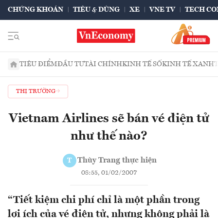
CHỨNG KHOÁN
TIÊU & DÙNG
XE
VNE TV
TECH CO
TIÊU ĐIỂM
ĐẦU TƯ
TÀI CHÍNH
KINH TẾ SỐ
KINH TẾ XANH
THỊ TRƯỜNG
Vietnam Airlines sẽ bán vé điện tử
như thế nào?
Thùy Trang thực hiện
T
08:55, 01/02/2007
“Tiết kiệm chi phí chỉ là một phần trong
lợi ích của vé điện tử, nhưng không phải là