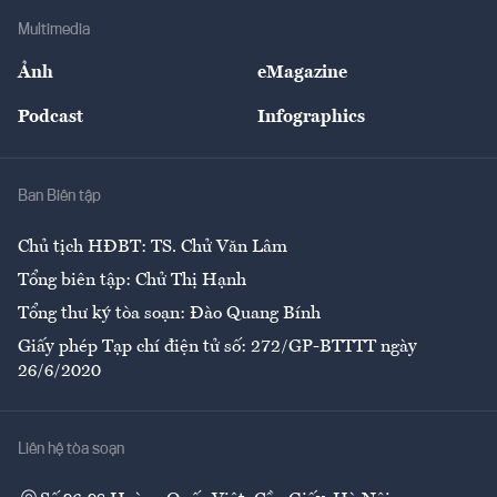
Doanh nghiệp
Địa phương
Thị trường
Bảo hiểm
Multimedia
Sự kiện
Nhân lực
Ảnh
eMagazine
Đẹp +
An sinh
Podcast
Infographics
Giải trí
Y tế
Nhà
Ban Biên tập
Ẩm thực
Chủ tịch HĐBT: TS. Chử Văn Lâm
Tổng biên tập: Chử Thị Hạnh
Tổng thư ký tòa soạn: Đào Quang Bính
Giấy phép Tạp chí điện tử số: 272/GP-BTTTT ngày
26/6/2020
Liên hệ tòa soạn