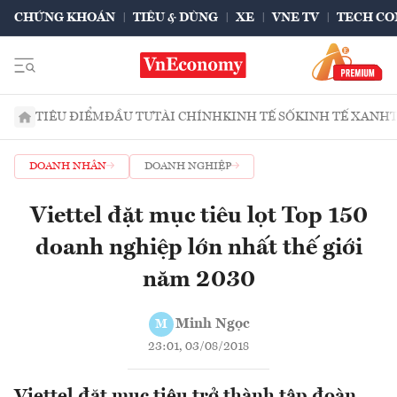
CHỨNG KHOÁN
TIÊU & DÙNG
XE
VNE TV
TECH CO
TIÊU ĐIỂM
ĐẦU TƯ
TÀI CHÍNH
KINH TẾ SỐ
KINH TẾ XANH
DOANH NHÂN
DOANH NGHIỆP
Viettel đặt mục tiêu lọt Top 150
doanh nghiệp lớn nhất thế giới
năm 2030
Minh Ngọc
M
23:01, 03/08/2018
Viettel đặt mục tiêu trở thành tập đoàn