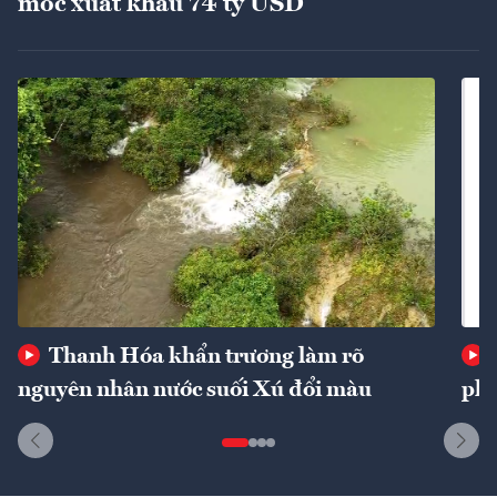
mốc xuất khẩu 74 tỷ USD
Thanh Hóa khẩn trương làm rõ
nguyên nhân nước suối Xú đổi màu
phí