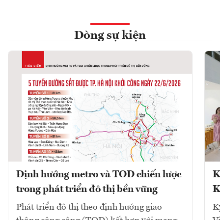
Dòng sự kiện
Định hướng metro và TOD chiến lược
K
trong phát triển đô thị bền vững
K
Phát triển đô thị theo định hướng giao
K