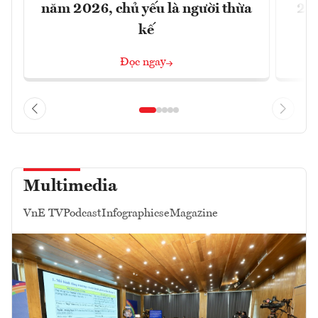
năm 2026, chủ yếu là người thừa
26%
kế
Đọc ngay
Multimedia
VnE TV
Podcast
Infographics
eMagazine