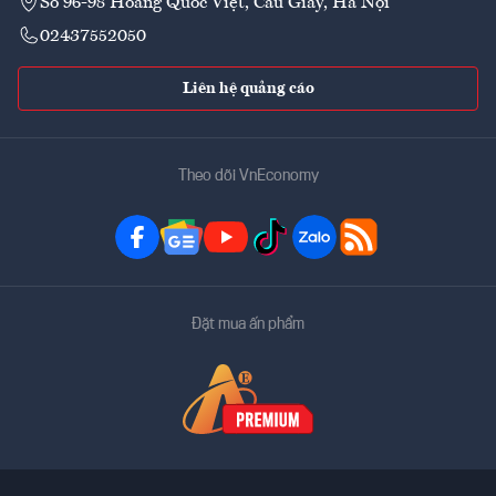
Số 96-98 Hoàng Quốc Việt, Cầu Giấy, Hà Nội
02437552050
Liên hệ quảng cáo
Theo dõi VnEconomy
Đặt mua ấn phẩm