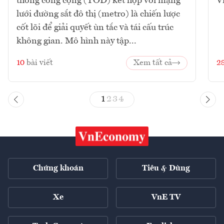
thông công cộng (TOD) kết hợp với mạng
V
lưới đường sắt đô thị (metro) là chiến lược
cốt lõi để giải quyết ùn tắc và tái cấu trúc
không gian. Mô hình này tập...
10
bài viết
Xem tất cả
2
1
2
3
4
Chứng khoán
Tiêu & Dùng
Xe
VnE TV