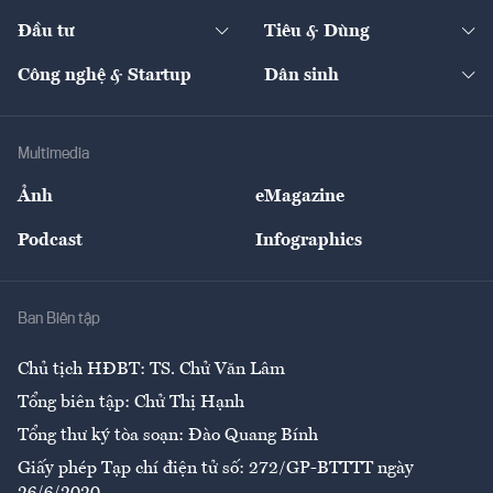
Dự án
Công nghiệp
Chuyển động 24h
Đối thoại
The Guide
Video
Đầu tư
Tiêu & Dùng
Quản trị số
Cafe BĐS
Thị trường
Kinh doanh
Kết nối
Tạp chí kinh tế Việt Nam
eMagazine
Nhà đầu tư
Du lịch
Công nghệ & Startup
Dân sinh
Tư vấn
Nông sản
Doanh nhân
Tư vấn Tiêu & Dùng
Infographics
Hạ tầng
Sức khỏe
Khung pháp lý
Doanh nghiệp
Địa phương
Thị trường
Bảo hiểm
Multimedia
Sự kiện
Nhân lực
Ảnh
eMagazine
Đẹp +
An sinh
Podcast
Infographics
Giải trí
Y tế
Nhà
Ban Biên tập
Ẩm thực
Chủ tịch HĐBT: TS. Chử Văn Lâm
Tổng biên tập: Chử Thị Hạnh
Tổng thư ký tòa soạn: Đào Quang Bính
Giấy phép Tạp chí điện tử số: 272/GP-BTTTT ngày
26/6/2020