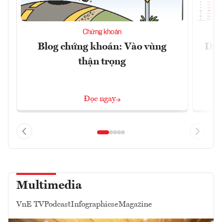
Chứng khoán
Blog chứng khoán: Vào vùng
Dự 
thận trọng
t
Đọc ngay
Multimedia
VnE TV
Podcast
Infographics
eMagazine