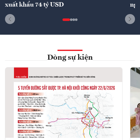
xuất khẩu 74 tỷ USD
ngu
Dòng sự kiện