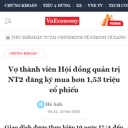
CHỨNG KHOÁN
TIÊU & DÙNG
XE
VNE TV
TECH CO
TIÊU ĐIỂM
ĐẦU TƯ
TÀI CHÍNH
KINH TẾ SỐ
KINH TẾ XANH
CHỨNG KHOÁN
Vợ thành viên Hội đồng quản trị
NT2 đăng ký mua hơn 1,53 triệu
cổ phiếu
Hà Anh
H
08:52, 18/04/2025
Giao dịch được thực hiện từ ngày 17/4 đến