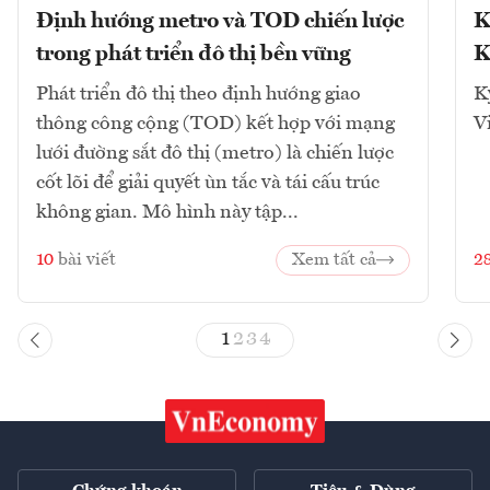
Định hướng metro và TOD chiến lược
K
trong phát triển đô thị bền vững
K
Phát triển đô thị theo định hướng giao
K
thông công cộng (TOD) kết hợp với mạng
V
lưới đường sắt đô thị (metro) là chiến lược
cốt lõi để giải quyết ùn tắc và tái cấu trúc
không gian. Mô hình này tập...
10
bài viết
Xem tất cả
2
1
2
3
4