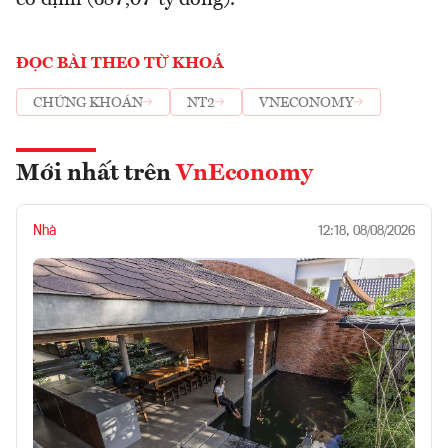
cổ định (687,07 tỷ đồng).
ĐỌC BÀI THEO TỪ KHOÁ
CHỨNG KHOÁN
NT2
VNECONOMY
Mới nhất trên
VnEconomy
Nhà
12:18, 08/08/2026