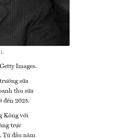
1.
Getty Images.
 trường sữa
oanh thu sữa
9 đến 2025.
g Kông với
àng trực
s. Từ đầu năm