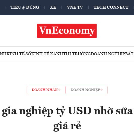
TIÊU & DÙNG
XE
VNE TV
TECH CONNECT
ÍNH
KINH TẾ SỐ
KINH TẾ XANH
THỊ TRƯỜNG
DOANH NGHIỆP
BẤT
DOANH NHÂN
DOANH NGHIỆP
 gia nghiệp tỷ USD nhờ sữa
giá rẻ