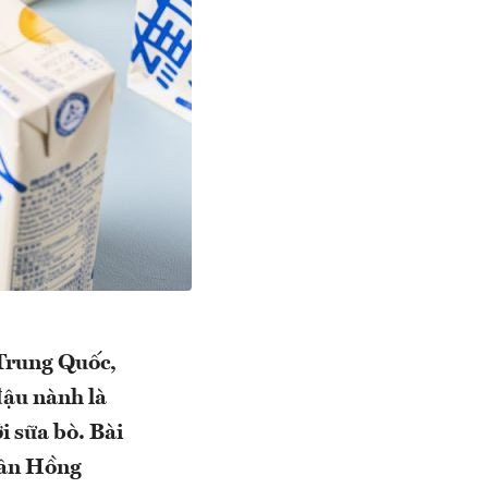
 Trung Quốc,
đậu nành là
 sữa bò. Bài
hân Hồng