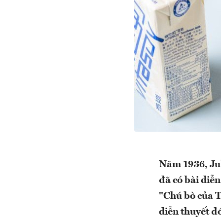
Năm 1936, Jul
đã có bài diễ
"Chú bò của T
diễn thuyết đ