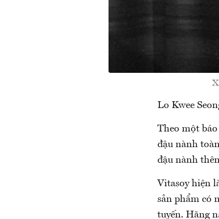
X
Lo Kwee Seong
Theo một báo 
đậu nành toàn
đậu nành thêm
Vitasoy hiện 
sản phẩm có mặ
tuyến. Hãng n