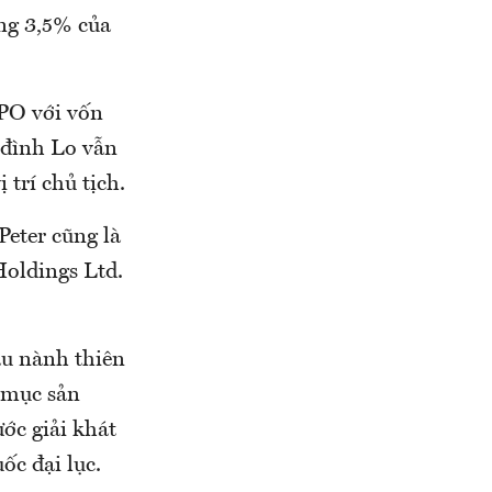
ăng 3,5% của
PO với vốn
 đình Lo vẫn
 trí chủ tịch.
Peter cũng là
Holdings Ltd.
ậu nành thiên
h mục sản
ước giải khát
c đại lục.