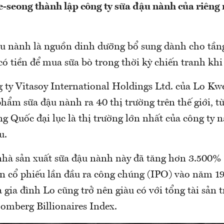
-seong thành lập công ty sữa đậu nành của riêng
u nành là nguồn dinh dưỡng bổ sung dành cho tầng
ó tiền để mua sữa bò trong thời kỳ chiến tranh khi
g ty Vitasoy International Holdings Ltd. của Lo Kw
hẩm sữa đậu nành ra 40 thị trường trên thế giới, t
ng Quốc đại lục là thị trường lớn nhất của công ty 
u.
nhà sản xuất sữa đậu nành này đã tăng hơn 3.500% 
án cổ phiếu lần đầu ra công chúng (IPO) vào năm 19
 gia đình Lo cũng trở nên giàu có với tổng tài sản trị
omberg Billionaires Index.