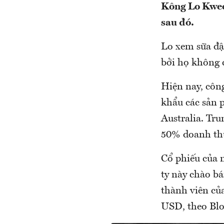
Kông Lo Kwee
sau đó.
Lo xem sữa đậ
bởi họ không c
Hiện nay, côn
khẩu các sản p
Australia. Tru
50% doanh th
Cổ phiếu của 
ty này chào b
thành viên của
USD, theo Blo