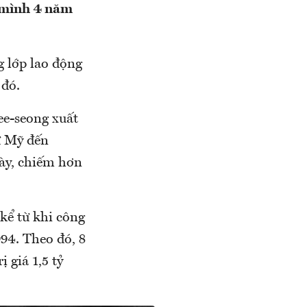
 mình 4 năm
 lớp lao động
 đó.
ee-seong xuất
ừ Mỹ đến
này, chiếm hơn
kể từ khi công
94. Theo đó, 8
 giá 1,5 tỷ