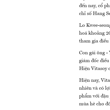
đến nay, cổ ph
chỉ số Hang Se
Lo Kwee-seong
hoá khoảng 20
tham gia điều 
Con gái ông - 
giám đốc điều
Hiện Vitasoy 
Hiện nay, Vita
nhiên và có l
phẩm với đậu p
mùa hè cho đố