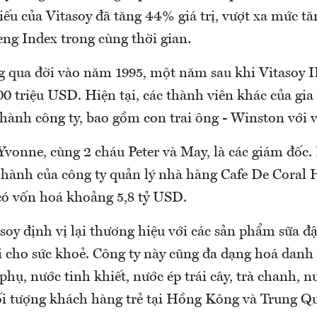
iếu của Vitasoy đã tăng 44% giá trị, vượt xa mức t
ng Index trong cùng thời gian.
 qua đời vào năm 1995, một năm sau khi Vitasoy I
0 triệu USD. Hiện tại, các thành viên khác của gia
hành công ty, bao gồm con trai ông - Winston với vị
Yvonne, cùng 2 cháu Peter và May, là các giám đốc. 
 hành của công ty quản lý nhà hàng Cafe De Coral 
có vốn hoá khoảng 5,8 tỷ USD.
soy định vị lại thương hiệu với các sản phẩm sữa đ
ợi cho sức khoẻ. Công ty này cũng đa dạng hoá dan
hụ, nước tinh khiết, nước ép trái cây, trà chanh, n
i tượng khách hàng trẻ tại Hồng Kông và Trung Quố