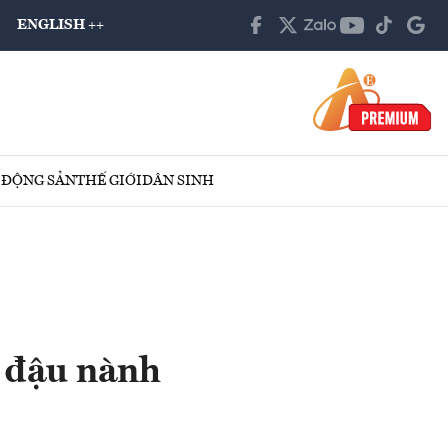
ENGLISH ++
 ĐỘNG SẢN
THẾ GIỚI
DÂN SINH
 đậu nành