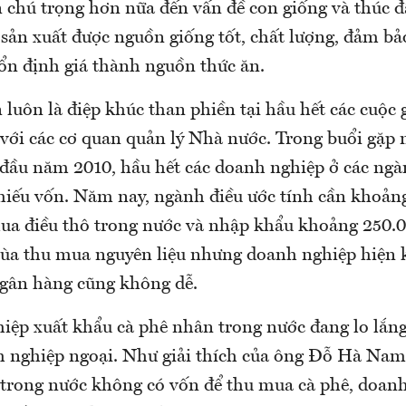
 chú trọng hơn nữa đến vấn đề con giống và thúc đ
 sản xuất được nguồn giống tốt, chất lượng, đảm bả
 ổn định giá thành nguồn thức ăn.
 luôn là điệp khúc than phiền tại hầu hết các cuộc 
với các cơ quan quản lý Nhà nước. Trong buổi gặp 
ầu năm 2010, hầu hết các doanh nghiệp ở các ngà
thiếu vốn. Năm nay, ngành điều ước tính cần khoảng
ua điều thô trong nước và nhập khẩu khoảng 250.0
ùa thu mua nguyên liệu nhưng doanh nghiệp hiện k
gân hàng cũng không dễ.
iệp xuất khẩu cà phê nhân trong nước đang lo lắng
h nghiệp ngoại. Như giải thích của ông Đỗ Hà Nam,
trong nước không có vốn để thu mua cà phê, doan