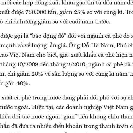
 mới các hợp đồng xuất khẩu gạo thì từ đầu năm đế
uất được 750.000 tấn, giảm 25% so với cùng kì. Tr
có chiều hướng giảm so với cuối năm trước.
được gọi là “báo động đỏ” đối với ngành cà phê do
 mạnh cả về lượng lẫn giá. Ông Đỗ Hà Nam, Phó c
 cao Việt Nam cho biết, giá xuất khẩu cà phê hiện 
 tháng 10/2009 đến tháng 2/2010, ngành cà phê đã 
ân, chỉ giảm 20% về sản lượng so với cùng kì năm 
đến gần 40%.
xuất cà phê trong nước đang phải đối phó với sự ch
nước ngoài. Hiện tại, các doanh nghiệp Việt Nam 
iều đối tác nước ngoài “găm” tiền không chịu than
hẩu đã đưa ra nhiều điều khoản trong thanh toán c