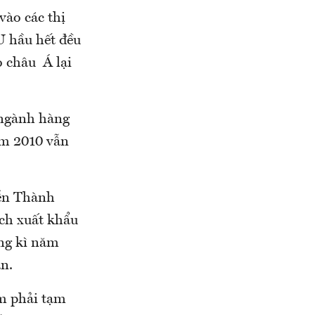
vào các thị
U hầu hết đều
o châu Á lại
 ngành hàng
ăm 2010 vẫn
yễn Thành
ạch xuất khẩu
ùng kì năm
n.
m phải tạm