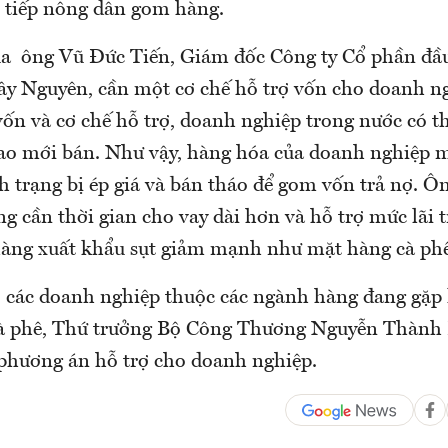
c tiếp nông dân gom hàng.
ủa ông Vũ Đức Tiến, Giám đốc Công ty Cổ phần đầu
ây Nguyên, cần một cơ chế hỗ trợ vốn cho doanh n
vốn và cơ chế hỗ trợ, doanh nghiệp trong nước có t
cao mới bán. Như vậy, hàng hóa của doanh nghiệp m
h trạng bị ép giá và bán tháo để gom vốn trả nợ. Ô
g cần thời gian cho vay dài hơn và hỗ trợ mức lãi
 hàng xuất khẩu sụt giảm mạnh như mặt hàng cà phê
 các doanh nghiệp thuộc các ngành hàng đang gặp
cà phê, Thứ trưởng Bộ Công Thương Nguyễn Thành 
 phương án hỗ trợ cho doanh nghiệp.