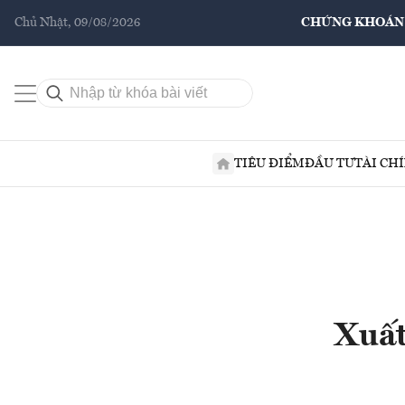
Chủ Nhật, 09/08/2026
CHỨNG KHOÁN
TIÊU ĐIỂM
ĐẦU TƯ
TÀI CH
Xuất