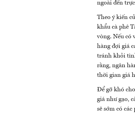
ngoài đến trự
Theo ý kiến c
khẩu cà phê T
vòng. Nếu có 
hàng đợi giá 
tránh khỏi tìn
rằng, ngân hàn
thời gian giá
Để gỡ khó cho
giá như gạo, 
sẽ sớm có các