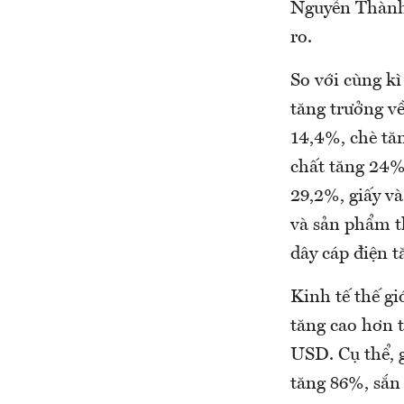
Nguyễn Thành 
ro.
So với cùng k
tăng trưởng v
14,4%, chè tă
chất tăng 24%
29,2%, giấy và
và sản phẩm th
dây cáp điện t
Kinh tế thế g
tăng cao hơn 
USD. Cụ thể, g
tăng 86%, sắn