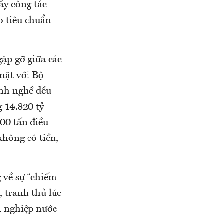
ẩy công tác
o tiêu chuẩn
gặp gỡ giữa các
mặt với Bộ
nh nghề đều
 14.820 tỷ
00 tấn điều
hông có tiền,
 về sự “chiếm
 tranh thủ lúc
h nghiệp nước