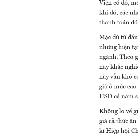
Viện cớ đó, m
khi đó, các nh
thanh toán đó
Mặc dù từ đầu
nhưng hiện tại
ngành. Theo gi
nay khắc nghi
này vẫn khó c
giữ ở mức cao
USD cả năm sẽ
Không lo về gi
giá cả thức ă
kí Hiệp hội C