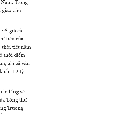
t Nam. Trong
i giao đâu
 về giá cả
hỉ tiêu của
 thời tiết năm
ở thời điểm
m, giá cả vẫn
khẩu 1,2 tỷ
i lo lắng về
của Tổng thư
ông Trương