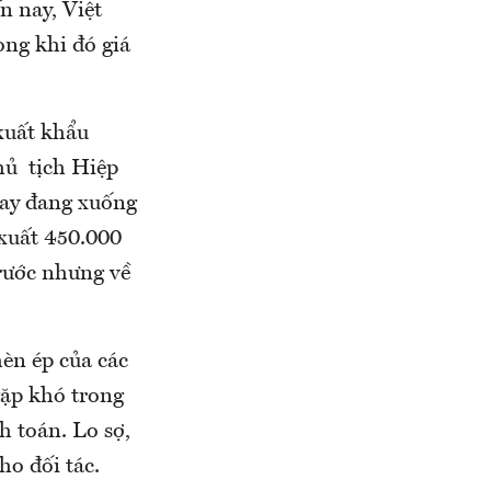
n nay, Việt
ong khi đó giá
 xuất khẩu
hủ tịch Hiệp
nay đang xuống
xuất 450.000
trước nhưng về
èn ép của các
gặp khó trong
h toán. Lo sợ,
ho đối tác.