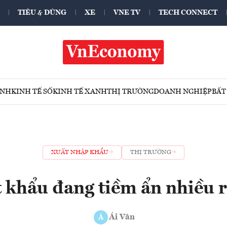
TIÊU & DÙNG
XE
VNE TV
TECH CONNECT
ÍNH
KINH TẾ SỐ
KINH TẾ XANH
THỊ TRƯỜNG
DOANH NGHIỆP
BẤT
XUẤT NHẬP KHẨU
THỊ TRƯỜNG
 khẩu đang tiềm ẩn nhiều r
Ái Vân
Á