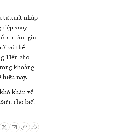
 tư xuất nhập
ghiệp xoay
hể an tâm giữ
ới có thể
ng Tiến cho
 trong khoảng
 hiện nay.
 khó khăn về
Biên cho biết