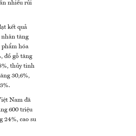
ẩn nhiều rủi
ạt kết quả
u nhân tăng
ản phẩm hóa
, đồ gỗ tăng
8%, thủy tinh
tăng 30,6%,
,3%.
 Việt Nam đã
ng 600 triệu
ng 24%, cao su