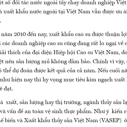
ột số đối tác nước ngoài tẩy chay doanh nghiệp Việ
à xuất khẩu nước ngoài tại Việt Nam vẫn được ưu á
.
 năm 2010 đến nay, xuất khẩu cao su được thuận lợi
 các doanh nghiệp cao su cũng đang rất lo ngại về c
ải thích của đại diện Hiệp hội Cao su Việt Nam, do
ệt nên sản lượng mủ không đảm bảo. Chính vì vậy, 
ó thể dự đoán được kết quả của cả năm. Nếu cuối nă
 như hiện nay thì hy vọng mục tiêu kim ngạch xuất 
 đạt.
á xuất, sản lượng hay thị trường, ngành thủy sản lạ
n và vấn đề an toàn vệ sinh thực phẩm. Như ý kiến 
hế biến và Xuất khẩu thủy sản Việt Nam (VASEP) 