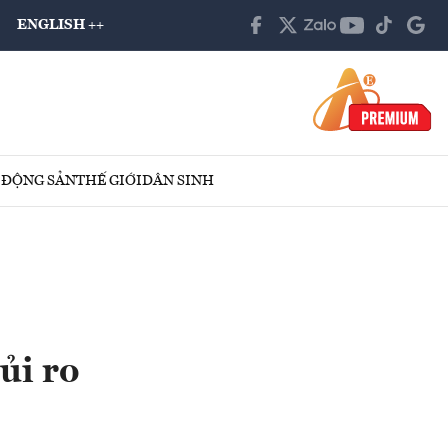
ENGLISH ++
 ĐỘNG SẢN
THẾ GIỚI
DÂN SINH
ủi ro