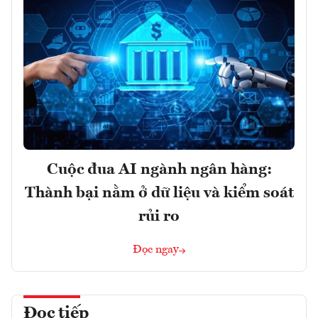
Cuộc đua AI ngành ngân hàng:
Thành bại nằm ở dữ liệu và kiểm soát
rủi ro
Đọc ngay
Đọc tiếp