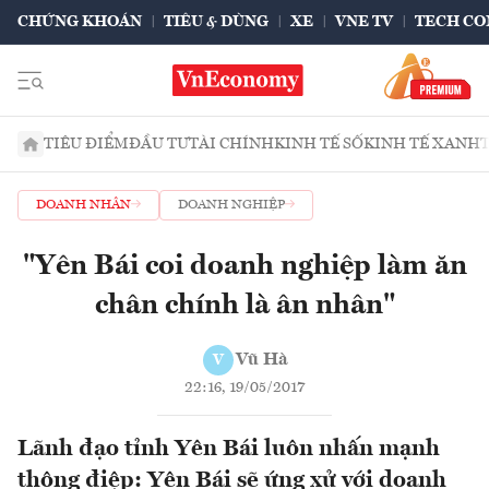
CHỨNG KHOÁN
TIÊU & DÙNG
XE
VNE TV
TECH CO
TIÊU ĐIỂM
ĐẦU TƯ
TÀI CHÍNH
KINH TẾ SỐ
KINH TẾ XANH
DOANH NHÂN
DOANH NGHIỆP
"Yên Bái coi doanh nghiệp làm ăn
chân chính là ân nhân"
Vũ Hà
V
22:16, 19/05/2017
Lãnh đạo tỉnh Yên Bái luôn nhấn mạnh
thông điệp: Yên Bái sẽ ứng xử với doanh