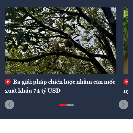
Ba giải pháp chiến lược nhằm cán mốc
xuất khẩu 74 tỷ USD
ngu