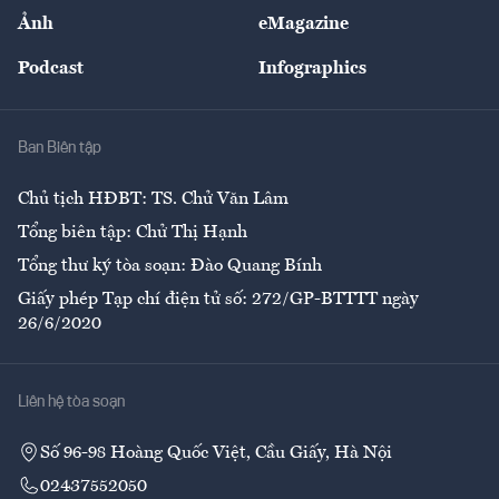
Sự kiện
Nhân lực
Ảnh
eMagazine
Đẹp +
An sinh
Podcast
Infographics
Giải trí
Y tế
Nhà
Ban Biên tập
Ẩm thực
Chủ tịch HĐBT: TS. Chử Văn Lâm
Tổng biên tập: Chử Thị Hạnh
Tổng thư ký tòa soạn: Đào Quang Bính
Giấy phép Tạp chí điện tử số: 272/GP-BTTTT ngày
26/6/2020
Liên hệ tòa soạn
Số 96-98 Hoàng Quốc Việt, Cầu Giấy, Hà Nội
02437552050