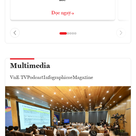
Đọc ngay
Multimedia
VnE TV
Podcast
Infographics
eMagazine