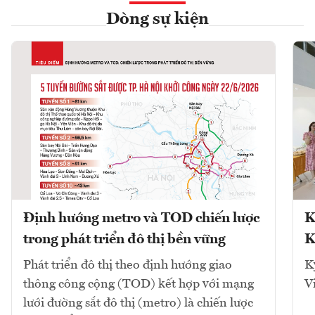
Dòng sự kiện
Định hướng metro và TOD chiến lược
K
trong phát triển đô thị bền vững
K
Phát triển đô thị theo định hướng giao
K
thông công cộng (TOD) kết hợp với mạng
V
lưới đường sắt đô thị (metro) là chiến lược