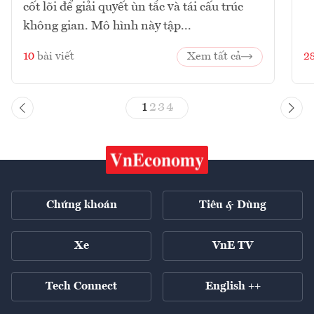
cốt lõi để giải quyết ùn tắc và tái cấu trúc
không gian. Mô hình này tập...
10
bài viết
Xem tất cả
2
1
2
3
4
Chứng khoán
Tiêu & Dùng
Xe
VnE TV
Tech Connect
English ++