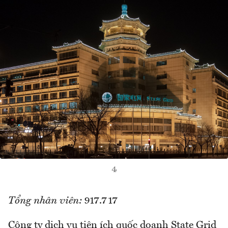
4
Tổng nhân viên:
917.717
Công ty dịch vụ tiện ích quốc doanh State Grid