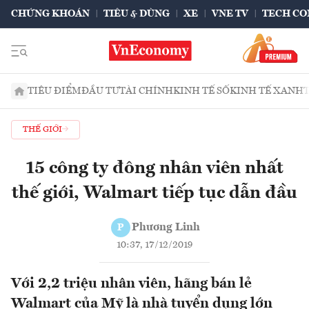
CHỨNG KHOÁN
TIÊU & DÙNG
XE
VNE TV
TECH CO
TIÊU ĐIỂM
ĐẦU TƯ
TÀI CHÍNH
KINH TẾ SỐ
KINH TẾ XANH
THẾ GIỚI
15 công ty đông nhân viên nhất
thế giới, Walmart tiếp tục dẫn đầu
Phương Linh
P
10:37, 17/12/2019
Với 2,2 triệu nhân viên, hãng bán lẻ
Walmart của Mỹ là nhà tuyển dụng lớn