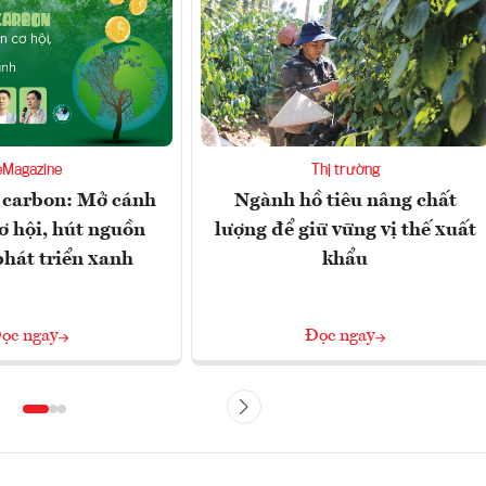
eMagazine
Thị trường
 carbon: Mở cánh
Ngành hồ tiêu nâng chất
ơ hội, hút nguồn
lượng để giữ vững vị thế xuất
phát triển xanh
khẩu
ọc ngay
Đọc ngay