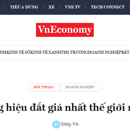
TIÊU & DÙNG
XE
VNE TV
TECH CONNECT
ÍNH
KINH TẾ SỐ
KINH TẾ XANH
THỊ TRƯỜNG
DOANH NGHIỆP
BẤT
ĐỐI THOẠI
DOANH NGHIỆP
 hiệu đắt giá nhất thế giớ
Diệp Vũ
D