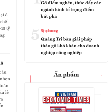
Gỡ điểm nghẽn, thúc đẩy các
ngành kinh tế trọng điểm
ại 3-
bứt phá
 chế
-15 tỷ
5
Địa phương
ồng
Quảng Trị bàn giải pháp
tháo gỡ khó khăn cho doanh
nghiệp công nghiệp
há
toàn
Ấn phẩm
i nhọn
 toán
án lẻ
ra
ển