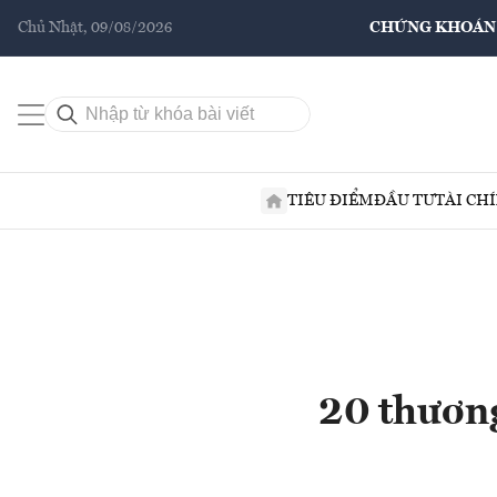
Chủ Nhật, 09/08/2026
CHỨNG KHOÁN
TIÊU ĐIỂM
ĐẦU TƯ
TÀI CH
20 thương