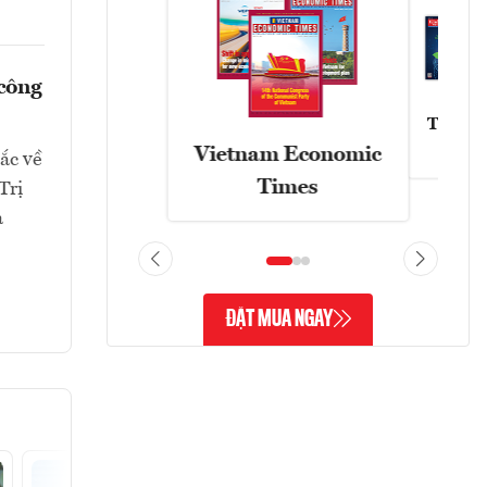
 công
Tạp chí
Vietnam Economic
ắc về
Times
Trị
à
ĐẶT MUA NGAY