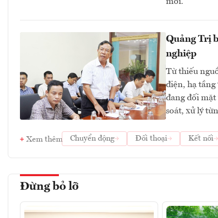
mới.
Quảng Trị b
nghiệp
Từ thiếu nguồ
điện, hạ tầng
đang đối mặt 
soát, xử lý t
Chuyển động
Đối thoại
Kết nối
Xem thêm
Đừng bỏ lỡ