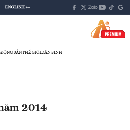
ENGLISH ++
 ĐỘNG SẢN
THẾ GIỚI
DÂN SINH
i năm 2014