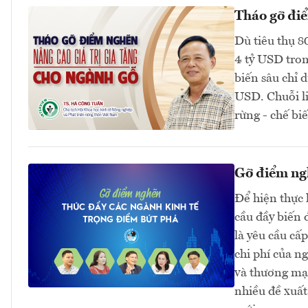
Tháo gỡ điể
Dù tiêu thụ 8
4 tỷ USD tron
biến sâu chỉ 
USD. Chuỗi li
rừng - chế biế
Gỡ điểm ngh
Để hiện thực 
cầu đầy biến 
là yêu cầu cấ
chi phí của n
và thương mại
nhiều đề xuất