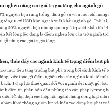
m nghẽn nâng cao giá trị gia tăng cho ngành gỗ
0% nguyên liệu rừng trồng, dăm gỗ và viên nén chỉ mang l
g tổng 18 tỷ USD kim ngạch xuất khẩu ngành gỗ. Trái lại,
dùng 20% nguyên liệu nhưng tạo ra giá trị xuất khẩu tới 14
ên kết lỏng lẻo đang là điểm nghẽn lớn cản trở ngành tr
n gỗ nâng cao giá trị gia tăng.
ẽn, thúc đẩy các ngành kinh tế trọng điểm bứt p
hóa mục tiêu tăng trưởng bứt phá trong bối cảnh kinh tế 
động, việc tháo gỡ điểm nghẽn cho các ngành kinh tế mũ
p bách. Từ áp lực thuế quan đối với ngành dệt may, gỗ, bài
gành điện tử, phân bón đến những rào cản pháp lý trong b
 điện tử, đại diện các hiệp hội ngành hàng đồng loạt đưa 
 nhằm khơi thông nguồn lực và kiến tạo động lực phát tri