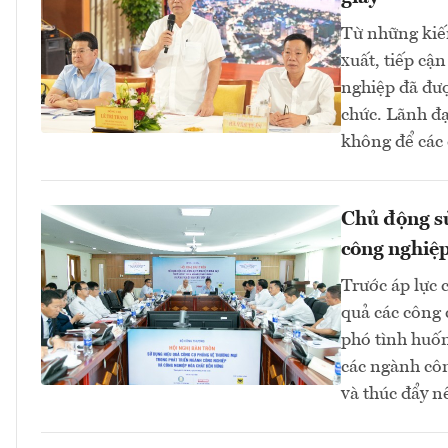
Từ những kiến
xuất, tiếp cậ
nghiệp đã đượ
chức. Lãnh đ
không để các c
Chủ động sử
công nghiệp
Trước áp lực 
quả các công 
phó tình huốn
các ngành cô
và thúc đẩy n