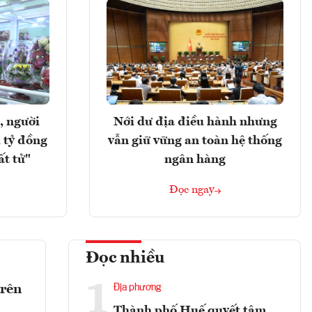
, người
Nới dư địa điều hành nhưng
 tỷ đồng
vẫn giữ vững an toàn hệ thống
ất tử"
ngân hàng
Đọc ngay
Đọc nhiều
1
trên
Địa phương
Thành phố Huế quyết tâm