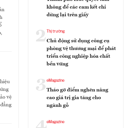
không để các cam kết chỉ
sản
dừng lại trên giấy
nh
ổ
2
Thị trường
,
Chủ động sử dụng công cụ
phòng vệ thương mại để phát
triển công nghiệp hóa chất
bền vững
3
eMagazine
 hiệu
 ứng
Tháo gỡ điểm nghẽn nâng
bảo vệ
cao giá trị gia tăng cho
 đẳng
ngành gỗ
4
eMagazine