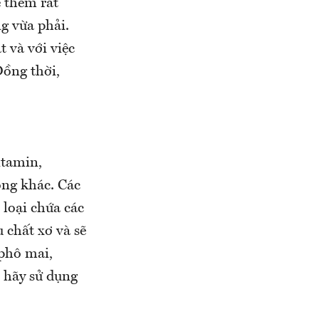
ể thèm rất
g vừa phải.
t và với việc
Đồng thời,
itamin,
ọng khác. Các
 loại chứa các
 chất xơ và sẽ
phô mai,
 hãy sử dụng