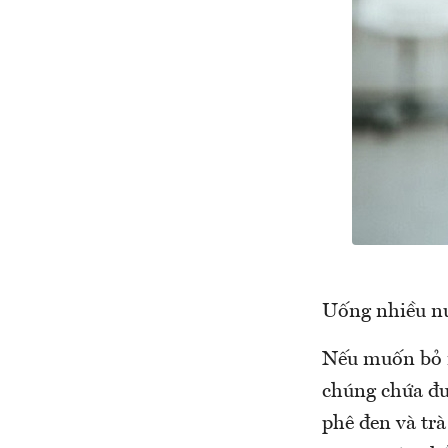
Uống nhiều nư
Nếu muốn bỏ m
chúng chứa đư
phê đen và trà