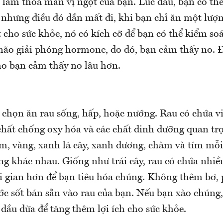
ể làm thỏa mãn vị ngọt của bạn. Lúc đầu, bạn có th
, nhưng điều đó dần mất đi, khi bạn chỉ ăn một lượn
ốt cho sức khỏe, nó có kích cỡ để bạn có thể kiểm soá
não giải phóng hormone, do đó, bạn cảm thấy no. 
ho bạn cảm thấy no lâu hơn.
a chọn ăn rau sống, hấp, hoặc nướng. Rau có chứa v
chất chống oxy hóa và các chất dinh dưỡng quan tr
am, vàng, xanh lá cây, xanh dương, chàm và tím mỗi
g khác nhau. Giống như trái cây, rau có chứa nhiều
i gian hơn để bạn tiêu hóa chúng. Không thêm bơ, 
c sốt bán sẵn vào rau của bạn. Nếu bạn xào chúng,
 dầu dừa để tăng thêm lợi ích cho sức khỏe.