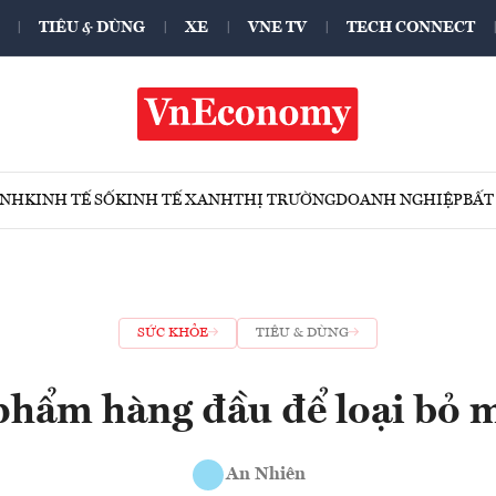
TIÊU & DÙNG
XE
VNE TV
TECH CONNECT
ÍNH
KINH TẾ SỐ
KINH TẾ XANH
THỊ TRƯỜNG
DOANH NGHIỆP
BẤT
SỨC KHỎE
TIÊU & DÙNG
 phẩm hàng đầu để loại bỏ 
An Nhiên