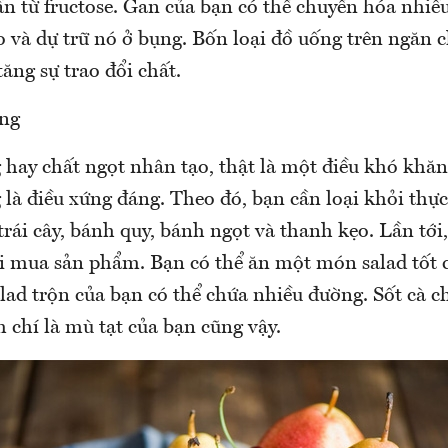
n từ fructose. Gan của bạn có thể chuyển hóa nhiều
o và dự trữ nó ở bụng. Bốn loại đồ uống trên ngăn
tăng sự trao đổi chất.
ng
 hay chất ngọt nhân tạo, thật là một điều khó khă
là điều xứng đáng. Theo đó, bạn cần loại khỏi thự
trái cây, bánh quy, bánh ngọt và thanh kẹo. Lần tới
i mua sản phẩm. Bạn có thể ăn một món salad tốt 
d trộn của bạn có thể chứa nhiều đường. Sốt cà chu
 chí là mù tạt của bạn cũng vậy.