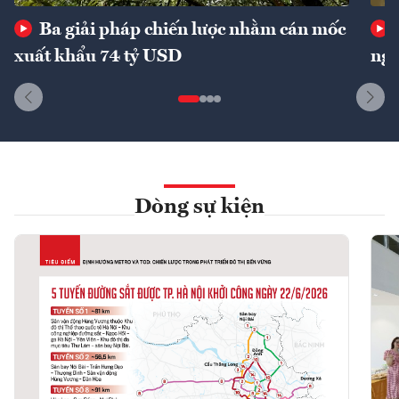
Ba giải pháp chiến lược nhằm cán mốc
xuất khẩu 74 tỷ USD
ngu
Dòng sự kiện