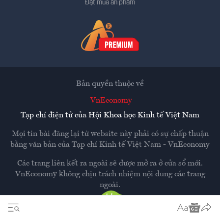
Đặt mua ấn phẩm
Bản quyền thuộc về
VnEconomy
Tạp chí điện tử của Hội Khoa học Kinh tế Việt Nam
Mọi tin bài đăng lại từ website này phải có sự chấp thuận
bằng văn bản của
Tạp chí Kinh tế Việt Nam - VnEconomy
Các trang liên kết ra ngoài sẽ được mở ra ở cửa sổ mới.
VnEconomy không chịu trách nhiệm nội dung các trang
ngoài.