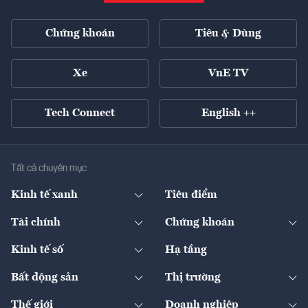
Chứng khoán
Tiêu & Dùng
Xe
VnE TV
Tech Connect
English ++
Tất cả chuyên mục
Kinh tế xanh
Tiêu điểm
Chuyển động xanh
Tài chính
Chứng khoán
Pháp lý
Ngân hàng
Doanh nghiệp niêm yết
Kinh tế số
Hạ tầng
Thương hiệu xanh
Thị trường vốn
Thị trường
Sản phẩm - Thị trường
Bất động sản
Thị trường
Diễn đàn
Thuế
Đầu tư
Tài sản số
Chính sách
Xuất nhập khẩu
Thế giới
Doanh nghiệp