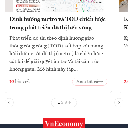
Định hướng metro và TOD chiến lược
K
trong phát triển đô thị bền vững
K
Phát triển đô thị theo định hướng giao
K
thông công cộng (TOD) kết hợp với mạng
V
lưới đường sắt đô thị (metro) là chiến lược
cốt lõi để giải quyết ùn tắc và tái cấu trúc
không gian. Mô hình này tập...
10
bài viết
Xem tất cả
2
1
2
3
4