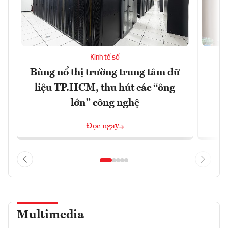
Kinh tế số
Bùng nổ thị trường trung tâm dữ
T
liệu TP.HCM, thu hút các “ông
lớn” công nghệ
Đọc ngay
Multimedia