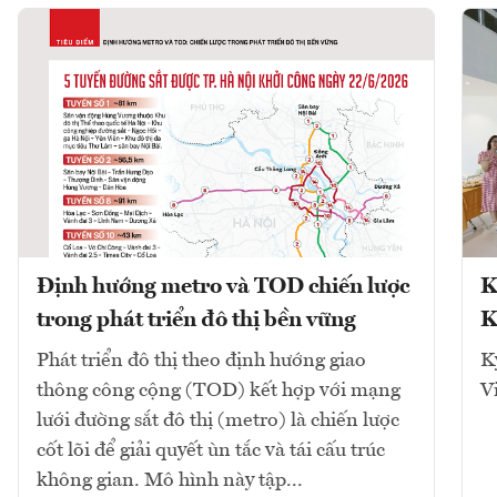
Định hướng metro và TOD chiến lược
K
trong phát triển đô thị bền vững
K
Phát triển đô thị theo định hướng giao
K
thông công cộng (TOD) kết hợp với mạng
V
lưới đường sắt đô thị (metro) là chiến lược
cốt lõi để giải quyết ùn tắc và tái cấu trúc
không gian. Mô hình này tập...