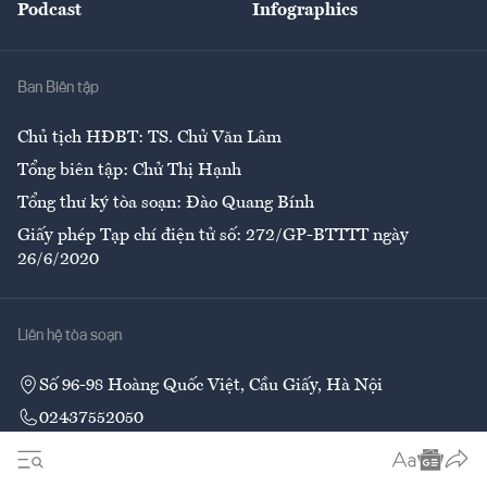
Podcast
Infographics
Giải trí
Y tế
Nhà
Ban Biên tập
Ẩm thực
Chủ tịch HĐBT: TS. Chử Văn Lâm
Tổng biên tập: Chử Thị Hạnh
Tổng thư ký tòa soạn: Đào Quang Bính
Giấy phép Tạp chí điện tử số: 272/GP-BTTTT ngày
26/6/2020
Liên hệ tòa soạn
Số 96-98 Hoàng Quốc Việt, Cầu Giấy, Hà Nội
02437552050
Liên hệ quảng cáo