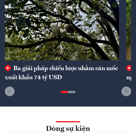
Ba giải pháp chiến lược nhằm cán mốc
xuất khẩu 74 tỷ USD
ngu
Dòng sự kiện