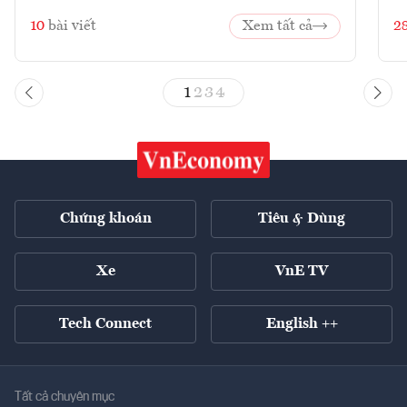
10
bài viết
Xem tất cả
2
1
2
3
4
Chứng khoán
Tiêu & Dùng
Xe
VnE TV
Tech Connect
English ++
Tất cả chuyên mục