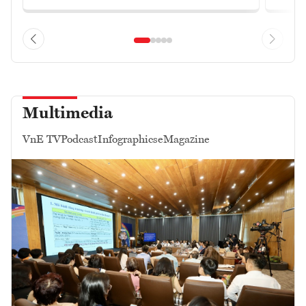
Multimedia
VnE TV
Podcast
Infographics
eMagazine