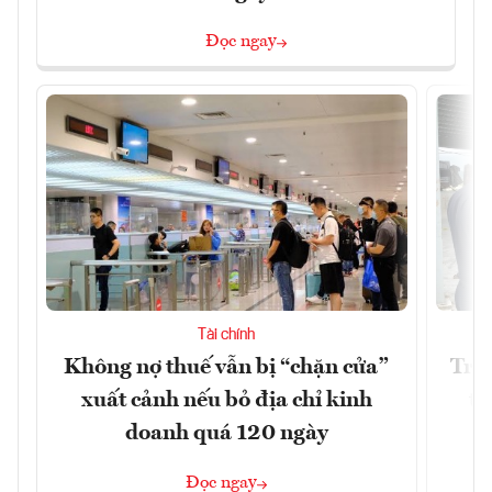
Đọc ngay
Tài chính
Không nợ thuế vẫn bị “chặn cửa”
Tron
xuất cảnh nếu bỏ địa chỉ kinh
từ
doanh quá 120 ngày
Đọc ngay