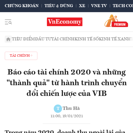
CHỨNG KHOÁN
TIÊU & DÙNG
XE
VNE TV
TECH CO
TIÊU ĐIỂM
ĐẦU TƯ
TÀI CHÍNH
KINH TẾ SỐ
KINH TẾ XANH
TÀI CHÍNH
Báo cáo tài chính 2020 và những
"thành quả" từ hành trình chuyển
đổi chiến lược của VIB
Thu Hà
T
11:00, 19/01/2021
Trong năm 2020, doanh thu ngoài lãi của