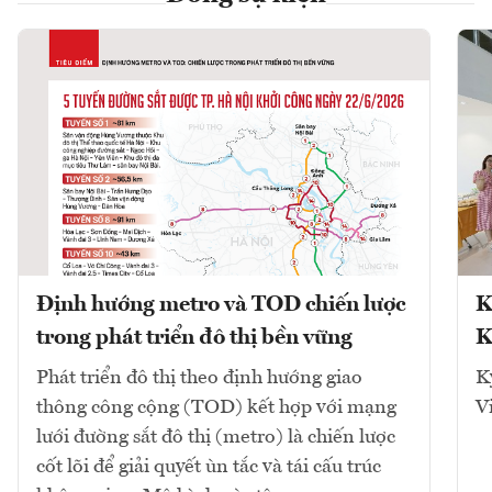
Định hướng metro và TOD chiến lược
K
trong phát triển đô thị bền vững
K
Phát triển đô thị theo định hướng giao
K
thông công cộng (TOD) kết hợp với mạng
V
lưới đường sắt đô thị (metro) là chiến lược
cốt lõi để giải quyết ùn tắc và tái cấu trúc