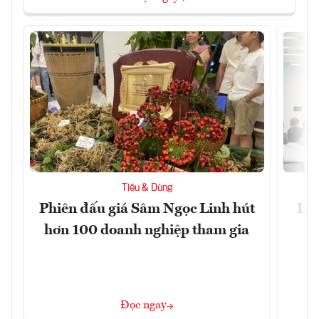
Tiêu & Dùng
Phiên đấu giá Sâm Ngọc Linh hút
Làm
hơn 100 doanh nghiệp tham gia
Đọc ngay