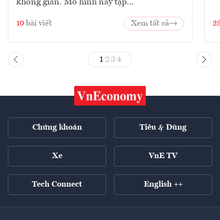
không gian. Mô hình này tập...
10
bài viết
Xem tất cả
2
1
2
3
4
Chứng khoán
Tiêu & Dùng
Xe
VnE TV
Tech Connect
English ++