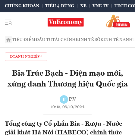
CHỨNG KHOÁN
TIÊU & DÙNG
XE
VNE TV
TECH CO
TIÊU ĐIỂM
ĐẦU TƯ
TÀI CHÍNH
KINH TẾ SỐ
KINH TẾ XANH
DOANH NGHIỆP
Bia Trúc Bạch - Diện mạo mới,
xứng danh Thương hiệu Quốc gia
P.V
P
10:15, 08/10/2024
Tổng công ty Cổ phần Bia - Rượu - Nước
giải khát Hà Nội (HABECO) chính thức