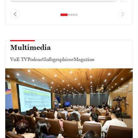
Multimedia
VnE TV
Podcast
Infographics
eMagazine