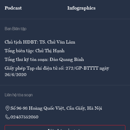
Đẹp +
An sinh
Podcast
Infographics
Giải trí
Y tế
Nhà
Ban Biên tập
Ẩm thực
Chủ tịch HĐBT: TS. Chử Văn Lâm
Tổng biên tập: Chử Thị Hạnh
Tổng thư ký tòa soạn: Đào Quang Bính
Giấy phép Tạp chí điện tử số: 272/GP-BTTTT ngày
26/6/2020
Liên hệ tòa soạn
Số 96-98 Hoàng Quốc Việt, Cầu Giấy, Hà Nội
02437552050