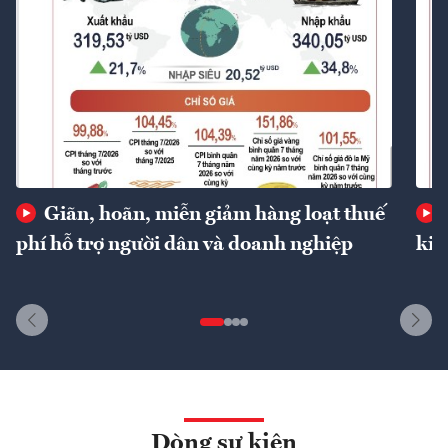
Giãn, hoãn, miễn giảm hàng loạt thuế
phí hỗ trợ người dân và doanh nghiệp
kin
Dòng sự kiện