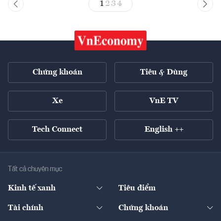
1
2
3
4
Chứng khoán
Tiêu & Dùng
Xe
VnE TV
Tech Connect
English ++
Tất cả chuyên mục
Kinh tế xanh
Tiêu điểm
Chuyển động xanh
Tài chính
Chứng khoán
Pháp lý