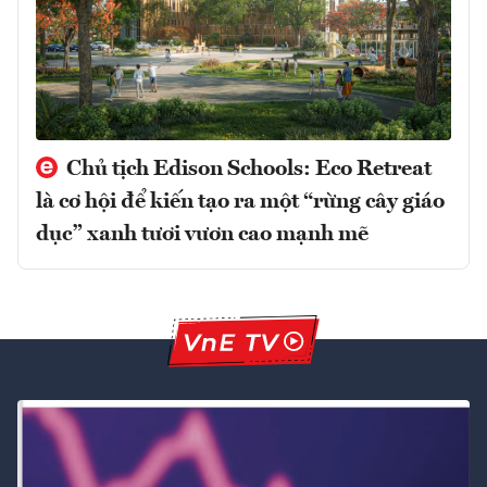
Chủ tịch Edison Schools: Eco Retreat
là cơ hội để kiến tạo ra một “rừng cây giáo
dục” xanh tươi vươn cao mạnh mẽ