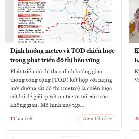
Định hướng metro và TOD chiến lược
K
trong phát triển đô thị bền vững
K
Phát triển đô thị theo định hướng giao
K
thông công cộng (TOD) kết hợp với mạng
V
lưới đường sắt đô thị (metro) là chiến lược
cốt lõi để giải quyết ùn tắc và tái cấu trúc
không gian. Mô hình này tập...
10
bài viết
Xem tất cả
2