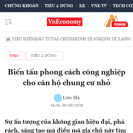
CHỨNG KHOÁN
TIÊU & DÙNG
XE
VNE TV
TECH CO
TIÊU ĐIỂM
ĐẦU TƯ
TÀI CHÍNH
KINH TẾ SỐ
KINH TẾ XANH
NHÀ
TIÊU & DÙNG
Biến tấu phong cách công nghiệp
cho căn hộ chung cư nhỏ
Lưu Hà
14:58, 08/08/2019
Sự ấn tượng của không gian hiện đại, phá
cách, sáng tạo mà điều mà gia chủ này tìm