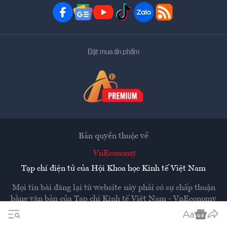
Đặt mua ấn phẩm
Bản quyền thuộc về
VnEconomy
Tạp chí điện tử của Hội Khoa học Kinh tế Việt Nam
Mọi tin bài đăng lại từ website này phải có sự chấp thuận
bằng văn bản của
Tạp chí Kinh tế Việt Nam - VnEconomy
Các trang liên kết ra ngoài sẽ được mở ra ở cửa sổ mới.