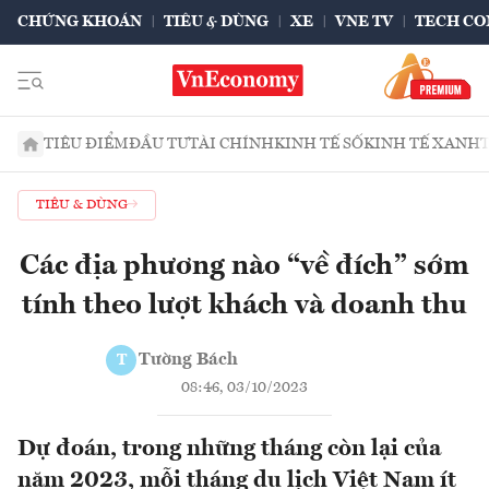
CHỨNG KHOÁN
TIÊU & DÙNG
XE
VNE TV
TECH CO
TIÊU ĐIỂM
ĐẦU TƯ
TÀI CHÍNH
KINH TẾ SỐ
KINH TẾ XANH
TIÊU & DÙNG
Các địa phương nào “về đích” sớm
tính theo lượt khách và doanh thu
Tường Bách
T
08:46, 03/10/2023
Dự đoán, trong những tháng còn lại của
năm 2023, mỗi tháng du lịch Việt Nam ít