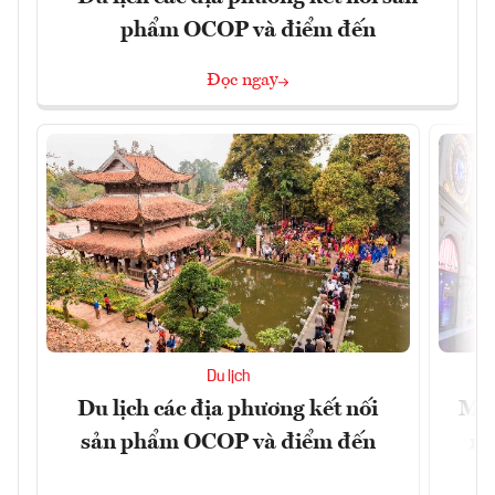
phẩm OCOP và điểm đến
Đọc ngay
Du lịch
Du lịch các địa phương kết nối
Mac
sản phẩm OCOP và điểm đến
mu