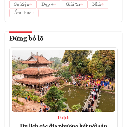
Sự kiện
Đẹp +
Giải trí
Nhà
Ẩm thực
Đừng bỏ lỡ
Du lịch
Du lịch các địa phương kết nối sản